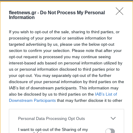
fleetnews.gr -
Do Not Process My Personal
Μιλγουόκι Μπακς: Η ζωή
Information
χωρίς τον Γιάννη
Ανακοινώθηκε από την
Ντουμπάι ο Σενγκέλια (pics)
If you wish to opt-out of the sale, sharing to third parties, or
processing of your personal or sensitive information for
targeted advertising by us, please use the below opt-out
section to confirm your selection. Please note that after your
opt-out request is processed you may continue seeing
interest-based ads based on personal information utilized by
HELLENiQ ENERGY: Κέρδη 393 εκατ. ευρώ στο α' εξάμηνο –
us or personal information disclosed to third parties prior to
Στα 734 εκατ. ευρώ τα EBITDA
your opt-out. You may separately opt-out of the further
disclosure of your personal information by third parties on the
IAB’s list of downstream participants. This information may
also be disclosed by us to third parties on the
IAB’s List of
Downstream Participants
that may further disclose it to other
third parties.
Please note that this website/app uses one or more Google
ΥΠΕΘΟΟ: Νέες επενδύσεις
Personal Data Processing Opt Outs
services and may gather and store information including but
1 δισ. ευρώ ως το 2028 για
την Ενέργεια
not limited to your visit or usage behaviour. You may click to
I want to opt-out of the Sharing of my