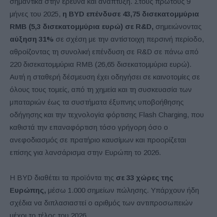
σημαντικά στην έρευνα και ανάπτυξη. Στους πρώτους 9
μήνες του 2025,
η BYD επένδυσε 43,75 δισεκατομμύρια
RMB (5,3 δισεκατομμύρια ευρώ) σε R&D,
σημειώνοντας
αύξηση 31%
σε σχέση με την αντίστοιχη περσινή περίοδο,
αθροίζοντας τη συνολική επένδυση σε R&D σε πάνω από
220 δισεκατομμύρια RMB (26,65 δισεκατομμύρια ευρώ).
Αυτή η σταθερή δέσμευση έχει οδηγήσει σε καινοτομίες σε
όλους τους τομείς, από τη χημεία και τη συσκευασία των
μπαταριών έως τα συστήματα έξυπνης υποβοήθησης
οδήγησης και την τεχνολογία φόρτισης Flash Charging, που
καθιστά την επαναφόρτιση τόσο γρήγορη όσο ο
ανεφοδιασμός σε πρατήριο καυσίμων και προορίζεται
επίσης για λανσάρισμα στην Ευρώπη το 2026.
Η BYD διαθέτει τα προϊόντα της
σε 33 χώρες της
Ευρώπης,
μέσω 1.000 σημείων πώλησης. Υπάρχουν ήδη
σχέδια να διπλασιαστεί ο αριθμός των αντιπροσωπειών
μέχρι το τέλος του 2026.