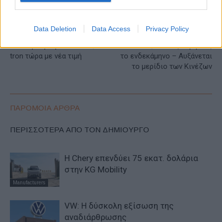
Data Deletion
Data Access
Privacy Policy
Προηγούμενο άρθρο
Επόμενο άρθρο
Το αναβαθμισμένο Audi Q6 e-
ΕΕ: Στο +1,4 οι ταξινομήσεις
tron τώρα με νέα τιμή
το ενδεκάμηνο – Αυξάνεται
το μερίδιο των Κινέζων
ΠΑΡΟΜΟΙΑ ΑΡΘΡΑ
ΠΕΡΙΣΣΟΤΕΡΑ ΑΠΟ ΤΟΝ ΔΗΜΙΟΥΡΓΟ
Η Chery επενδύει 75 εκατ. δολάρια
στην KG Mobility
Manufacturers
VW: Η δύσκολη εξίσωση της
αναδιάρθρωσης