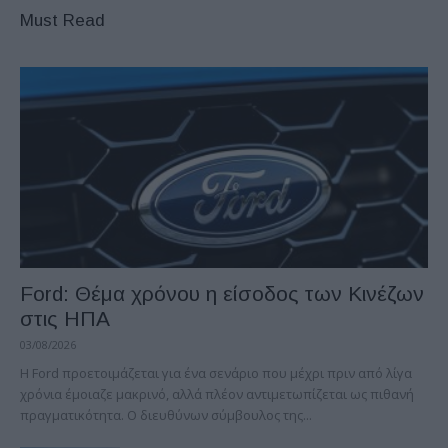
Must Read
Ford: Θέμα χρόνου η είσοδος των Κινέζων
στις ΗΠΑ
03/08/2026
Η Ford προετοιμάζεται για ένα σενάριο που μέχρι πριν από λίγα
χρόνια έμοιαζε μακρινό, αλλά πλέον αντιμετωπίζεται ως πιθανή
πραγματικότητα. Ο διευθύνων σύμβουλος της...