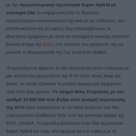
με την
πρωτοποριακή τεχνολογία Super Hybrid με
σύστημα DM
. Η ενημέρωση όσο το δυνατόν
περισσότερων καταναλωτών σχετικά με τις επιδόσεις, την
αποδοτικότητα και τα οφέλη που απολαμβάνουν οι
ιδιοκτήτες οχημάτων με αυτά τα συστήματα κίνησης αποτελεί
βασικό στόχο της
BYD
, στο πλαίσιο του οράματός της να
μειώσει τη θερμοκρασία της Γης κατά έναν βαθμό.
Οι εργαζόμενοι τίμησαν το πιο πρόσφατο αυτό επίτευγμα με
μια τελετή στο εργοστάσιο της BYD στην πόλη Jinan της
Κίνας, το οποίο ξεκίνησε τη μαζική παραγωγή οχημάτων
πριν από τρία χρόνια.
Το όχημα Νέας Ενέργειας με τον
αριθμό 15.000.000 που βγήκε από γραμμή παραγωγής
της BYD
ήταν παράλληλα το 15.000ό αντίτυπο του N8L,
ενός μεγάλου εξαθέσιου SUV από την premium μάρκα της
BYD, DENZA. Το μοντέλο βασίζεται στην ίδια τεχνολογία
Super Hybrid και στην πλατφόρμα e3 («e-cube») με το