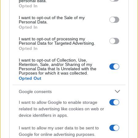
Viohalco: Αυξημένος κατά
personal data.
grant or deny consent to Google and its third-party tags to
Opted In
14% ο τζίρος στο α'
use your data for below specified purposes in below Google
εξάμηνο, στα 4,3 δισ. ευρώ
consent section.
– Στα 446 εκατ. ευρώ τα
I want to opt-out of the Sale of my
Personal Data.
EBITDA
Opted In
I want to opt-out of processing my
Personal Data for Targeted Advertising.
Opted In
I want to opt-out of Collection, Use,
Η συμφωνία Arval-Athlon αναδιαμορφώνει την αγορά leasing
Retention, Sale, and/or Sharing of my
Personal Data that Is Unrelated with the
Purposes for which it was collected.
Opted Out
Google consents
VW: Η δύσκολη εξίσωση
I want to allow Google to enable storage
της αναδιάρθρωσης
18η συνεχόμενη χρονιά για
related to advertising like cookies on web or
τον ΟΤΕ στη διεθνή σειρά
device identifiers in apps.
δεικτών FTSE4Good
I want to allow my user data to be sent to
Google for online advertising purposes.