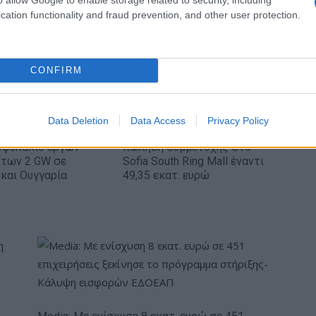
Ντουμπάι»
cation functionality and fraud prevention, and other user protection.
CONFIRM
Data Deletion
Data Access
Privacy Policy
ΕΗ: Νέα συμφωνία
Fourlis: Συμφωνία για την
οφυλάκιο έργων
πώληση συμμετοχής στο
 των 2 GW σε
Sofia South Ring Mall έναντι
και Ουγγαρία
49,35 εκατ. ευρώ