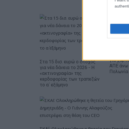
authenti
Όμιλος Δ
για χαρτ
Στα 15 δισ. ευρώ ο στόχος
ΑΠΕ άνω
για νέα δάνεια το 2026 - Η
Πολωνία 
«ακτινογραφία» της
κερδοφορίας των τραπεζών
το α΄ εξάμηνο