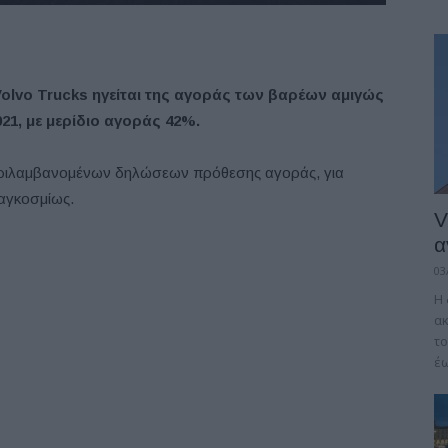
Volvo Trucks ηγείται της αγοράς των βαρέων αμιγώς
1, με μερίδιο αγοράς 42%.
περιλαμβανομένων δηλώσεων πρόθεσης αγοράς, για
αγκοσμίως.
V
α
03
Η 
α
το
έω