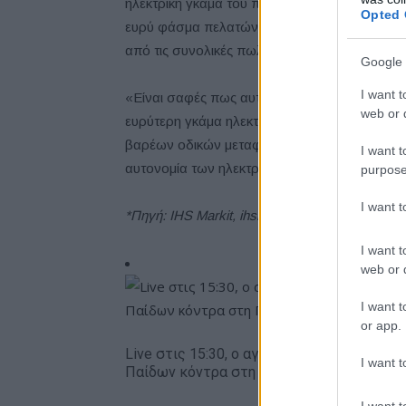
ηλεκτρική γκάμα του παγκόσμιου κλάδου φορτ
Opted 
ευρύ φάσμα πελατών στην Ευρώπη, τη Βόρεια Α
από τις συνολικές πωλήσεις φορτηγών της να ε
Google 
I want t
«Είναι σαφές πως αυτοί οι αριθμοί δείχνουν 
web or d
ευρύτερη γκάμα ηλεκτρικών φορτηγών, θα κα
βαρέων οδικών μεταφορών. Αυτό το ποσοστό
I want t
αυτονομία των ηλεκτρικών φορτηγών και η υ
purpose
I want 
*Πηγή: IHS Markit, ihsmarkit.com. Ευρώπη, εκ
I want t
web or d
I want t
or app.
Live στις 15:30, ο αγώνας της Εθνικής
I want t
Παίδων κόντρα στη Γεωργία
I want t