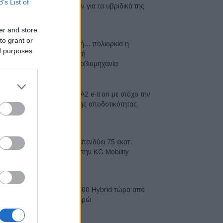
B’s List of
μπαταριών για τα υβριδικά της
07/08/2026
er and store
to grant or
Σε κινεζική… πολιορκία η
ed purposes
ευρωπαϊκή
αυτοκινητοβιομηχανία
06/08/2026
Νέο Audi A2 e-tron με στόχο την
κορυφή της αποδοτικότητας
05/08/2026
Η Chery επενδύει 75 εκατ.
δολάρια στην KG Mobility
04/08/2026
Το FIAT 500 Hybrid τώρα από
18.990 ευρώ
04/08/2026