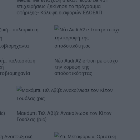
Media: Με ενίσχυση 8 εκατ. ευρώ σε 451
επιχειρήσεις ξεκίνησε το πρόγραμμα
στήριξης- Κάλυψη εισφορών ΕΔΟΕΑΠ
κή… πολιορκία η
Νέο Audi A2 e-tron με στόχο
κή
την κορυφή της
τοβιομηχανία
αποδοτικότητας
ic)
Μακάμπι Τελ Αβίβ: Ανακοίνωσε τον Κίτον
Γουάλας (pic)