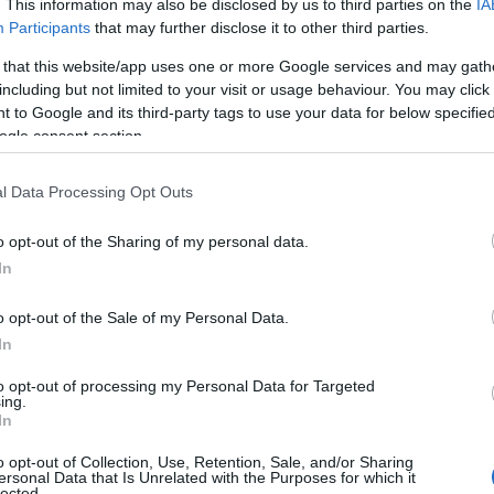
. This information may also be disclosed by us to third parties on the
IA
Ευρώπη, τη Βόρεια Αμερική και άλλα μέρη του
Participants
that may further disclose it to other third parties.
κόσμου. Το 2021 λάβαμε παραγγελίες,
 that this website/app uses one or more Google services and may gath
συμπεριλαμβανομένων δηλώσεων πρόθεσης
including but not limited to your visit or usage behaviour. You may click 
αγοράς, για περισσότερα από 1.100 φορτηγά
 to Google and its third-party tags to use your data for below specifi
από περισσότερες από 20 χώρες. Είμαι
ogle consent section.
πεπεισμένος πως η προσφορά ηλεκτρικών
μεταφορών μηδενικών εκπομπών αποτελεί
l Data Processing Opt Outs
βασικό ανταγωνιστικό πλεονέκτημα»,
αναφέρει ο
Roger Alm
, Πρόεδρος της Volvo
o opt-out of the Sharing of my personal data.
In
Trucks.
o opt-out of the Sale of my Personal Data.
Η Volvo Trucks ήταν από τις πρώτες μάρκες
In
μαζικής παραγωγής ηλεκτρικών φορτηγών, το
2019. Όταν αρχίσει η παραγωγή των βαρέως
to opt-out of processing my Personal Data for Targeted
ing.
τύπου αμιγώς ηλεκτρικών μοντέλων Volvo FH,
In
Volvo FM και Volvo FMX το φθινόπωρο, η
o opt-out of Collection, Use, Retention, Sale, and/or Sharing
Volvo θα διαθέτει την πιο ολοκληρωμένη
ersonal Data that Is Unrelated with the Purposes for which it
lected.