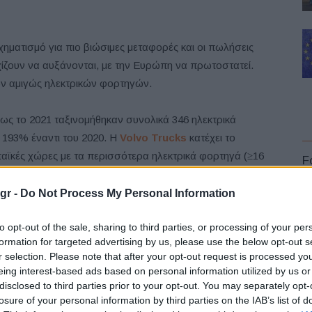
ηματισμό για πιο βιώσιμες μεταφορές και οι πωλήσεις
ζουν να αυξάνονται, με την Ευρώπη να πρωτοστατεί.
ν αμιγώς ηλεκτρικών φορτηγών.
ως το 2021 ταξινομήθηκαν συνολικά 346 ηλεκτρικά
193% έναντι του 2020. Η
Volvo Trucks
κατέχει το
αϊκές χώρες με τα περισσότερα ηλεκτρικά φορτηγά (≥16
F
α και η Ολλανδία*.
gr -
Do Not Process My Personal Information
«Είμαστε αποφασισμένοι να ηγηθούμε της
to opt-out of the sale, sharing to third parties, or processing of your per
επανάστασης των ηλεκτρικών φορτηγών και η
formation for targeted advertising by us, please use the below opt-out s
ηγετική μας θέση στην ευρωπαϊκή αγορά το
r selection. Please note that after your opt-out request is processed y
αποδεικνύει. Ακόμα κι αν οι όγκοι
L
eing interest-based ads based on personal information utilized by us or
εξακολουθούν να είναι χαμηλοί, παρατηρούμε
disclosed to third parties prior to your opt-out. You may separately opt-
losure of your personal information by third parties on the IAB’s list of
ραγδαία αυξανόμενο ενδιαφέρον στην