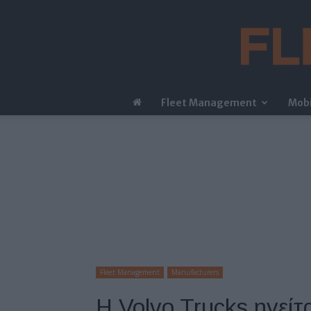
Fleet Management
Mobi
Fleet Management
Manufacturers
Η Volvo Trucks ηγεί