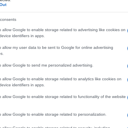
ηγών. Η εταιρεία έχει παραδώσει ηλεκτρικά οχήματα σε
Out
μερική και την Αυστραλία. Στόχος της είναι οι μισές
ίναι ηλεκτρικά μέχρι το 2030.
consents
o allow Google to enable storage related to advertising like cookies on
ότι κάναμε πολύ καλή αρχή στις πωλήσεις. Με την
evice identifiers in apps.
ταστεί δυνατή η ηλεκτροκίνηση σχεδόν των μισών
 θα αυξηθεί ακόμα περισσότερο όσο θα αυξάνεται η
o allow my user data to be sent to Google for online advertising
ποδομή φόρτισής τους», δήλωσε ο Roger Alm.
s.
to allow Google to send me personalized advertising.
τός ΗΒ
o allow Google to enable storage related to analytics like cookies on
evice identifiers in apps.
o allow Google to enable storage related to functionality of the website
o allow Google to enable storage related to personalization.
«Έριξε τις απαιτήσεις του για Γουόκαπ ο
Ολυμπιακός – Ζητά δύο εκατομμύρια από την
o allow Google to enable storage related to security, including