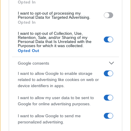
Opted In
I want to opt-out of processing my
Personal Data for Targeted Advertising.
Opted In
Νέο Audi A2 e-tron με στόχο την κορυφή της
αποδοτικότητας
I want to opt-out of Collection, Use,
Retention, Sale, and/or Sharing of my
Personal Data that Is Unrelated with the
Purposes for which it was collected.
Opted Out
Google consents
I want to allow Google to enable storage
related to advertising like cookies on web or
Εθνική Νεανίδων: Με τη
WNBA Draft: Μετά τον
device identifiers in apps.
Βουλγαρία για τις θέσεις 5-
Καντέρ θέλει να δηλώσει
8 του Ευρωμπάσκετ (live
συμμετοχή και ο Ρόις
I want to allow my user data to be sent to
stream)
Γουάιτ!
Google for online advertising purposes.
I want to allow Google to send me
personalized advertising.