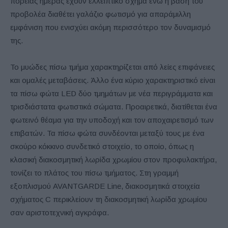
πορείας ημέρας έχουν ελλειπτικό σχήμα ενώ η βάση του
προβολέα διαθέτει γαλάζιο φωτισμό για απαράμιλλη
εμφάνιση που ενισχύει ακόμη περισσότερο τον δυναμισμό
της.
Το μυώδες πίσω τμήμα χαρακτηρίζεται από λείες επιφάνειες
και ομαλές μεταβάσεις. Άλλο ένα κύριο χαρακτηριστικό είναι
τα πίσω φώτα LED δύο τμημάτων με νέα περιγράμματα και
τρισδιάστατα φωτιστικά σώματα. Προαιρετικά, διατίθεται ένα
φωτεινό θέαμα για την υποδοχή και τον αποχαιρετισμό των
επιβατών. Τα πίσω φώτα συνδέονται μεταξύ τους με ένα
σκούρο κόκκινο συνδετικό στοιχείο, το οποίο, όπως η
κλασική διακοσμητική λωρίδα χρωμίου στον προφυλακτήρα,
τονίζει το πλάτος του πίσω τμήματος. Στη γραμμή
εξοπλισμού AVANTGARDE Line, διακοσμητικά στοιχεία
σχήματος C περικλείουν τη διακοσμητική λωρίδα χρωμίου
σαν αριστοτεχνική αγκράφα.