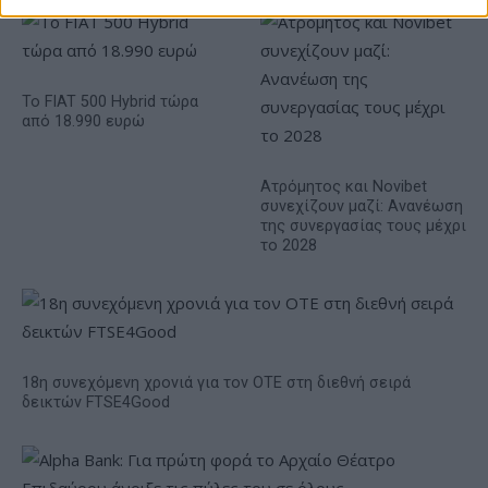
Το FIAT 500 Hybrid τώρα
από 18.990 ευρώ
Ατρόμητος και Novibet
συνεχίζουν μαζί: Ανανέωση
της συνεργασίας τους μέχρι
το 2028
18η συνεχόμενη χρονιά για τον ΟΤΕ στη διεθνή σειρά
δεικτών FTSE4Good