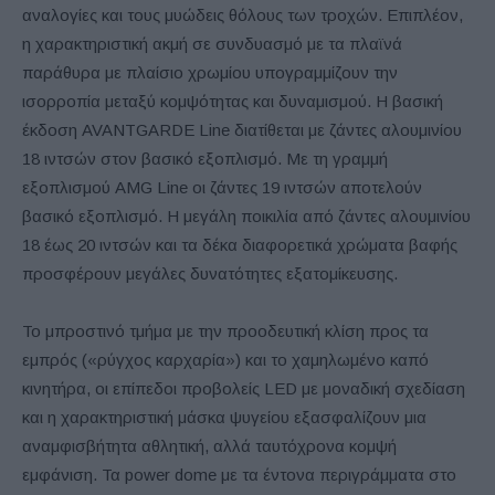
αναλογίες και τους μυώδεις θόλους των τροχών. Επιπλέον,
η χαρακτηριστική ακμή σε συνδυασμό με τα πλαϊνά
παράθυρα με πλαίσιο χρωμίου υπογραμμίζουν την
ισορροπία μεταξύ κομψότητας και δυναμισμού. Η βασική
έκδοση AVANTGARDE Line διατίθεται με ζάντες αλουμινίου
18 ιντσών στον βασικό εξοπλισμό. Με τη γραμμή
εξοπλισμού AMG Line οι ζάντες 19 ιντσών αποτελούν
βασικό εξοπλισμό. Η μεγάλη ποικιλία από ζάντες αλουμινίου
18 έως 20 ιντσών και τα δέκα διαφορετικά χρώματα βαφής
προσφέρουν μεγάλες δυνατότητες εξατομίκευσης.
Το μπροστινό τμήμα με την προοδευτική κλίση προς τα
εμπρός («ρύγχος καρχαρία») και το χαμηλωμένο καπό
κινητήρα, οι επίπεδοι προβολείς LED με μοναδική σχεδίαση
και η χαρακτηριστική μάσκα ψυγείου εξασφαλίζουν μια
αναμφισβήτητα αθλητική, αλλά ταυτόχρονα κομψή
εμφάνιση. Τα power dome με τα έντονα περιγράμματα στο