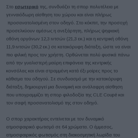
Στο
εσωτερικό
της, συνδυάζει τη σπορ πολυτέλεια με
γενναιόδωρη αίσθηση του χώρου και είναι πλήρως
προσανατολισμένη στον οδηγό. Στο κόκπιτ, την προσοχή
προσελκύουν αμέσως η ανεξάρτητη, πλήρως ψηφιακή
οθόνη οργάνων 12,3 ιντσών (21,3 εκ.) και η κεντρική οθόνη
11,9 ιντσών (30,2 εκ.) σε κατακόρυφη διάταξη, ώστε να είναι
πιο φιλική προς τον χρήστη. Ορθώνεται πολύ φυσικά πάνω
από την γυαλιστερή μαύρη επιφάνεια της κεντρικής
κονσόλας και είναι στραμμένη κατά έξι μοίρες προς το
κάθισμα του οδηγού. Σε συνδυασμό με την κατακόρυφη
διάταξη, δημιουργεί μια δυναμική και ανάλαφρη αίσθηση
που υπογραμμίζει τη σπορ φιλοδοξία της CLE Coupé και
τον σαφή προσανατολισμό της στον οδηγό.
Ο σπορ χαρακτήρας εντείνεται με τον δυναμικό
ατμοσφαιρικό φωτισμό σε 64 χρώματα. Ο έμμεσος,
ατμοσφαιρικός φωτισμός στη διακοσμητική λωρίδα του