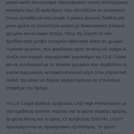
μακρύ καπό του κινητήρα παραπέμπουν στους πανίσχυρους
κινητήρες έως έξι κυλίνδρων που εξοπλίζουν το αυτοκίνητο.
Όπως συνηθίζεται στα coupé, η μάσκα ψυγείου διαθέτει μία
μόνο γρίλια σε γυαλιστερό μαύρο με διακοσμητικό στοιχείο
χρωμίου και κεντρικό αστέρι. Πίσω της λάμπει το νέο,
τρισδιάστατο μοτίβο αστεριών Mercedes-Benz σε χρώμιο.
Η μάσκα ψυγείου, που φαρδαίνει προς τα κάτω σε σχήμα Α,
τονίζει τον ισχυρό, παρορμητικό χαρακτήρα της CLE Coupé
και σε συνδυασμό με το πλαίσιο χρωμίου που περιβάλλει τη
γυαλιστερή μαύρη, κεντρική εισαγωγή αέρα στην μπροστινή
ποδιά, την κάνει να δείχνει χαμηλότερη και σε στενότερη
επαφή με τον δρόμο.
Η CLE Coupé διαθέτει προβολείς LED High Performance με
νέα σχεδίαση τριπλού πυρσού για τα φώτα πορείας ημέρας,
τα φώτα θέσης και τα φλας. Οι προβολείς DIGITAL LIGHT
προσφέρονται ως προαιρετικός εξοπλισμός. Τα φώτα