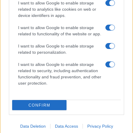
I want to allow Google to enable storage
Ελληνική Αναπτυξιακή Τράπεζα: Με «προίκα» 2 δισ. ευρώ
related to analytics like cookies on web or
ανοίγει δρόμο για δάνεια έως 5 δισ. σε μικρομεσαίες
device identifiers in apps.
I want to allow Google to enable storage
related to functionality of the website or app.
I want to allow Google to enable storage
related to personalization.
I want to allow Google to enable storage
related to security, including authentication
Β.Σ. Καρούλιας: Τζίρος 98,7
Deloitte Ελλάδος:
functionality and fraud prevention, and other
εκατ. ευρώ και αύξηση
Χρηματοοικονομικός
κερδών 57% - Τα νέα
σύμβουλος της ΔΕΗ για την
user protection.
στοιχήματα σε low & non
είσοδο στην πολωνική
alcohol
αγορά ενέργειας
CONFIRM
Η Chery επενδύει 75 εκατ. δολάρια στην KG Mobility
Data Deletion
Data Access
Privacy Policy