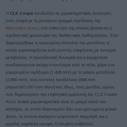
Η
CLE Coupé
συνδυάζει τις χαρακτηριστικές αναλογίες
ενός coupé με τη μοντέρνα γραμμή σχεδίασης της
Mercedes-Benz
, στο επίκεντρο της οποίας βρίσκεται η
σχεδιαστική φιλοσοφία της Αισθαντικής Καθαρότητας. Έτσι
δημιουργήθηκε η σμιλευμένη σιλουέτα του μοντέλου, η
οποία χαρακτηρίζεται από ρευστές επιφάνειες με συνεχείς
μεταβάσεις. Η προοδευτική δυναμική και η κομψότητα
αναδεικνύονται ακόμη εντονότερα από το πλάι, χάρη στο
χαμηλωμένο αμάξωμα (1.428 mm) με το μακρύ μεταξόνιο
(2.865 mm), τους κοντούς προβόλους (888 mm
μπροστά/1.097 mm πίσω) και, ιδίως, τους μυώδεις ώμους
που δημιουργούν την επιβλητική εμφάνιση της CLE Coupé.
Άλλα τυπικά χαρακτηριστικά είναι το μακρύ καπό του
κινητήρα, το οποίο διακοσμούν δύο ενσωματωμένα power
dome, το έντονα κεκλιμένο μπροστινό παρμπρίζ και η
μεγάλη, καμπύλη οροφή. Ο κλωβός επιβατών,