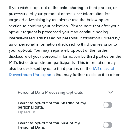
Δημητριάδη - Ο Γιάννης
Αλαφούζος επιστρέφει στη
If you wish to opt-out of the sale, sharing to third parties, or
θέση του CEO
processing of your personal or sensitive information for
targeted advertising by us, please use the below opt-out
section to confirm your selection. Please note that after your
opt-out request is processed you may continue seeing
interest-based ads based on personal information utilized by
us or personal information disclosed to third parties prior to
your opt-out. You may separately opt-out of the further
Media: Με ενίσχυση 8 εκατ. ευρώ σε 451 επιχειρήσεις
disclosure of your personal information by third parties on the
ξεκίνησε το πρόγραμμα στήριξης- Κάλυψη εισφορών
IAB’s list of downstream participants. This information may
ΕΔΟΕΑΠ
also be disclosed by us to third parties on the
IAB’s List of
Downstream Participants
that may further disclose it to other
third parties.
Please note that this website/app uses one or more Google
Personal Data Processing Opt Outs
services and may gather and store information including but
not limited to your visit or usage behaviour. You may click to
I want to opt-out of the Sharing of my
personal data.
grant or deny consent to Google and its third-party tags to
Η Toyota φέρνει νέα γενιά
Σε κινεζική… πολιορκία η
Opted In
μπαταριών για τα υβριδικά
ευρωπαϊκή
use your data for below specified purposes in below Google
της
αυτοκινητοβιομηχανία
consent section.
I want to opt-out of the Sale of my
Personal Data.