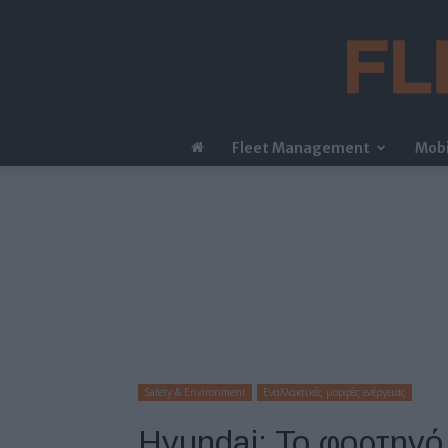
Fleet Management
Mobi
Safety & Environment
Εναλλακτικές μορφές ενέργειας
Hyundai: To φορτηγό