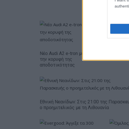
authenti
Η Chery ε
δολάρια 
Νέο Audi A2 e-tron με στόχο
την κορυφή της
αποδοτικότητας
Εθνική Νεανίδων: Στις 21:00 της Παρασκε
ο προημιτελικός με τη Λιθουανία