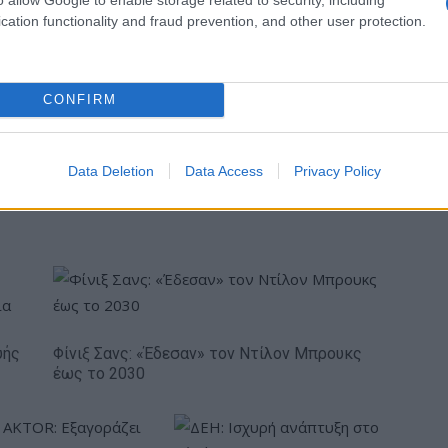
Διοικητικό Συμβούλιο - Πρόεδρος ο Γαληνός
cation functionality and fraud prevention, and other user protection.
Γιαγλής
CONFIRM
πενδύει 75 εκατ.
Το FIAT 500 Hybrid τώρα από
Data Deletion
Data Access
Privacy Policy
στην KG Mobility
18.990 ευρώ
υής
Φίνιξ Σανς: «Έδεσαν» τον Ντίλον Μπρουκς
έως το 2030