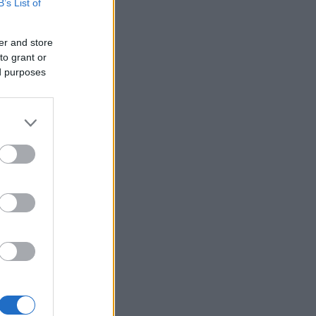
B’s List of
er and store
to grant or
ed purposes