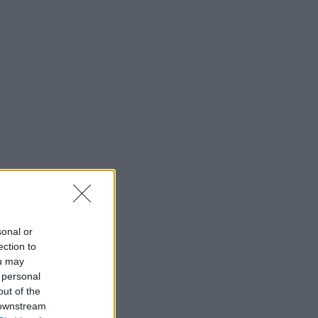
sonal or
ection to
ou may
 personal
out of the
 downstream