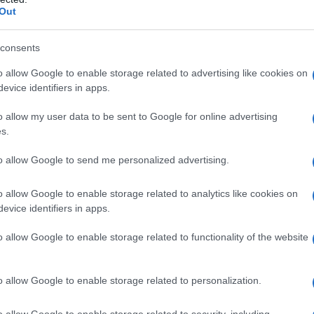
Out
ν
Στους Ντένβερ Νάγκετς ο Λόνι Γουόκερ
consents
o allow Google to enable storage related to advertising like cookies on
evice identifiers in apps.
o allow my user data to be sent to Google for online advertising
s.
 ENERGY: Κέρδη
Viohalco: Αυξημένος κατά
to allow Google to send me personalized advertising.
. ευρώ στο α'
14% ο τζίρος στο α' εξάμηνο,
– Στα 734 εκατ.
στα 4,3 δισ. ευρώ – Στα 446
o allow Google to enable storage related to analytics like cookies on
EBITDA
εκατ. ευρώ τα EBITDA
evice identifiers in apps.
o allow Google to enable storage related to functionality of the website
o allow Google to enable storage related to personalization.
IAB Hellas: Νέα Διοικούσα Επιτροπή και νέο
o allow Google to enable storage related to security, including