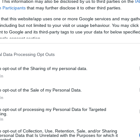
τικών συνεργασιών.
. This information may also be disclosed by us to third parties on the
IA
Participants
that may further disclose it to other third parties.
 that this website/app uses one or more Google services and may gath
including but not limited to your visit or usage behaviour. You may click 
 to Google and its third-party tags to use your data for below specifi
W), ισχύς συστήματος 180 kW Μπαταρία 72 kWh
ogle consent section.
l Data Processing Opt Outs
o opt-out of the Sharing of my personal data.
In
o opt-out of the Sale of my Personal Data.
In
to opt-out of processing my Personal Data for Targeted
ing.
In
o opt-out of Collection, Use, Retention, Sale, and/or Sharing
ersonal Data that Is Unrelated with the Purposes for which it
lected.