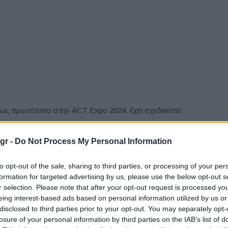
 ως πρωτότυπο στην ACT Expo 2024, έχει σχεδιαστεί
gr -
Do Not Process My Personal Information
ό βαρέως τύπου με υδρογόνο που παράγεται
ορά εμπορευμάτων χωρίς εκπομπές ρύπων από την
to opt-out of the sale, sharing to third parties, or processing of your per
formation for targeted advertising by us, please use the below opt-out s
r selection. Please note that after your opt-out request is processed y
eing interest-based ads based on personal information utilized by us or
 σε
13 χώρες
, διανύοντας
πάνω από 13 εκατομμύρια
disclosed to third parties prior to your opt-out. You may separately opt-
που ξεκίνησε, δείχνοντας την αφοσίωση της Hyundai
losure of your personal information by third parties on the IAB’s list of