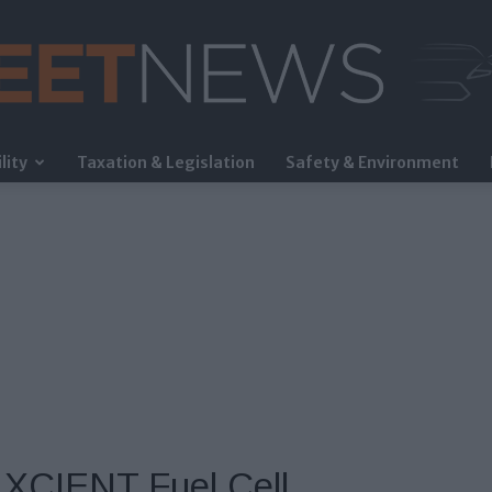
lity
Taxation & Legislation
Safety & Environment
FleetNews
 XCIENT Fuel Cell