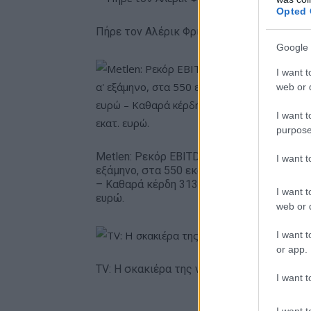
Opted 
Πήρε τον Αλέρικ Φρίμαν ο Βίκος Ιωαννίνω
Google 
I want t
web or d
I want t
purpose
Metlen: Ρεκόρ EBITDA στο α'
HELLENiQ
I want 
εξάμηνο, στα 550 εκατ. ευρώ
393 εκατ
– Καθαρά κέρδη 313 εκατ.
εξάμηνο 
I want t
ευρώ.
ευρώ τα 
web or d
I want t
or app.
TV: Η σκακιέρα της νέας σεζόν
I want t
I want t