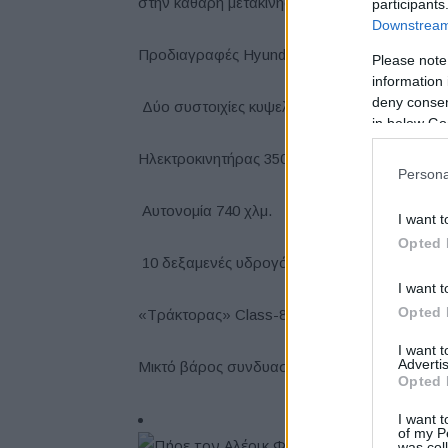
στην καθαρή μετακίνηση μέσω δημόσιων-ιδιω
participants
Downstream 
Προδιαγραφές Hyundai XCIENT Fuel Cell:
Please note
information 
deny consent
 Δύο συστοιχίες κυψελών υδρογόνου (2Χ90 k
in below Go
Ηλεκτροκινητήρας 350 kW, με ροπή 2.237 Nm
Persona
 Αυτονομία 740 χλμ.
I want t
Opted 
 10 δεξαμενές υδρογόνου (περίπου 68 kg)
I want t
Opted 
«Τράκτορας» Class-8 για τη Βόρεια Αμερική
I want 
Advertis
Μικτό βάρος συνδυασμού έως 15,4 τόνοι.
Opted 
I want t
of my P
was col