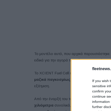
Το μοντέλο αυτό, που αρχικά παρουσιάστηκε
ειδικά για την αγορά της Βόρειας Αμερικής.
fleetnews.
Το XCIENT Fuel Cell είναι
το πρώτο φορτηγ
μαζικά παγκοσμίως
, προωθώντας τη μεταφ
If you wish 
εξάτμιση.
sensitive in
confirm you
continue se
Από την έναρξή του το 2020, έχει αναπτυχθεί
information 
χιλιόμετρα
συνολικά, κυρίως στην Ελβετία, ό
further disc