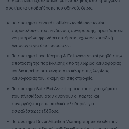
Το Staria είναι εξοπλισμένο με ένα πλήθος από προηγμένα
συστήματα υποβοήθησης του οδηγού, όπως:
Το σύστημα Forward Collision-Avoidance Assist
παρακολουθεί τους κινδύνους σύγκρουσης, προειδοποιεί
και μπορεί να φρενάρει αυτόματα, έχοντας και ειδική
λειτουργία για διασταυρώσεις.
Το σύστημα Lane Keeping & Following Assist βοηθά στην
αποτροπή της παρέκκλισης από τη λωρίδα κυκλοφορίας
και διατηρεί το αυτοκίνητο στο κέντρο της λωρίδας
κυκλοφορίας του, ακόμη και στις στροφές.
Το σύστημα Safe Exit Assist προειδοποιεί για οχήματα
που πλησιάζουν όταν ανοίγουν οι πόρτες και
συνεργάζεται με τις παιδικές κλειδαριές για
ασφαλέστερες εξόδους.
Το σύστημα Driver Attention Warning παρακολουθεί την
προσοχή του οδηγού, εκδίδει ειδοποιήσεις και συνιστά