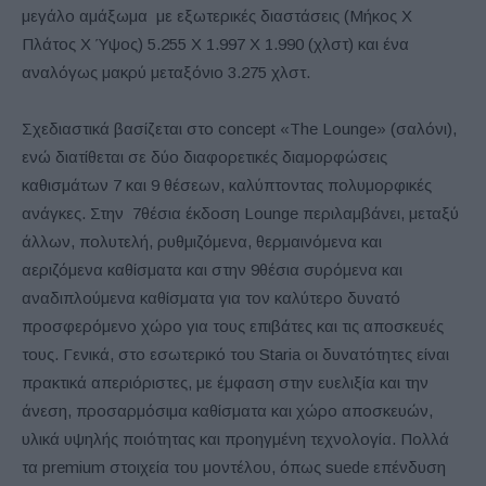
μεγάλο αμάξωμα με εξωτερικές διαστάσεις (Μήκος Χ
Πλάτος Χ Ύψος) 5.255 Χ 1.997 Χ 1.990 (χλστ) και ένα
αναλόγως μακρύ μεταξόνιο 3.275 χλστ.
Σχεδιαστικά βασίζεται στο concept «The Lounge» (σαλόνι),
ενώ διατίθεται σε δύο διαφορετικές διαμορφώσεις
καθισμάτων 7 και 9 θέσεων, καλύπτοντας πολυμορφικές
ανάγκες. Στην 7θέσια έκδοση Lounge περιλαμβάνει, μεταξύ
άλλων, πολυτελή, ρυθμιζόμενα, θερμαινόμενα και
αεριζόμενα καθίσματα και στην 9θέσια συρόμενα και
αναδιπλούμενα καθίσματα για τον καλύτερο δυνατό
προσφερόμενο χώρο για τους επιβάτες και τις αποσκευές
τους. Γενικά, στο εσωτερικό του Staria οι δυνατότητες είναι
πρακτικά απεριόριστες, με έμφαση στην ευελιξία και την
άνεση, προσαρμόσιμα καθίσματα και χώρο αποσκευών,
υλικά υψηλής ποιότητας και προηγμένη τεχνολογία. Πολλά
τα premium στοιχεία του μοντέλου, όπως suede επένδυση