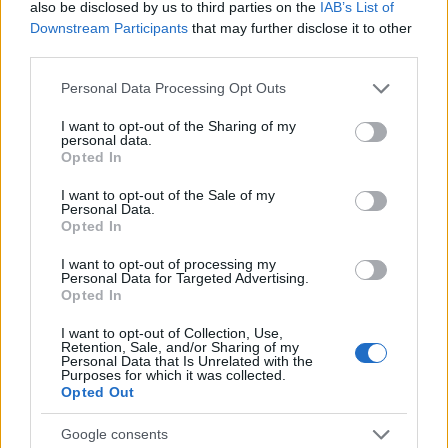
also be disclosed by us to third parties on the
IAB’s List of
Downstream Participants
that may further disclose it to other
third parties.
HELLENiQ ENERGY: Κέρδη 393 εκατ. ευρώ στο α' εξάμηνο –
Στα 734 εκατ. ευρώ τα EBITDA
Please note that this website/app uses one or more Google
Personal Data Processing Opt Outs
services and may gather and store information including but
not limited to your visit or usage behaviour. You may click to
I want to opt-out of the Sharing of my
personal data.
grant or deny consent to Google and its third-party tags to
Opted In
use your data for below specified purposes in below Google
consent section.
I want to opt-out of the Sale of my
Personal Data.
ΥΠΕΘΟΟ: Νέες επενδύσεις
Opted In
1 δισ. ευρώ ως το 2028 για
την Ενέργεια
I want to opt-out of processing my
Viohalco: Αυξημένος κατά
Personal Data for Targeted Advertising.
Opted In
14% ο τζίρος στο α'
εξάμηνο, στα 4,3 δισ. ευρώ
– Στα 446 εκατ. ευρώ τα
I want to opt-out of Collection, Use,
Retention, Sale, and/or Sharing of my
EBITDA
Personal Data that Is Unrelated with the
Purposes for which it was collected.
Opted Out
Google consents