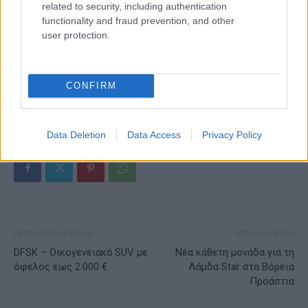
related to security, including authentication
functionality and fraud prevention, and other
ESG Report 2025: Πώς η ΑΒ Βασιλόπουλος μετατρέπει τη
user protection.
βιωσιμότητα σε καθημερινή πράξη
CONFIRM
ΕΤΙΚΕΤΕΣ
Hyundai
Hyundai STARIA
Data Deletion
Data Access
Privacy Policy
Προηγούμενο άρθρο
Επόμενο άρθρο
DFSK – Οικογενειακά SUV με
Νέα κάθετη μονάδα για τη
όφελος έως 2.000 €
Λάμδα Star στα Βόρεια
Προάστια