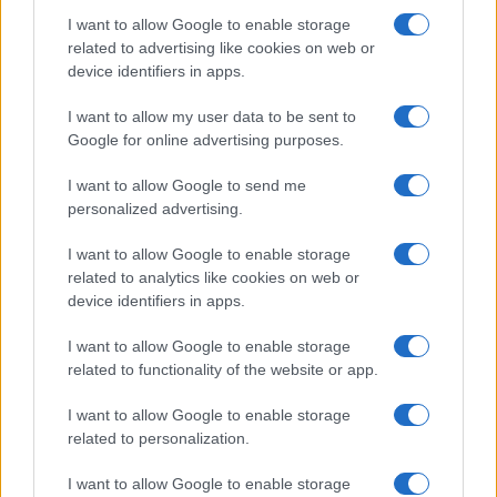
I want to allow Google to enable storage
Η συμφωνία Arval-Athlon αναδιαμορφώνει την αγορά leasing
related to advertising like cookies on web or
device identifiers in apps.
I want to allow my user data to be sent to
Google for online advertising purposes.
VW: Η δύσκολη εξίσωση
I want to allow Google to send me
της αναδιάρθρωσης
18η συνεχόμενη χρονιά για
personalized advertising.
τον ΟΤΕ στη διεθνή σειρά
δεικτών FTSE4Good
I want to allow Google to enable storage
related to analytics like cookies on web or
device identifiers in apps.
I want to allow Google to enable storage
related to functionality of the website or app.
Alpha Bank: Για πρώτη φορά το Αρχαίο Θέατρο Επιδαύρου
άνοιξε τις πύλες του σε όλους
I want to allow Google to enable storage
related to personalization.
I want to allow Google to enable storage