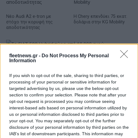
Νέο Audi A2 e-tron με
Η Chery επενδύει 75 εκατ.
στόχο την κορυφή της
δολάρια στην KG Mobility
αποδοτικότητας
fleetnews.gr -
Do Not Process My Personal
Το FIAT 500 Hybrid τώρα από 18.990 ευρώ
Information
If you wish to opt-out of the sale, sharing to third parties, or
processing of your personal or sensitive information for
targeted advertising by us, please use the below opt-out
section to confirm your selection. Please note that after your
Στους Ντένβερ Νάγκετς ο
opt-out request is processed you may continue seeing
Λόνι Γουόκερ
Θανάσης Σπανούλης: "Θα
interest-based ads based on personal information utilized by
είμαι χαρούμενος με ένα
us or personal information disclosed to third parties prior to
μετάλλιο"
your opt-out. You may separately opt-out of the further
disclosure of your personal information by third parties on the
IAB’s list of downstream participants. This information may