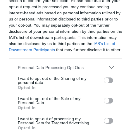
section to confirm your selection. Please note that after your
της
αυτοκινητοβιομηχανία
opt-out request is processed you may continue seeing
interest-based ads based on personal information utilized by
us or personal information disclosed to third parties prior to
your opt-out. You may separately opt-out of the further
disclosure of your personal information by third parties on the
IAB’s list of downstream participants. This information may
Νέο Audi A2 e-tron με στόχο την κορυφή της
also be disclosed by us to third parties on the
IAB’s List of
αποδοτικότητας
Downstream Participants
that may further disclose it to other
third parties.
Please note that this website/app uses one or more Google
Personal Data Processing Opt Outs
services and may gather and store information including but
not limited to your visit or usage behaviour. You may click to
I want to opt-out of the Sharing of my
personal data.
grant or deny consent to Google and its third-party tags to
Opted In
Ράσελ Γουέστμπρουκ: Ο
use your data for below specified purposes in below Google
θρύλος του NBA που δεν
Για την πρόκριση στις "4" οι
consent section.
I want to opt-out of the Sale of my
βρίσκει συμβόλαιο
Νεάνιδες απόψε κόντρα
Personal Data.
στη Λιθουανία (live stream)
Opted In
I want to opt-out of processing my
Personal Data for Targeted Advertising.
Opted In