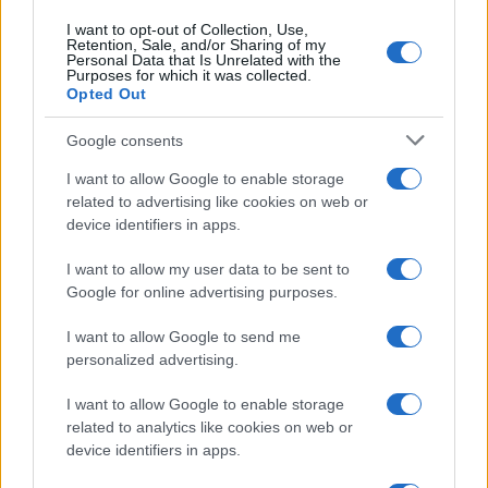
I want to opt-out of Collection, Use,
Retention, Sale, and/or Sharing of my
ΕΛΣΤΑΤ: Στο 3,4% υποχώρησε ο πληθωρισμός τον Ιούλιο
Personal Data that Is Unrelated with the
Purposes for which it was collected.
Opted Out
Google consents
I want to allow Google to enable storage
related to advertising like cookies on web or
device identifiers in apps.
Metlen: Ρεκόρ EBITDA στο
α' εξάμηνο, στα 550 εκατ.
Χρηματοδότηση 8 εκατ.
I want to allow my user data to be sent to
ευρώ – Καθαρά κέρδη 313
ευρώ σε 843 μέσα
Google for online advertising purposes.
εκατ. ευρώ
ενημέρωσης- Ξεκίνησε το
πενταετές πρόγραμμα
I want to allow Google to send me
ενίσχυσης του Τύπου
personalized advertising.
I want to allow Google to enable storage
related to analytics like cookies on web or
device identifiers in apps.
Η Chery επενδύει 75 εκατ. δολάρια στην KG Mobility