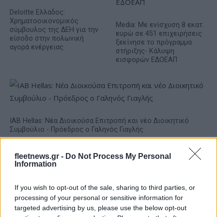
Deloitte Ελλάδος:
Χρηματοοικονομικός
Media: Με ενίσχυση 8 εκατ.
σύμβουλος της ΔΕΗ για την
ευρώ σε 451 επιχειρήσεις
είσοδο στην πολωνική
ξεκίνησε το πρόγραμμα
αγορά ενέργειας
στήριξης- Κάλυψη
εισφορών ΕΔΟΕΑΠ
IAB Hellas: Νέα Διοικούσα Επιτροπή και νέο Διοικητικό
Συμβούλιο - Πρόεδρος ο Γαληνός Γιαγλής
fleetnews.gr -
Do Not Process My Personal
Information
If you wish to opt-out of the sale, sharing to third parties, or
processing of your personal or sensitive information for
Η Toyota φέρνει νέα γενιά
Σε κινεζική… πολιορκία η
targeted advertising by us, please use the below opt-out
μπαταριών για τα υβριδικά
ευρωπαϊκή