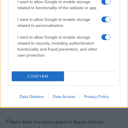
I want to allow Google to enable storage
related to functionality of the website or app.
I want to allow Google to enable storage
related to personalization.
Το FIAT 500 Hybrid τώρα
από 18.990 ευρώ
I want to allow Google to enable storage
related to security, including authentication
functionality and fraud prevention, and other
Ατρόμητος και Novibet
συνεχίζουν μαζί: Ανανέωση
user protection.
της συνεργασίας τους μέχρι
το 2028
CONFIRM
Data Deletion
Data Access
Privacy Policy
18η συνεχόμενη χρονιά για τον ΟΤΕ στη διεθνή σειρά
δεικτών FTSE4Good