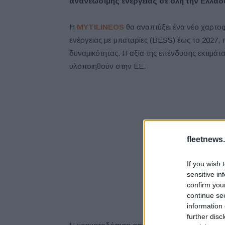
ανανεώσιμης ενέργειας σε όλη την Ελλάδα
Η
MYTILINEOS
θα αναπτύξει ένα νέο χαρτο
ενέργειας με μπαταρίες (BESS) έως το 2027
δυναμικότητας. Η αξία της επένδυσης εκτιμάτα
υλοποιηθούν στην ΕΕ.
fleetnews.
If you wish 
sensitive in
confirm you
continue se
information 
further disc