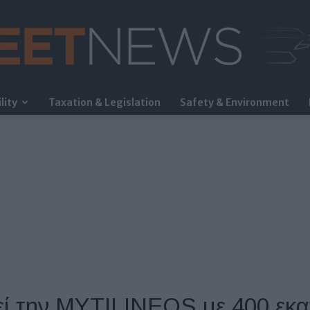
lity
Taxation & Legislation
Safety & Environment
FleetNews
ί την MYTILINEOS με 400 εκα