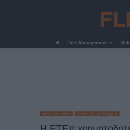
Fleet Management
Mobi
Safety & Environment
Εναλλακτικές μορφές ενέργειας
H ΕΤΕπ χρηματοδοτε