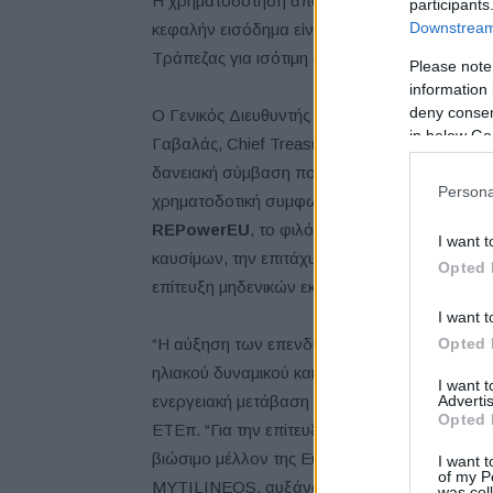
Η χρηματοδότηση από την ΕΤΕπ θα υποστηρίξ
participants
Downstream 
κεφαλήν εισόδημα είναι χαμηλότερο από τον 
Τράπεζας για ισότιμη ανάπτυξη και περιφερει
Please note
information 
deny consent
Ο Γενικός Διευθυντής της ΕΤΕπ και Head of O
in below Go
Γαβαλάς, Chief Treasury & IR Officer and 
δανειακή σύμβαση που θα έχει διάρκεια 10 ετ
Persona
χρηματοδοτική συμφωνία αποτελεί μέρος του 
RΕPowerEU
, το φιλόδοξο σχέδιο της ΕΕ για
I want t
καυσίμων, την επιτάχυνση της «πράσινης» με
Opted 
επίτευξη μηδενικών εκπομπών άνθρακα έως τ
I want t
Opted 
“Η αύξηση των επενδύσεων σε ανανεώσιμες πηγ
ηλιακού δυναμικού και της δυνατότητας αποθ
I want 
Advertis
ενεργειακή μετάβαση της Ευρώπης”, δήλωσε 
Opted 
ΕΤΕπ. “Για την επίτευξη φιλόδοξων στόχων 
βιώσιμο μέλλον της Ευρώπης θα πρέπει να επ
I want t
of my P
MYTILINEOS, αυξάνοντας τη χρήση ανανεώ
was col