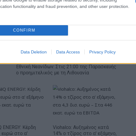
ηση ενέργειας και να υποστηρίζουν την απόκριση
cation functionality and fraud prevention, and other user protection.
ση ζητημάτων που επιβραδύνουν την επίτευξη των
ν για την ενέργεια και το κλίμα.
CONFIRM
Data Deletion
Data Access
Privacy Policy
Εθνική Νεανίδων: Στις 21:00 της Παρασκευής
ο προημιτελικός με τη Λιθουανία
 ENERGY: Κέρδη
Viohalco: Αυξημένος κατά
. ευρώ στο α'
14% ο τζίρος στο α' εξάμηνο,