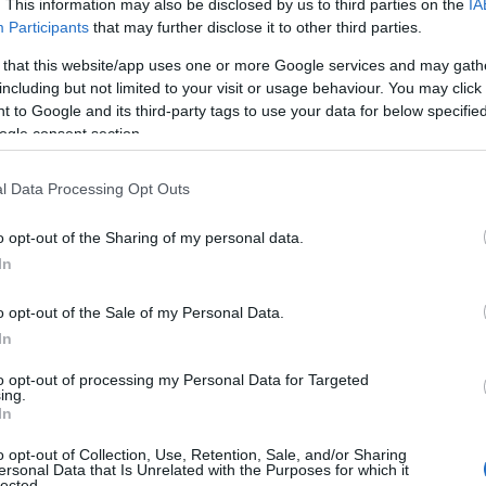
ει νέες επενδύσεις σε περιοχές σύγκλισης όπου το κατά
. This information may also be disclosed by us to third parties on the
IA
Participants
that may further disclose it to other third parties.
μέσο όρο της ΕΕ, επιβεβαιώνοντας έτσι τη δέσμευση της
ακή συνοχή.
 that this website/app uses one or more Google services and may gath
including but not limited to your visit or usage behaviour. You may click 
 to Google and its third-party tags to use your data for below specifi
perations Jean-Christophe Laloux, και ο Χρήστος
ogle consent section.
Executive Board Member της MYTILINEOS, υπέγραψαν τη
ών, στην Αθήνα στις 21 Δεκεμβρίου 2023. Αυτή η νέα
l Data Processing Opt Outs
εξειδικευμένου
πακέτου υποστήριξης
της ΕΤΕπ για το
 τη μείωση της εξάρτησης από τις εισαγωγές ορυκτών
o opt-out of the Sharing of my personal data.
τάβασης και την ενίσχυση των επενδύσεων με σκοπό την
In
ο 2050.
o opt-out of the Sale of my Personal Data.
In
ές ενέργειας είναι κρίσιμη για την αξιοποίηση του
ήκευσης ενέργειας της Ελλάδας, συμβάλλοντας στην
to opt-out of processing my Personal Data for Targeted
ing.
ο
Jean-Christophe Laloux
, Γενικός Διευθυντής της
In
μείωσης των εκπομπών άνθρακα, το «πράσινο» και
ιταχυνθεί με σημαντικά έργα όπως αυτά της
o opt-out of Collection, Use, Retention, Sale, and/or Sharing
ersonal Data that Is Unrelated with the Purposes for which it
σιμων πηγών, υποδομών αποθήκευσης και πρόληψης
lected.