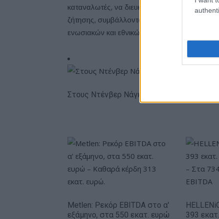
καταναλωτές, να διευκολύνουν την εξοικονόμ
authenti
ζήτησης, συμβάλλοντας έτσι στην αντιμετώπι
ενωσιακών και εθνικών μακροπρόθεσμων στόχω
Στους Ντένβερ Νάγκετς ο Λόνι Γουόκερ
Metlen: Ρεκόρ EBITDA στο α'
HELLENiQ
εξάμηνο, στα 550 εκατ. ευρώ
393 εκατ