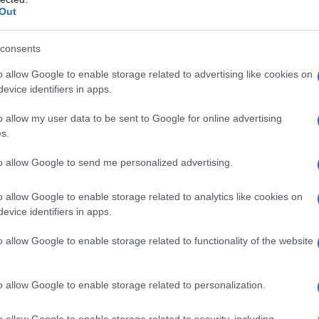
Out
consents
συνεργασία μας με την ΕΤΕπ, εξασφαλίσαμε τη σημαντική
ία – ορόσημο ύψους 400 εκατ, ευρώ που θα ενισχύσει
o allow Google to enable storage related to advertising like cookies on
TILINEOS να επιταχύνει την υλοποίηση επενδύσεων σε
evice identifiers in apps.
ήκευσης ενέργειας. Αυτή η στρατηγική επένδυση προωθεί
o allow my user data to be sent to Google for online advertising
 και συμβάλλει στο φιλόδοξο σχέδιο της Ευρώπης για
s.
ι επίτευξη ενός μέλλοντος ουδέτερου ισοζυγίου άνθρακα
to allow Google to send me personalized advertising.
 Chief Treasury & IR Officer and Executive Board Member
o allow Google to enable storage related to analytics like cookies on
evice identifiers in apps.
ν και δυναμικότητας αποθήκευσης, η νέα
ην αναβάθμιση του υφιστάμενου ηλεκτρικού δικτύου και
o allow Google to enable storage related to functionality of the website
διασμού ηλεκτρικής ενέργειας, αυξάνοντας την αξιοπιστία
o allow Google to enable storage related to personalization.
φορίες σε πραγματικό χρόνο στους τελικούς
o allow Google to enable storage related to security, including