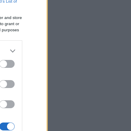
B’s List of
er and store
to grant or
ed purposes