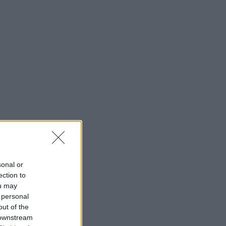
sonal or
ection to
ou may
 personal
out of the
 downstream