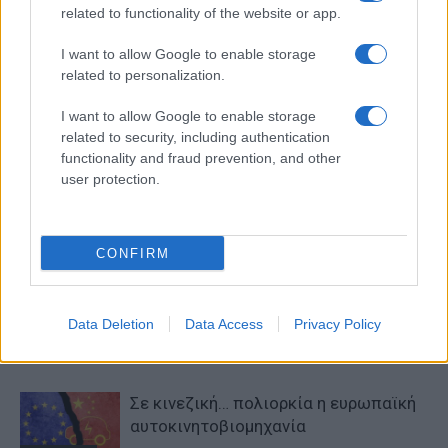
related to functionality of the website or app.
I want to allow Google to enable storage
related to personalization.
I want to allow Google to enable storage
related to security, including authentication
functionality and fraud prevention, and other
Προηγούμενο άρθρο
Επόμενο άρθρο
user protection.
Άρχισε η παραγωγή του MX-
Η νέα BMW X1 M35i xDrive
30 e-Skyactiv R-EV
CONFIRM
ΠΑΡΟΜΟΙΑ ΑΡΘΡΑ
Data Deletion
Data Access
Privacy Policy
ΠΕΡΙΣΣΟΤΕΡΑ ΑΠΟ ΤΟΝ ΔΗΜΙΟΥΡΓΟ
Σε κινεζική… πολιορκία η ευρωπαϊκή
αυτοκινητοβιομηχανία