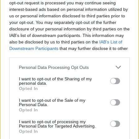
opt-out request is processed you may continue seeing
interest-based ads based on personal information utilized by
Β.Σ. Καρούλιας: Τζίρος 98,7
Deloitte Ελλάδος:
us or personal information disclosed to third parties prior to
εκατ. ευρώ και αύξηση
Χρηματοοικονομικός
your opt-out. You may separately opt-out of the further
κερδών 57% - Τα νέα
σύμβουλος της ΔΕΗ για την
στοιχήματα σε low & non
είσοδο στην πολωνική
disclosure of your personal information by third parties on the
alcohol
αγορά ενέργειας
IAB’s list of downstream participants. This information may
also be disclosed by us to third parties on the
IAB’s List of
Downstream Participants
that may further disclose it to other
third parties.
Η Chery επενδύει 75 εκατ. δολάρια στην KG Mobility
Please note that this website/app uses one or more Google
Personal Data Processing Opt Outs
services and may gather and store information including but
not limited to your visit or usage behaviour. You may click to
I want to opt-out of the Sharing of my
personal data.
grant or deny consent to Google and its third-party tags to
Opted In
use your data for below specified purposes in below Google
consent section.
I want to opt-out of the Sale of my
Το FIAT 500 Hybrid τώρα
Personal Data.
Opted In
από 18.990 ευρώ
I want to opt-out of processing my
Personal Data for Targeted Advertising.
Ατρόμητος και Novibet
Opted In
συνεχίζουν μαζί: Ανανέωση