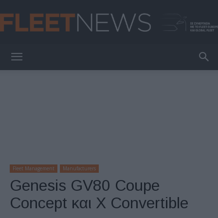
FleetNews
Fleet Management
Manufacturers
Genesis GV80 Coupe
Concept και X Convertible