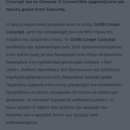
Concept και το Genesis X Convertible εμφανίζονται για
πρώτη φορά στην Ευρώπη.
Η πρώτη ευρωπαϊκή πρεμιέρα είναι το σπορ
GV80 Coupe
Concept
, μετά την αποκάλυψή του στη Νέα Υόρκη τον
Απρίλιο του τρέχοντος έτους. Το
GV80 Coupe Concept
συνδυάζει την πρακτικότητα ενός SUV προσανατολισμένου
στον τρόπο ζωής με τον δυναμισμό ενός σπορ αυτοκινήτου.
Βασισμένο στη σχεδιαστική φιλοσοφία Genesis «Two
Lines», διαθέτει προσθήκες που βελτιώνουν την απόδοση,
συμπεριλαμβανομένου ενός διακριτικού ducktail spoiler.
Περαιτέρω έμφαση στον σπορ χαρακτήρα του αυτοκινήτου
προσδίδουν οι ζάντες αλουμινίου 23 ιντσών με μαύρο ματ
φινίρισμα, τα τέσσερα ξεχωριστά καθίσματα μπάκετ, το
πίσω γόνατο G-Matrix που αυξάνει την ακαμψία του
πλαισίου και οι φαρδείς θόλοι των τροχών από
ανθρακονήματα.