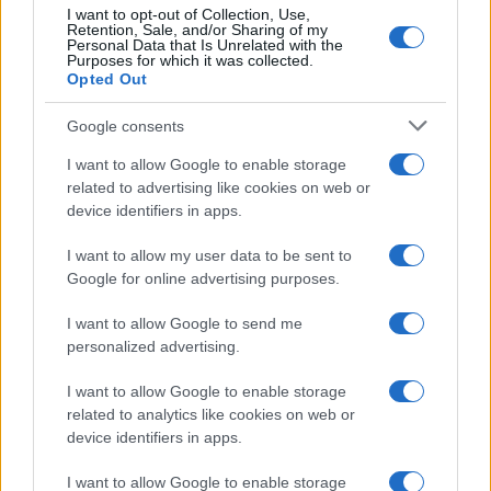
της συνεργασίας τους μέχρι
I want to opt-out of Collection, Use,
το 2028
Retention, Sale, and/or Sharing of my
Personal Data that Is Unrelated with the
Purposes for which it was collected.
Opted Out
Google consents
18η συνεχόμενη χρονιά για τον ΟΤΕ στη διεθνή σειρά
I want to allow Google to enable storage
δεικτών FTSE4Good
related to advertising like cookies on web or
device identifiers in apps.
I want to allow my user data to be sent to
Google for online advertising purposes.
Alpha Bank: Για πρώτη φορά το Αρχαίο Θέατρο Επιδαύρου
I want to allow Google to send me
άνοιξε τις πύλες του σε όλους
personalized advertising.
I want to allow Google to enable storage
related to analytics like cookies on web or
device identifiers in apps.
ΕΤΙΚΕΤΕΣ
Genesis X Convertible
Goodwood Festival of Speed
GV80 Coupe Concept
Ευρώπη
Ηνωμένο Βασίλειο
I want to allow Google to enable storage