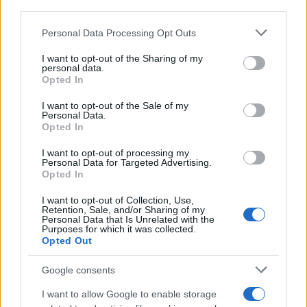
third parties.
Please note that this website/app uses one or more Google
Personal Data Processing Opt Outs
Η Chery επενδύει 75 εκατ.
services and may gather and store information including but
δολάρια στην KG Mobility
not limited to your visit or usage behaviour. You may click to
I want to opt-out of the Sharing of my
personal data.
Ατρόμητος και Novibet
grant or deny consent to Google and its third-party tags to
Opted In
συνεχίζουν μαζί: Ανανέωση
use your data for below specified purposes in below Google
της συνεργασίας τους μέχρι
consent section.
I want to opt-out of the Sale of my
το 2028
Personal Data.
Opted In
I want to opt-out of processing my
Personal Data for Targeted Advertising.
Opted In
18η συνεχόμενη χρονιά για τον ΟΤΕ στη διεθνή σειρά
I want to opt-out of Collection, Use,
δεικτών FTSE4Good
Retention, Sale, and/or Sharing of my
Personal Data that Is Unrelated with the
Purposes for which it was collected.
Opted Out
Google consents
Alpha Bank: Για πρώτη φορά το Αρχαίο Θέατρο Επιδαύρου
I want to allow Google to enable storage
άνοιξε τις πύλες του σε όλους