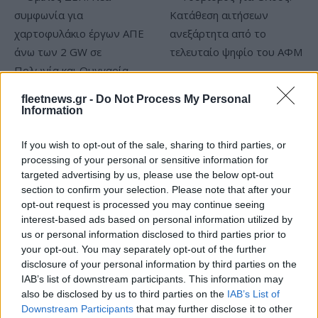
Τουρισμός για Όλους:
Kατάθεση αιτήσεων
fleetnews.gr -
Do Not Process My Personal
Όμιλος ΔΕΗ: Νέα συμφωνία
Information
ανεξάρτητα από το
για χαρτοφυλάκιο έργων
τελευταίο ψηφίο του ΑΦΜ
ΑΠΕ άνω των 2 GW σε
Πολωνία και Ουγγαρία
If you wish to opt-out of the sale, sharing to third parties, or
processing of your personal or sensitive information for
targeted advertising by us, please use the below opt-out
section to confirm your selection. Please note that after your
opt-out request is processed you may continue seeing
interest-based ads based on personal information utilized by
Νέο Audi A2 e-tron με στόχο την κορυφή της
us or personal information disclosed to third parties prior to
αποδοτικότητας
your opt-out. You may separately opt-out of the further
disclosure of your personal information by third parties on the
IAB’s list of downstream participants. This information may
also be disclosed by us to third parties on the
IAB’s List of
Downstream Participants
that may further disclose it to other