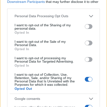
Downstream Participants
that may further disclose it to other
third parties.
Παράλληλα, η Ford εξασφαλίζει επιπλέον ευκολία όσον
αφορά την απόκτησή του, με ανταγωνιστικά χρηματοδοτικά
Please note that this website/app uses one or more Google
Personal Data Processing Opt Outs
services and may gather and store information including but
προγράμματα μέσω της Ford Finance που προβλέπουν
not limited to your visit or usage behaviour. You may click to
I want to opt-out of the Sharing of my
2
χαμηλό επιτόκιο 3,99%
και, ανάλογα με τις επιθυμίες του
personal data.
grant or deny consent to Google and its third-party tags to
Opted In
πελάτη, ελάχιστη προκαταβολή από 5.982€, μηνιαία δόση
use your data for below specified purposes in below Google
από 250€ και μέγιστη διάρκεια χρηματοδότησης έως 84
consent section.
I want to opt-out of the Sale of my
Personal Data.
μήνες.
Opted In
Για όσους επιλέξουν να αποκτήσουν το νέο Ford Puma
I want to opt-out of processing my
Personal Data for Targeted Advertising.
Gen-E με χρηματοδοτική μίσθωση, η Ford Lease προσφέρει
Opted In
3
το χαμηλότερο μηνιαίο μίσθωμα της αγοράς με €250
I want to opt-out of Collection, Use,
Retention, Sale, and/or Sharing of my
Personal Data that Is Unrelated with the
Όπως συμβαίνει με όλα τα μοντέλα της γκάμας επιβατικών
Purposes for which it was collected.
Opted Out
οχημάτων Ford, το αμιγώς ηλεκτρικό Puma Gen-E
συνοδεύεται από την μοναδική Εργοστασιακή Εγγύηση 8
Google consents
ετών της Ford Protect, η οποία είναι πλήρως μεταβιβάσιμη