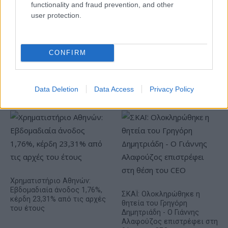
functionality and fraud prevention, and other
της Δανίας και πριν από τον
ΑΠΕ άνω των 2 GW σε
user protection.
ημιτελικό με τη Νορβηγία
Πολωνία και Ουγγαρία
CONFIRM
Fourlis: Συμφωνία για την πώληση συμμετοχής στο Sofia
Data Deletion
Data Access
Privacy Policy
South Ring Mall έναντι 49,35 εκατ. ευρώ
Χρηματιστήριο Αθηνών:
Εβδομαδιαία άνοδος 1,76%,
ΣΚΑΪ: Ολοκληρώθηκε η
κέρδη 23,31% από τις αρχές
θητεία του Γρηγόρη
του έτους
Δημητριάδη - Ο Γιάννης
Αλαφούζος επιστρέφει στη