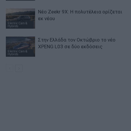
Νέο Zeekr 9X: Η πολυτέλεια ορίζεται
εκ νέου
Electric Cars &
Hybrids
Στην Ελλάδα τον Οκτώβριο το νέο
XPENG L03 σε δύο εκδόσεις
Electric Cars &
Hybrids