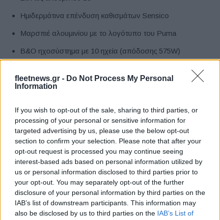
Ημιδερμάτινα επένδυση καθισμάτων Sensico
Μαρσπιέ αλουμινίου με το λογότυπο του Puma
B&O ηχοσύστημα με 10 ηχεία (απόδοσης 575W)
Ηλεκτρική πίσω πόρτα αποσκευών
fleetnews.gr -
Do Not Process My Personal
Information
Κατευθυντικοί προβολείς Matrix LED με αντιθαμβωτική
λειτουργία (Glare Free)
If you wish to opt-out of the sale, sharing to third parties, or
Ηλεκτρικά αναδιπλούμενοι καθρέφτες με το φωτισμό που
processing of your personal or sensitive information for
προβάλουν το λογότυπο του Puma στο έδαφος
targeted advertising by us, please use the below opt-out
section to confirm your selection. Please note that after your
Σύστημα εισόδου χωρίς κλειδί (Keyless Entry)
opt-out request is processed you may continue seeing
interest-based ads based on personal information utilized by
us or personal information disclosed to third parties prior to
Εύκολη απόκτηση με μοναδικές προϋποθέσεις
your opt-out. You may separately opt-out of the further
disclosure of your personal information by third parties on the
Όλοι οι πελάτες μπορούν τώρα να αποκτήσουν άμεσα το
IAB’s list of downstream participants. This information may
νέο Ford Puma Gen-E με μόλις 26.906€.
also be disclosed by us to third parties on the
IAB’s List of