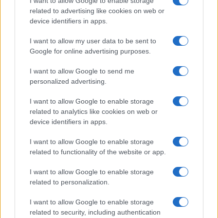
I want to allow Google to enable storage
στον επόμενο ιδιοκτήτη, προσφέροντας έτσι σε όλους
related to advertising like cookies on web or
ξεγνοιασιά, ηρεμία και ασφάλεια για πολλά και
device identifiers in apps.
απροβλημάτιστα χιλιόμετρα.
I want to allow my user data to be sent to
Google for online advertising purposes.
I want to allow Google to send me
personalized advertising.
Αρμάνι Μιλάνο: Το καινούριο της ρόστερ και ο αέρας
I want to allow Google to enable storage
ανανέωσης
related to analytics like cookies on web or
device identifiers in apps.
I want to allow Google to enable storage
related to functionality of the website or app.
I want to allow Google to enable storage
related to personalization.
I want to allow Google to enable storage
Εθνική Κορασίδων: Οι
Όμιλος ΔΕΗ: Νέα συμφωνία
related to security, including authentication
δηλώσεις μετά τη νίκη επί
για χαρτοφυλάκιο έργων