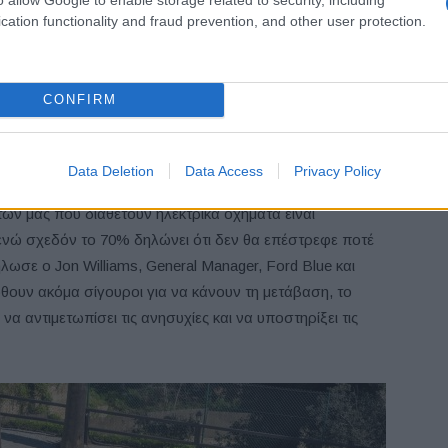
cation functionality and fraud prevention, and other user protection.
στεί ειδικά για να αντιμετωπίσει αυτά τα ζητήματα,
CONFIRM
υποστήριξη, βοηθώντας έτσι στην εξάλειψη των ανησυχιών
να απολαύσουν ξέγνοιαστα όλα τα πλεονεκτήματα της
Data Deletion
Data Access
Privacy Policy
ν μας που διαθέτουν ηλεκτρικά οχήματα είναι
, ενώ σχεδόν το 70% δηλώνει ότι δεν θα επέστρεφε ποτέ
λωσε ο Jon Williams, General Manager, Ford Blue και
θουν ακόμα σίγουροι για να κάνουν τη μετάβαση, το
α αντιμετωπίσει τις ανησυχίες και να υποστηρίξει τις