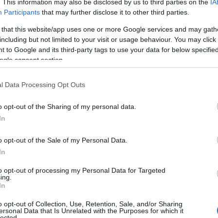
. This information may also be disclosed by us to third parties on the
IA
Participants
that may further disclose it to other third parties.
 that this website/app uses one or more Google services and may gath
including but not limited to your visit or usage behaviour. You may click 
 to Google and its third-party tags to use your data for below specifi
ogle consent section.
εκτρικών μοντέλων σε όλες τις δημοφιλείς κατηγορίες
l Data Processing Opt Outs
van, που περιλαμβάνει μοντέλα όπως τα: Puma Gen-E,
ourier, E‑Transit Courier, E-Tourneo Custom, E-Transit
o opt-out of the Sharing of my personal data.
In
ωπίζοντας τις ανησυχίες
o opt-out of the Sale of my Personal Data.
In
γμή ορισμένοι δυνητικοί αγοραστές ηλεκτρικών οχημάτων
to opt-out of processing my Personal Data for Targeted
τα παραδοσιακά καύσιμα, προτάσσοντας διάφορες
ing.
In
 εγκατάστασης οικιακού φορτιστή, η διάρκεια ζωής της
 είναι μερικοί από τους παράγοντες που αποτελούν
o opt-out of Collection, Use, Retention, Sale, and/or Sharing
ersonal Data that Is Unrelated with the Purposes for which it
ση.
lected.