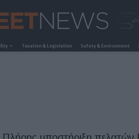
lity
Taxation & Legislation
Safety & Environment
FleetNews
: Πλήρης υποστήριξη πελατών