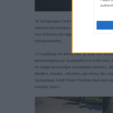
authenti
Το πρόγραμμα Ford Power Promise έχει σχεδια
παρέχοντας κίνητρα, επιπλέον ευκολίες και 
των πελατών και παράλληλα τους επιτρέπει 
ηλεκτροκίνησης.
«Γνωρίζουμε ότι πάνω από το 90% των πελατώ
ικανοποιημένοι με τη φόρτιση στο σπίτι τους
σε όχημα με κινητήρα εσωτερικής καύσης», δή
Model e, Europe. «Ωστόσο, για όσους δεν νιώ
πρόγραμμα Ford Power Promise είναι εκεί για ν
ανάγκες τους».