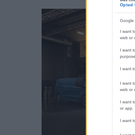
Opted 
Google 
I want t
web or d
I want t
purpose
I want 
I want t
web or d
I want t
or app.
I want t
I want t