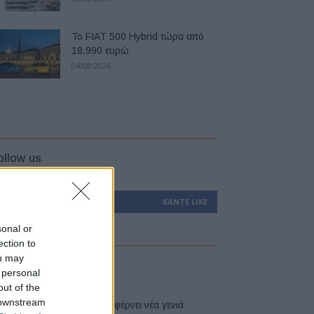
Το FIAT 500 Hybrid τώρα από
18.990 ευρώ
04/08/2026
ollow us
0
Υποστηρικτές
ΚΆΝΤΕ LIKE
sonal or
ection to
ou may
atest
 personal
out of the
 downstream
Η Toyota φέρνει νέα γενιά