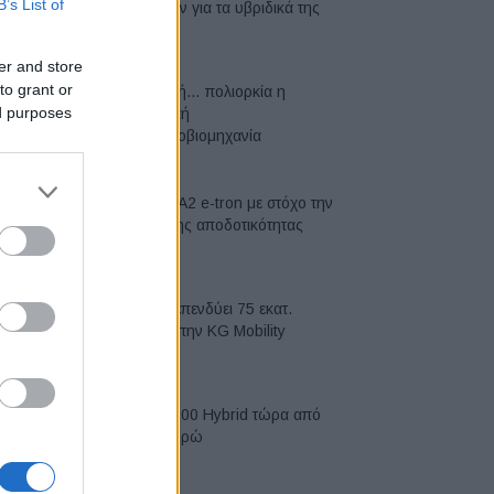
B’s List of
μπαταριών για τα υβριδικά της
07/08/2026
er and store
to grant or
Σε κινεζική… πολιορκία η
ed purposes
ευρωπαϊκή
αυτοκινητοβιομηχανία
06/08/2026
Νέο Audi A2 e-tron με στόχο την
κορυφή της αποδοτικότητας
05/08/2026
Η Chery επενδύει 75 εκατ.
δολάρια στην KG Mobility
04/08/2026
Το FIAT 500 Hybrid τώρα από
18.990 ευρώ
04/08/2026