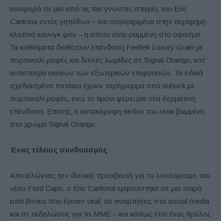
αναφορά σε μία από τις πιο γνωστές στιγμές του Eric
Cantona εντός γηπέδων – και συγκεκριμένα στην περίφημη
κλοτσιά κουνγκ φου – η οποία είναι ραμμένη στο ύφασμα.
Τα καθίσματα διαθέτουν επένδυση Feeltek Luxury Grain με
πορτοκαλί ραφές και διπλές λωρίδες σε Signal Orange, κατ’
αντιστοιχία εκείνων των εξωτερικών επιφανειών. Τα ειδικά
σχεδιασμένα πατάκια έχουν περίγραμμα από nubuck με
πορτοκαλί ραφές, ενώ το τιμόνι φέρει μία νέα δερμάτινη
επένδυση. Επίσης, η κατακόρυφη ακτίνα του είναι βαμμένη
στο χρώμα Signal Orange.
Ένας τέλειος συνδυασμός
Αποτελώντας τον ιδανικό πρεσβευτή για το λανσάρισμα του
νέου Ford Capri, o Eric Cantona εμφανίστηκε σε μια σειρά
από βίντεο που έγιναν viral, σε αναρτήσεις στα social media
και σε εκδηλώσεις για τα ΜΜΕ – και κάπως έτσι ένας θρύλος