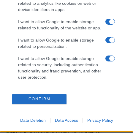
ευρώ σε 451 επιχειρήσεις
related to analytics like cookies on web or
είσοδο στην πολωνική
ξεκίνησε το πρόγραμμα
device identifiers in apps.
αγορά ενέργειας
στήριξης- Κάλυψη
εισφορών ΕΔΟΕΑΠ
I want to allow Google to enable storage
related to functionality of the website or app.
I want to allow Google to enable storage
related to personalization.
IAB Hellas: Νέα Διοικούσα Επιτροπή και νέο Διοικητικό
I want to allow Google to enable storage
Συμβούλιο - Πρόεδρος ο Γαληνός Γιαγλής
related to security, including authentication
functionality and fraud prevention, and other
user protection.
CONFIRM
Η Toyota φέρνει νέα γενιά
Σε κινεζική… πολιορκία η
μπαταριών για τα υβριδικά
ευρωπαϊκή
της
αυτοκινητοβιομηχανία
Data Deletion
Data Access
Privacy Policy