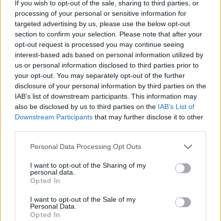
φάνηκε απόλυτα φυσικό να γιορτάσουμε αυτή τη
If you wish to opt-out of the sale, sharing to third parties, or
processing of your personal or sensitive information for
συνεργασία δημιουργώντας μια ειδική έκδοση που να
targeted advertising by us, please use the below opt-out
αντικατοπτρίζει το κύρος, την προσωπικότητα και το
section to confirm your selection. Please note that after your
σκανδαλιάρικο πνεύμα του», δήλωσε ο Thomas Morel.
opt-out request is processed you may continue seeing
interest-based ads based on personal information utilized by
us or personal information disclosed to third parties prior to
your opt-out. You may separately opt-out of the further
disclosure of your personal information by third parties on the
IAB’s list of downstream participants. This information may
also be disclosed by us to third parties on the
IAB’s List of
Downstream Participants
that may further disclose it to other
third parties.
Έχασαν μέσα από τα χέρια τους την πρόκριση στους «4» οι
Νεάνιδες, ήττα 66-74 από τη Λιθουανία στην παράταση
Please note that this website/app uses one or more Google
Personal Data Processing Opt Outs
services and may gather and store information including but
not limited to your visit or usage behaviour. You may click to
I want to opt-out of the Sharing of my
personal data.
grant or deny consent to Google and its third-party tags to
Opted In
use your data for below specified purposes in below Google
consent section.
I want to opt-out of the Sale of my
Personal Data.
Ο Ένες Καντέρ θέλει να
Opted In