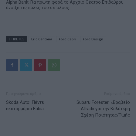
Alpha Bank: Για πρώτη φορά το Αρχαίο Θέατρο Επιδαύρου
άνοιξε τις πύλες του σε όλους
ΕΤΙΚΕΤΕΣ
Eric Cantona
Ford Capri
Ford Design
Προηγούμενο άρθρο
Επόμενο άρθρο
Skoda Auto: Πέντε
Subaru Forester: «Βραβείο
εκατομμύρια Fabia
Allrad» για την Καλύτερη
Σχέση Ποιότητας/Τιμής