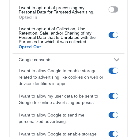
δηλώσει συμμετοχή στο
Fourlis: Συμφωνία για την
ντραφτ του WNBA!
I want to opt-out of processing my
πώληση συμμετοχής στο
Personal Data for Targeted Advertising.
Sofia South Ring Mall έναντι
Opted In
49,35 εκατ. ευρώ
I want to opt-out of Collection, Use,
Retention, Sale, and/or Sharing of my
Personal Data that Is Unrelated with the
Purposes for which it was collected.
Opted Out
Β.Σ. Καρούλιας: Τζίρος 98,7 εκατ. ευρώ και αύξηση κερδών
Google consents
57% - Τα νέα στοιχήματα σε low & non alcohol
I want to allow Google to enable storage
related to advertising like cookies on web or
device identifiers in apps.
I want to allow my user data to be sent to
Google for online advertising purposes.
I want to allow Google to send me
personalized advertising.
Deloitte Ελλάδος:
Χρηματοοικονομικός
Media: Με ενίσχυση 8 εκατ.
I want to allow Google to enable storage
σύμβουλος της ΔΕΗ για την