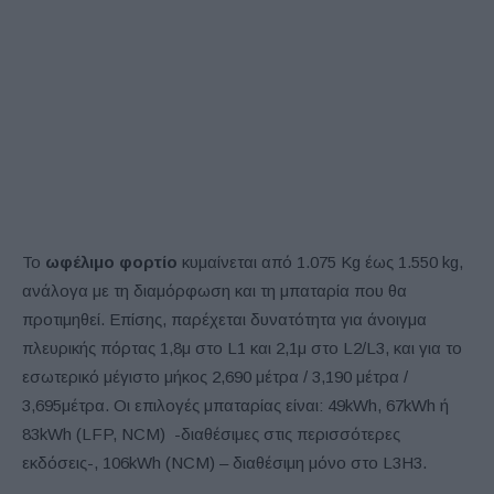
Το
ωφέλιμο φορτίο
κυμαίνεται από 1.075 Kg έως 1.550 kg,
ανάλογα με τη διαμόρφωση και τη μπαταρία που θα
προτιμηθεί. Επίσης, παρέχεται δυνατότητα για άνοιγμα
πλευρικής πόρτας 1,8μ στο L1 και 2,1μ στο L2/L3, και για το
εσωτερικό μέγιστο μήκος 2,690 μέτρα / 3,190 μέτρα /
3,695μέτρα. Οι επιλογές μπαταρίας είναι: 49kWh, 67kWh ή
83kWh (LFP, NCM) -διαθέσιμες στις περισσότερες
εκδόσεις-, 106kWh (NCM) – διαθέσιμη μόνο στο L3H3.