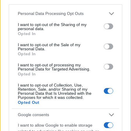
third parties.
Please note that this website/app uses one or more Google
Personal Data Processing Opt Outs
services and may gather and store information including but
not limited to your visit or usage behaviour. You may click to
I want to opt-out of the Sharing of my
VW: Η δύσκολη εξίσωση
personal data.
grant or deny consent to Google and its third-party tags to
της αναδιάρθρωσης
Opted In
18η συνεχόμενη χρονιά για
use your data for below specified purposes in below Google
τον ΟΤΕ στη διεθνή σειρά
consent section.
δεικτών FTSE4Good
I want to opt-out of the Sale of my
Personal Data.
Opted In
I want to opt-out of processing my
Personal Data for Targeted Advertising.
Opted In
Alpha Bank: Για πρώτη φορά το Αρχαίο Θέατρο Επιδαύρου
I want to opt-out of Collection, Use,
άνοιξε τις πύλες του σε όλους
Retention, Sale, and/or Sharing of my
Personal Data that Is Unrelated with the
Purposes for which it was collected.
Opted Out
Google consents
ESG Report 2025: Πώς η ΑΒ Βασιλόπουλος μετατρέπει τη
I want to allow Google to enable storage
βιωσιμότητα σε καθημερινή πράξη