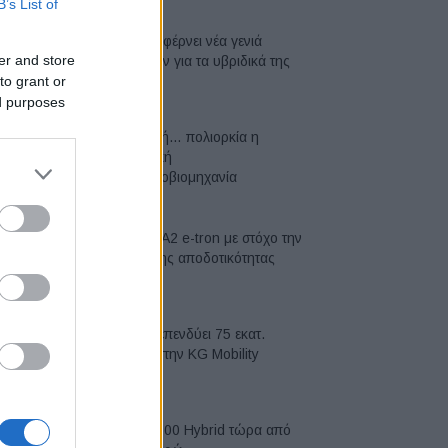
B’s List of
Η Toyota φέρνει νέα γενιά
er and store
μπαταριών για τα υβριδικά της
to grant or
07/08/2026
ed purposes
Σε κινεζική… πολιορκία η
ευρωπαϊκή
αυτοκινητοβιομηχανία
06/08/2026
Νέο Audi A2 e-tron με στόχο την
κορυφή της αποδοτικότητας
05/08/2026
Η Chery επενδύει 75 εκατ.
δολάρια στην KG Mobility
04/08/2026
Το FIAT 500 Hybrid τώρα από