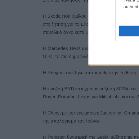
authenti
Η Skoda (του Ομίλου VW) ανέβηκε στην τρίτη 
στη ζήτηση για το Elroq, ένα ηλεκτρικό com
συνολικό όγκο κατά 11%.
Η Mercedes-Benz ανέβηκε από την 7η στην 6
GLC, το πιο δημοφιλές μοντέλο της μάρκας, 
Η Peugeot ανέβηκε από την 9η στην 7η θέση, 
Η κινεζική BYD κατέγραψε αύξηση 302% στις π
Rover, Porsche, Lexus και Mitsubishi, και αν
Η Chery, με τις νέες μάρκες Jaecoo και Om
της απολογισμό τον Ιούνιο.
Η Polestar, θυγατρική της Geely, αύξησε τις 