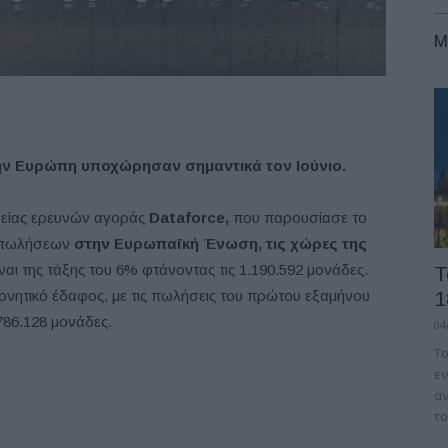
M
ην Ευρώπη υποχώρησαν σημαντικά τον Ιούνιο.
ιρείας ερευνών αγοράς
Dataforce,
που παρουσίασε το
ν πωλήσεων
στην Ευρωπαϊκή Ένωση, τις χώρες της
ναι της τάξης του 6% φτάνοντας τις 1.190.592 μονάδες.
Τ
αρνητικό έδαφος, με τις πωλήσεις του πρώτου εξαμήνου
1
786.128 μονάδες.
04
Το
εν
αν
το