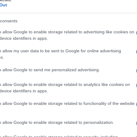
οσωρινά στοιχεία της
Dataforce,
η μάρκα VW, η
Out
ύτηκε ιδιαίτερα τον Ιούνιο, σημειώνοντας πτώση 9,9%
αραδοσιακά κυριαρχεί, σημείωσε πτώση 21%, με 48.247
consents
νολική πτώση 14% της αγοράς στη Γερμανία.
o allow Google to enable storage related to advertising like cookies on
evice identifiers in apps.
αν κατά 17% τον Ιούνιο, οδηγώντας την από τη
VW,
στην πέμπτη θέση. Η
Audi,
μάρκα πολυτελείας του
o allow my user data to be sent to Google for online advertising
s.
θέση σε πωλήσεις στην Ευρώπη, καθώς σημείωσε πτώση
ς 70 αυτοκίνητα στην Ευρώπη τον Ιούνιο, σύμφωνα με τα
to allow Google to send me personalized advertising.
o allow Google to enable storage related to analytics like cookies on
evice identifiers in apps.
o allow Google to enable storage related to functionality of the website
ετικές επιδόσεις σημείωσαν οι Renault, Skoda,
κινητοβιομηχανίες.
o allow Google to enable storage related to personalization.
ρώπη, ξεπερνώντας την Toyota, παρά τη μικρή πτώση
ς διευρυνόμενη γκάμα ηλεκτρικών μοντέλων της.
o allow Google to enable storage related to security, including