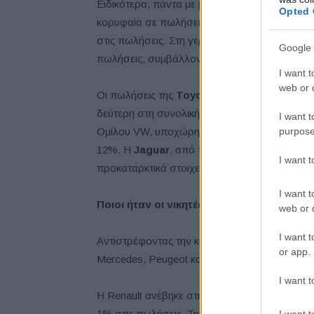
Ειδικότερα, πάντα με βάση τα γενικότερα πρ
Opted 
κορυφαία σε πωλήσεις στην Ευρώπη, δυσκολε
στις πωλήσεις. Στη γερμανική αγορά, όπου π
Google 
πωλήσεις, συμβάλλοντας καθοριστικά στη συ
I want t
web or d
Οι πωλήσεις της
Toyota
στην Ευρώπη μειώθηκ
δεύτερη στη συνολική κατάταξη πίσω από τη
I want t
purpose
Ομίλου VW, υποχώρησε από την 6η στην 9η 
12%. Η
Jaguar
, από την άλλη, πούλησε μόλι
I want 
προκαταρκτικά στοιχεία της Dataforce.
I want t
Ποιοι ήταν οι νικητές του Ιουνίου
web or d
I want t
Αντιστρέφοντας την καθοδική τάση του μήνα, θ
or app.
Mercedes, Peugeot και αρκετές κινεζικές αυτο
I want t
Η Renault ανέβηκε στη δεύτερη θέση στην Ευ
1% στις πωλήσεις. Την ώθηση δίνει η συνεχώ
I want t