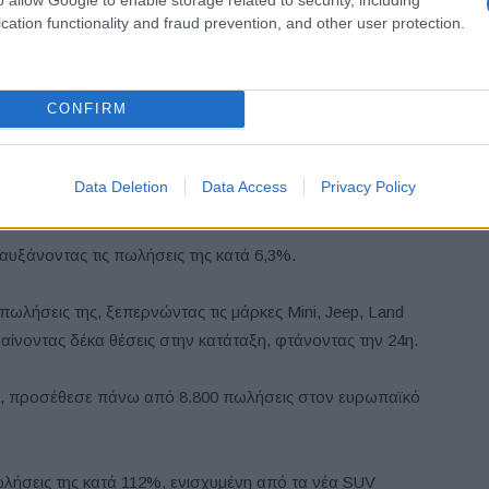
cation functionality and fraud prevention, and other user protection.
θέση από την πέμπτη τον Ιούνιο του 2024, κυρίως χάρη
pact SUV που προσέθεσε 9.480 πωλήσεις, αυξάνοντας τον
CONFIRM
η θέση, σημειώνοντας αύξηση 3% στις πωλήσεις. Το SUV
Data Deletion
Data Access
Privacy Policy
σημείωσε αύξηση 24% σε σχέση με πέρυσι.
αυξάνοντας τις πωλήσεις της κατά 6,3%.
ωλήσεις της, ξεπερνώντας τις μάρκες Mini, Jeep, Land
εβαίνοντας δέκα θέσεις στην κατάταξη, φτάνοντας την 24η.
ada, προσέθεσε πάνω από 8.800 πωλήσεις στον ευρωπαϊκό
πωλήσεις της κατά 112%, ενισχυμένη από τα νέα SUV