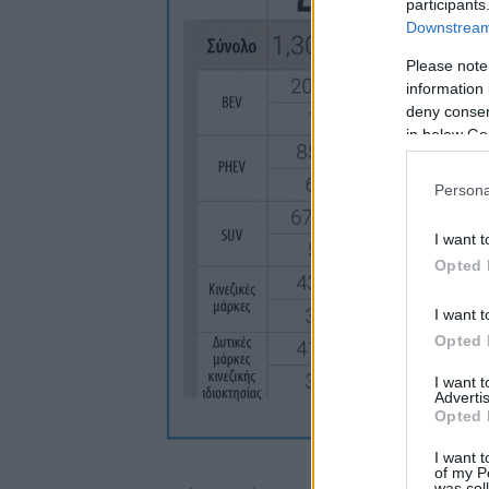
participants
Downstream 
Please note
information 
deny consent
in below Go
Persona
I want t
Opted 
I want t
Opted 
I want 
Advertis
Opted 
I want t
of my P
was col