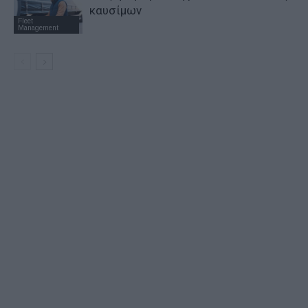
καυσίμων
Fleet
Management