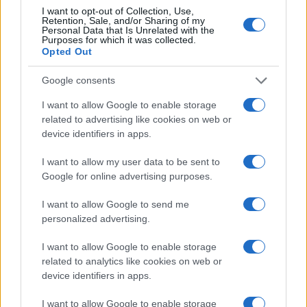
από 18.990 ευρώ
18η συνεχόμενη χρονιά για
I want to opt-out of Collection, Use,
Retention, Sale, and/or Sharing of my
τον ΟΤΕ στη διεθνή σειρά
Personal Data that Is Unrelated with the
δεικτών FTSE4Good
Purposes for which it was collected.
Opted Out
Google consents
I want to allow Google to enable storage
related to advertising like cookies on web or
Alpha Bank: Για πρώτη φορά το Αρχαίο Θέατρο Επιδαύρου
άνοιξε τις πύλες του σε όλους
device identifiers in apps.
I want to allow my user data to be sent to
Google for online advertising purposes.
I want to allow Google to send me
personalized advertising.
ESG Report 2025: Πώς η ΑΒ Βασιλόπουλος μετατρέπει τη
βιωσιμότητα σε καθημερινή πράξη
I want to allow Google to enable storage
related to analytics like cookies on web or
device identifiers in apps.
ΕΤΙΚΕΤΕΣ
ACEA
LCV
Ευρώπη
I want to allow Google to enable storage