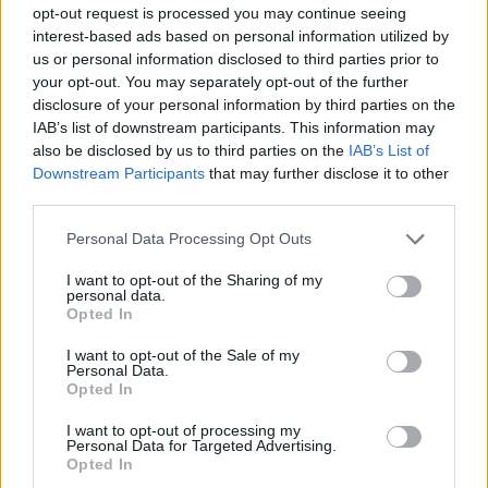
opt-out request is processed you may continue seeing
interest-based ads based on personal information utilized by
us or personal information disclosed to third parties prior to
your opt-out. You may separately opt-out of the further
disclosure of your personal information by third parties on the
HELLENiQ ENERGY: Κέρδη
IAB’s list of downstream participants. This information may
393 εκατ. ευρώ στο α'
also be disclosed by us to third parties on the
IAB’s List of
ΣΤΑΣΥ: 29,4 χλμ. νέων
εξάμηνο – Στα 734 εκατ.
σιδηροτροχιών στο Μετρό
Downstream Participants
that may further disclose it to other
ευρώ τα EBITDA
της Αθήνας - Στο τελικό
third parties.
στάδιο το μεγαλύτερο έργο
αναβάθμισης
Please note that this website/app uses one or more Google
Personal Data Processing Opt Outs
services and may gather and store information including but
not limited to your visit or usage behaviour. You may click to
I want to opt-out of the Sharing of my
personal data.
grant or deny consent to Google and its third-party tags to
Opted In
use your data for below specified purposes in below Google
Η Chery επενδύει 75 εκατ. δολάρια στην KG Mobility
consent section.
I want to opt-out of the Sale of my
Personal Data.
Opted In
I want to opt-out of processing my
Personal Data for Targeted Advertising.
Opted In
Το FIAT 500 Hybrid τώρα