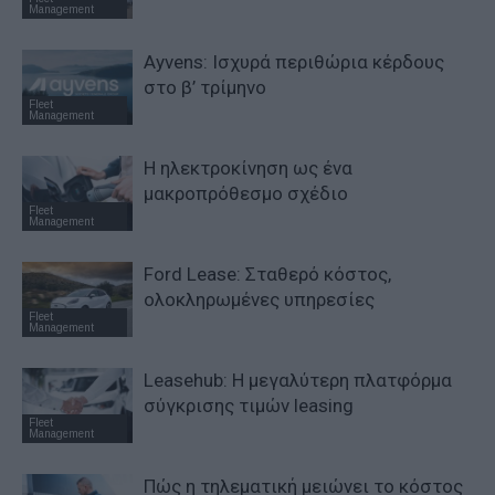
Management
Ayvens: Iσχυρά περιθώρια κέρδους
στο β’ τρίμηνο
Fleet
Management
Η ηλεκτροκίνηση ως ένα
μακροπρόθεσμο σχέδιο
Fleet
Management
Ford Lease: Σταθερό κόστος,
ολοκληρωμένες υπηρεσίες
Fleet
Management
Leasehub: Η μεγαλύτερη πλατφόρμα
σύγκρισης τιμών leasing
Fleet
Management
Πώς η τηλεματική μειώνει το κόστος