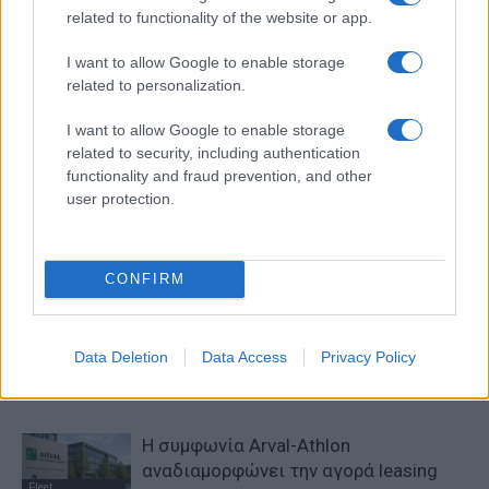
related to functionality of the website or app.
I want to allow Google to enable storage
related to personalization.
I want to allow Google to enable storage
related to security, including authentication
functionality and fraud prevention, and other
Προηγούμενο άρθρο
Επόμενο άρθρο
user protection.
VW Group Logistics – MAN:
Renault: Νέο ηλεκτρικό
Βιώσιμες μεταφορές
Twingo κάτω από 20.000 ευρώ
CONFIRM
ΠΑΡΟΜΟΙΑ ΑΡΘΡΑ
Data Deletion
Data Access
Privacy Policy
ΠΕΡΙΣΣΟΤΕΡΑ ΑΠΟ ΤΟΝ ΔΗΜΙΟΥΡΓΟ
Η συμφωνία Arval-Athlon
αναδιαμορφώνει την αγορά leasing
Fleet