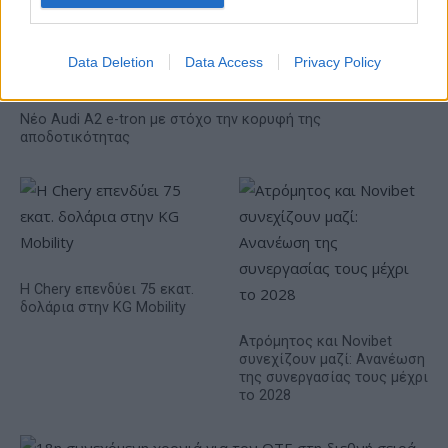
Data Deletion
Data Access
Privacy Policy
Νέο Audi A2 e-tron με στόχο την κορυφή της
αποδοτικότητας
Η Chery επενδύει 75 εκατ.
δολάρια στην KG Mobility
Ατρόμητος και Novibet
συνεχίζουν μαζί: Ανανέωση
της συνεργασίας τους μέχρι
το 2028