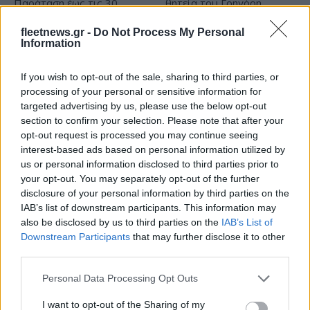
fleetnews.gr -
Do Not Process My Personal
Information
If you wish to opt-out of the sale, sharing to third parties, or
Εξοικονομώ – Επιχειρώ:
ΣΚΑΪ: Ολοκληρώθηκε η
processing of your personal or sensitive information for
Παράταση έως τις 30
θητεία του Γρηγόρη
targeted advertising by us, please use the below opt-out
Νοεμβρίου για
Δημητριάδη - Ο Γιάννης
section to confirm your selection. Please note that after your
περισσότερες από 400
Αλαφούζος επιστρέφει στη
opt-out request is processed you may continue seeing
επιχειρήσεις
θέση του CEO
interest-based ads based on personal information utilized by
us or personal information disclosed to third parties prior to
your opt-out. You may separately opt-out of the further
disclosure of your personal information by third parties on the
IAB’s list of downstream participants. This information may
also be disclosed by us to third parties on the
IAB’s List of
Downstream Participants
that may further disclose it to other
Media: Με ενίσχυση 8 εκατ. ευρώ σε 451 επιχειρήσεις
third parties.
ξεκίνησε το πρόγραμμα στήριξης- Κάλυψη εισφορών
ΕΔΟΕΑΠ
Please note that this website/app uses one or more Google
Personal Data Processing Opt Outs
services and may gather and store information including but
not limited to your visit or usage behaviour. You may click to
I want to opt-out of the Sharing of my