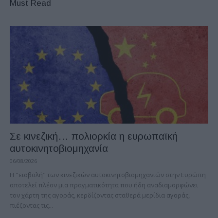
Must Read
Σε κινεζική… πολιορκία η ευρωπαϊκή
αυτοκινητοβιομηχανία
06/08/2026
Η "εισβολή" των κινεζικών αυτοκινητοβιομηχανιών στην Ευρώπη
αποτελεί πλέον μια πραγματικότητα που ήδη αναδιαμορφώνει
τον χάρτη της αγοράς, κερδίζοντας σταθερά μερίδια αγοράς,
πιέζοντας τις...