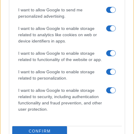
εξάδα των ξένων με την
Κασελάκης: «Το όραμα του
απόκτηση του Τζόρνταν
Αμαρουσίου με κέρδισε –
I want to allow Google to send me
ΜακΡέι
Να δικαιώσω τη διοίκηση
personalized advertising.
και τον προπονητή»
I want to allow Google to enable storage
related to analytics like cookies on web or
device identifiers in apps.
I want to allow Google to enable storage
Ταχύτερα και αυστηρότερα: Το νέο ψηφιακό καθεστώς της
related to functionality of the website or app.
ΑΑΔΕ για τα ανασφάλιστα οχήματα
I want to allow Google to enable storage
related to personalization.
I want to allow Google to enable storage
related to security, including authentication
functionality and fraud prevention, and other
user protection.
Από τον Ρήνο μέχρι τη
Τουρισμός για Όλους:
Μεσόγειο: Η κλιματική
Kατάθεση αιτήσεων
κρίση παραλύει την
ανεξάρτητα από το
CONFIRM
ευρωπαϊκή οικονομία
τελευταίο ψηφίο του ΑΦΜ