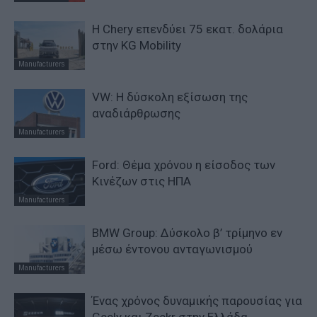
Η Chery επενδύει 75 εκατ. δολάρια
στην KG Mobility
Manufacturers
VW: Η δύσκολη εξίσωση της
αναδιάρθρωσης
Manufacturers
Ford: Θέμα χρόνου η είσοδος των
Κινέζων στις ΗΠΑ
Manufacturers
BMW Group: Δύσκολο β’ τρίμηνο εν
μέσω έντονου ανταγωνισμού
Manufacturers
Ένας χρόνος δυναμικής παρουσίας για
Geely και Zeekr στην Ελλάδα