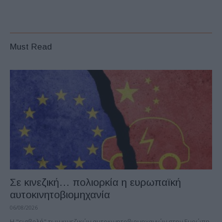
Must Read
Σε κινεζική… πολιορκία η ευρωπαϊκή
αυτοκινητοβιομηχανία
06/08/2026
Η "εισβολή" των κινεζικών αυτοκινητοβιομηχανιών στην Ευρώπη