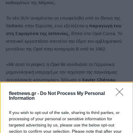
καθισμάτων της Μάρκας.
Το νέο SUV αναμένεται να επωφεληθεί από το δίκτυο της
Stellantis στην Ευρώπη, ενώ εξετάζεται η
παραγωγή του
στη Σαραγόσα της Ισπανίας,
δίπλα στο Opel Corsa. Το
ισπανικό εργοστάσιο αποτελεί την έδρα του εμβληματικού
μοντέλου της Opel στην κατηγορία B από το 1982.
«Με αυτό το project, η Opel θα συνδυάσει τη Γερμανική
μηχανολογική υπεροχή με την ταχύτητα της παγκόσμιας
τεχνολογικής καινοτομίας»,
δήλωσε ο
Xavier Chéreau
,
Πρόεδρος του Εποπτικού Συμβουλίου της Opel και Chief
fleetnews.gr -
Do Not Process My Personal
Human Resources & Sustainability Officer της Stellantis.
Information
«Αυτό το πνεύμα καινοτομίας καθορίζει το επόμενο κεφάλαιο
της παγκόσμιας συνεργασίας μας με τη Leapmotor και η Opel
If you wish to opt-out of the sale, sharing to third parties, or
αναλαμβάνει πρωτοποριακό ρόλο μέσα από αυτό το
processing of your personal or sensitive information for
targeted advertising by us, please use the below opt-out
project.»
section to confirm your selection. Please note that after your