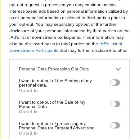
opt-out request is processed you may continue seeing
interest-based ads based on personal information utilized by
us or personal information disclosed to third parties prior to
your opt-out. You may separately opt-out of the further
disclosure of your personal information by third parties on the
IAB’s list of downstream participants. This information may
Live στις 15:30 για το Ευρωπαϊκό Παίδων, Ελλάδα-Ισπανία
also be disclosed by us to third parties on the
IAB’s List of
Downstream Participants
that may further disclose it to other
third parties.
Please note that this website/app uses one or more Google
Personal Data Processing Opt Outs
services and may gather and store information including but
not limited to your visit or usage behaviour. You may click to
I want to opt-out of the Sharing of my
personal data.
grant or deny consent to Google and its third-party tags to
Opted In
use your data for below specified purposes in below Google
Μοκόκα: «Θέλουμε να
Fourlis: Συμφωνία για την
consent section.
χτίσουμε κάτι μεγάλο με
πώληση συμμετοχής στο
I want to opt-out of the Sale of my
την ιδιοκτησία και τη
Sofia South Ring Mall έναντι
Personal Data.
Opted In
διοίκηση»
49,35 εκατ. ευρώ
I want to opt-out of processing my
Personal Data for Targeted Advertising.
Opted In