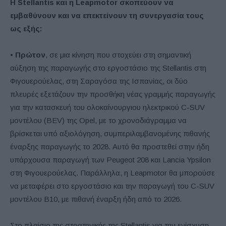
Η Stellantis και η Leapmotor σκοπεύουν να
εμβαθύνουν και να επεκτείνουν τη συνεργασία τους
ως εξής:
•
Πρώτον
, σε μια κίνηση που στοχεύει στη σημαντική
αύξηση της παραγωγής στο εργοστάσιο της Stellantis στη
Φιγουερούελας, στη Σαραγόσα της Ισπανίας, οι δύο
πλευρές εξετάζουν την προσθήκη νέας γραμμής παραγωγής
για την κατασκευή του ολοκαίνουργιου ηλεκτρικού C-SUV
μοντέλου (BEV) της Opel, με το χρονοδιάγραμμα να
βρίσκεται υπό αξιολόγηση, συμπεριλαμβανομένης πιθανής
έναρξης παραγωγής το 2028. Αυτό θα προστεθεί στην ήδη
υπάρχουσα παραγωγή των Peugeot 208 και Lancia Ypsilon
στη Φιγουερούελας. Παράλληλα, η Leapmotor θα μπορούσε
να μεταφέρει στο εργοστάσιο και την παραγωγή του C-SUV
μοντέλου B10, με πιθανή έναρξη ήδη από το 2026.
Στο πλαίσιο της στρατηγικής της Stellantis για την ενίσχυση