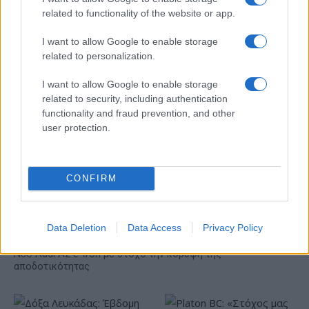
related to functionality of the website or app.
IAB Hellas: Νέα Διοικούσα Επιτροπή και νέο Διοικητικό
Συμβούλιο - Πρόεδρος ο Γαληνός Γιαγλής
I want to allow Google to enable storage
related to personalization.
I want to allow Google to enable storage
related to security, including authentication
functionality and fraud prevention, and other
user protection.
Η Toyota φέρνει νέα γενιά
Σε κινεζική… πολιορκία η
μπαταριών για τα υβριδικά
ευρωπαϊκή
της
αυτοκινητοβιομηχανία
CONFIRM
Data Deletion
Data Access
Privacy Policy
Νέο Audi A2 e-tron με στόχο την κορυφή της
αποδοτικότητας