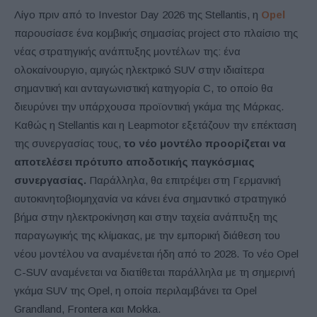
Λίγο πριν από το Investor Day 2026 της Stellantis, η
Opel
παρουσίασε ένα κομβικής σημασίας project στο πλαίσιο της
νέας στρατηγικής ανάπτυξης μοντέλων της: ένα
ολοκαίνουργιο, αμιγώς ηλεκτρικό SUV στην ιδιαίτερα
σημαντική και ανταγωνιστική κατηγορία C, το οποίο θα
διευρύνει την υπάρχουσα προϊοντική γκάμα της Μάρκας.
Καθώς η Stellantis και η Leapmotor εξετάζουν την επέκταση
της συνεργασίας τους,
το νέο μοντέλο προορίζεται να
αποτελέσει πρότυπο αποδοτικής παγκόσμιας
συνεργασίας.
Παράλληλα, θα επιτρέψει στη Γερμανική
αυτοκινητοβιομηχανία να κάνει ένα σημαντικό στρατηγικό
βήμα στην ηλεκτροκίνηση και στην ταχεία ανάπτυξη της
παραγωγικής της κλίμακας, με την εμπορική διάθεση του
νέου μοντέλου να αναμένεται ήδη από το 2028. Το νέο Opel
C-SUV αναμένεται να διατίθεται παράλληλα με τη σημερινή
γκάμα SUV της Opel, η οποία περιλαμβάνει τα Opel
Grandland, Frontera και Mokka.