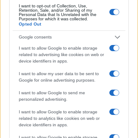
I want to opt-out of Collection, Use,
Retention, Sale, and/or Sharing of my
Β.Σ. Καρούλιας: Τζίρος 98,7 εκατ. ευρώ και αύξηση κερδών
Personal Data that Is Unrelated with the
57% - Τα νέα στοιχήματα σε low & non alcohol
Purposes for which it was collected.
Opted Out
Google consents
I want to allow Google to enable storage
related to advertising like cookies on web or
device identifiers in apps.
I want to allow my user data to be sent to
Google for online advertising purposes.
Χρηματοδότηση 8 εκατ.
ευρώ σε 843 μέσα
Media: Με ενίσχυση 8 εκατ.
ενημέρωσης- Ξεκίνησε το
I want to allow Google to send me
ευρώ σε 451 επιχειρήσεις
πενταετές πρόγραμμα
personalized advertising.
ξεκίνησε το πρόγραμμα
ενίσχυσης του Τύπου
στήριξης- Κάλυψη
εισφορών ΕΔΟΕΑΠ
I want to allow Google to enable storage
related to analytics like cookies on web or
device identifiers in apps.
I want to allow Google to enable storage