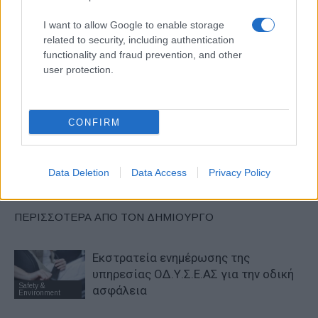
I want to allow Google to enable storage
related to security, including authentication
functionality and fraud prevention, and other
user protection.
Προηγούμενο άρθρο
Επόμενο άρθρο
CUPRA Terramar – Euro NCAP:
Hyundai INSTEROID: Με
CONFIRM
5 αστέρια στην ασφάλεια
gaming επιρροές
Data Deletion
Data Access
Privacy Policy
ΠΑΡΟΜΟΙΑ ΑΡΘΡΑ
ΠΕΡΙΣΣΟΤΕΡΑ ΑΠΟ ΤΟΝ ΔΗΜΙΟΥΡΓΟ
Εκστρατεία ενημέρωσης της
υπηρεσίας ΟΔ.Υ.Σ.Ε.ΑΣ για την οδική
Safety &
ασφάλεια
Environment