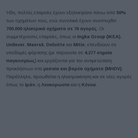
Ήδη, πολλές εταιρείες έχουν εξηλεκτρίσει πάνω από
50%
των οχημάτων τους, ενώ συνολικά έχουν αναπτυχθεί
700.000 ηλεκτρικά οχήματα σε 76 αγορές
. Οι
συμμετέχουσες εταιρείες, όπως οι
Ingka Group (IKEA)
,
Unilever
,
Maersk
,
Deloitte
και
Mitie
, επενδύουν σε
υποδομές φόρτισης (με παρουσία σε
4.277 σημεία
παγκοσμίως
) και εργάζονται για την αντιμετώπιση
προκλήσεων στα
μεσαία και βαρέα οχήματα (MHDV)
.
Παράλληλα, προωθείται η ηλεκτροκίνηση και σε νέες αγορές
όπως το
Ιράν
, η
Λευκορωσία
και η
Κένυα
.