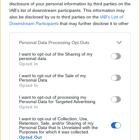
disclosure of your personal information by third parties on the
ΥΠΕΘΟΟ: Νέες επενδύσεις
1 δισ. ευρώ ως το 2028 για
IAB’s list of downstream participants. This information may
την Ενέργεια
also be disclosed by us to third parties on the
IAB’s List of
Viohalco: Αυξημένος κατά
Downstream Participants
that may further disclose it to other
14% ο τζίρος στο α'
third parties.
εξάμηνο, στα 4,3 δισ. ευρώ
– Στα 446 εκατ. ευρώ τα
Please note that this website/app uses one or more Google
Personal Data Processing Opt Outs
EBITDA
services and may gather and store information including but
not limited to your visit or usage behaviour. You may click to
I want to opt-out of the Sharing of my
personal data.
grant or deny consent to Google and its third-party tags to
Opted In
use your data for below specified purposes in below Google
consent section.
I want to opt-out of the Sale of my
Personal Data.
Η συμφωνία Arval-Athlon αναδιαμορφώνει την αγορά leasing
Opted In
I want to opt-out of processing my
Personal Data for Targeted Advertising.
Opted In
I want to opt-out of Collection, Use,
VW: Η δύσκολη εξίσωση
Retention, Sale, and/or Sharing of my
Personal Data that Is Unrelated with the
της αναδιάρθρωσης
18η συνεχόμενη χρονιά για
Purposes for which it was collected.
τον ΟΤΕ στη διεθνή σειρά
Opted Out