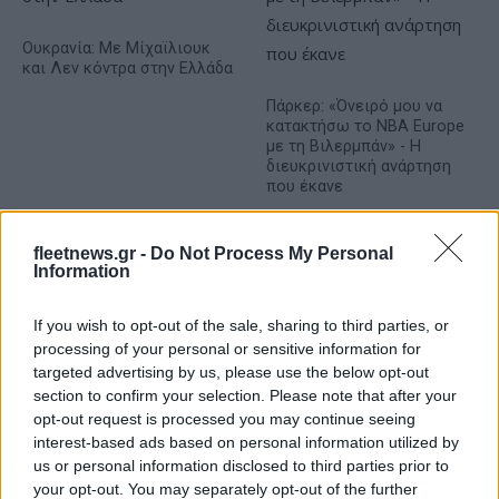
Ουκρανία: Με Μίχαϊλιουκ
και Λεν κόντρα στην Ελλάδα
Πάρκερ: «Όνειρό μου να
κατακτήσω το ΝΒΑ Europe
με τη Βιλερμπάν» - Η
διευκρινιστική ανάρτηση
που έκανε
fleetnews.gr -
Do Not Process My Personal
Information
If you wish to opt-out of the sale, sharing to third parties, or
HELLENiQ ENERGY: Κέρδη 393 εκατ. ευρώ στο α' εξάμηνο –
Στα 734 εκατ. ευρώ τα EBITDA
processing of your personal or sensitive information for
targeted advertising by us, please use the below opt-out
section to confirm your selection. Please note that after your
opt-out request is processed you may continue seeing
interest-based ads based on personal information utilized by
us or personal information disclosed to third parties prior to
your opt-out. You may separately opt-out of the further