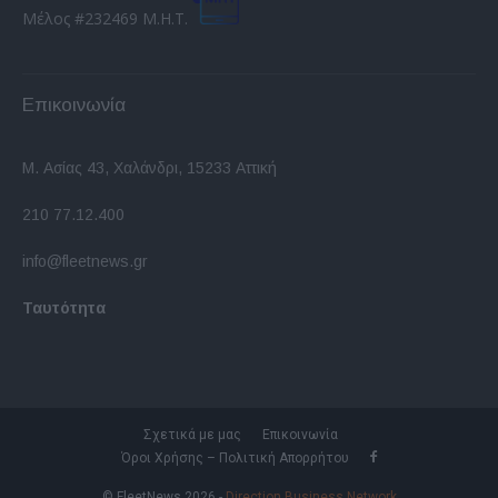
Μέλος #232469 Μ.Η.Τ.
Επικοινωνία
Μ. Ασίας 43, Χαλάνδρι, 15233 Αττική
210 77.12.400
info@fleetnews.gr
Ταυτότητα
Σχετικά με μας
Επικοινωνία
Όροι Χρήσης – Πολιτική Απορρήτου
© FleetNews 2026 -
Direction Business Network