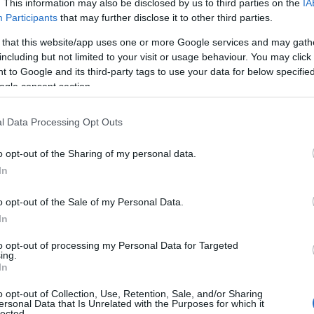
. This information may also be disclosed by us to third parties on the
IA
Participants
that may further disclose it to other third parties.
 that this website/app uses one or more Google services and may gath
including but not limited to your visit or usage behaviour. You may click 
 to Google and its third-party tags to use your data for below specifi
ogle consent section.
l Data Processing Opt Outs
o opt-out of the Sharing of my personal data.
In
o opt-out of the Sale of my Personal Data.
In
to opt-out of processing my Personal Data for Targeted
ing.
In
o opt-out of Collection, Use, Retention, Sale, and/or Sharing
ersonal Data that Is Unrelated with the Purposes for which it
lected.