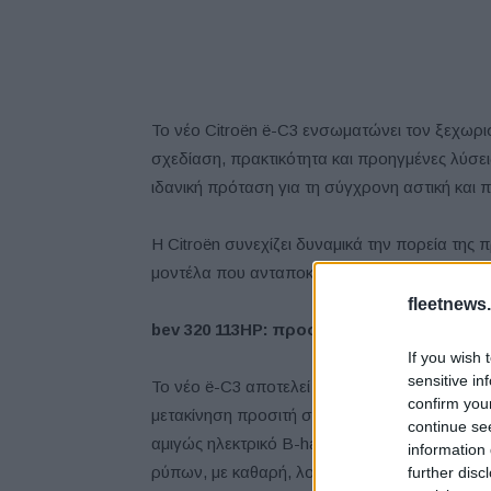
Το νέο Citroën ë-C3 ενσωματώνει τον ξεχωρ
σχεδίαση, πρακτικότητα και προηγμένες λύσε
ιδανική πρόταση για τη σύγχρονη αστική και π
Η Citroën συνεχίζει δυναμικά την πορεία της
μοντέλα που ανταποκρίνονται στις ανάγκες τ
fleetnews.
bev
320 113
HP
: προσιτη ΗΛΕΚΤΡΟΚΙΝΗΣΗ
If you wish 
sensitive in
Το νέο ё-C3 αποτελεί το πρώτο μοντέλο της C
confirm you
μετακίνηση προσιτή σε όλους, καθώς αποτελε
continue se
αμιγώς ηλεκτρικό B-hatchback για πελάτες π
information 
ρύπων, με καθαρή, λογική, και σε προσιτή τιμή,
further disc