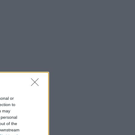
sonal or
ection to
ou may
 personal
out of the
 downstream