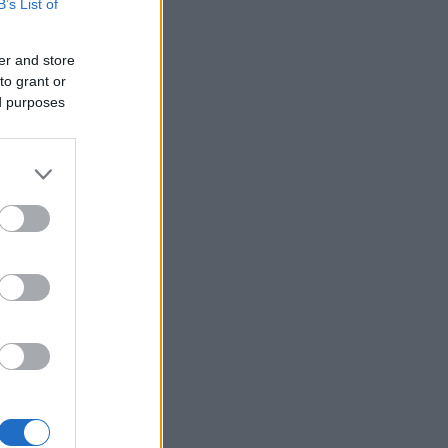
B’s List of
er and store
to grant or
ed purposes