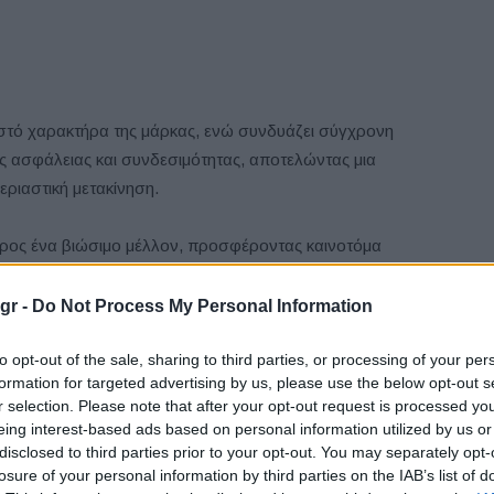
ιστό χαρακτήρα της μάρκας, ενώ συνδυάζει σύγχρονη
ις ασφάλειας και συνδεσιμότητας, αποτελώντας μια
εριαστική μετακίνηση.
 προς ένα βιώσιμο μέλλον, προσφέροντας καινοτόμα
ου σήμερα.
gr -
Do Not Process My Personal Information
to opt-out of the sale, sharing to third parties, or processing of your per
formation for targeted advertising by us, please use the below opt-out s
itroen το οποίο καθιστά την πλήρως ηλεκτρική
r selection. Please note that after your opt-out request is processed y
ί το πρώτο ευρωπαϊκής σχεδίασης και κατασκευής,
eing interest-based ads based on personal information utilized by us or
ου επιζητούν τα πλεονεκτήματα των μηδενικών εκπομπών
disclosed to third parties prior to your opt-out. You may separately opt-
 κινητικότητα.
losure of your personal information by third parties on the IAB’s list of