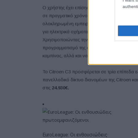
authenti
Ο χρήστης έχει επίσης τη δυνατότητα να προγ
σε πραγματικό χρόνο, την κατάσταση φόρτισης
ολοκληρωμένη εμπειρία πλοήγησης χάρη στ
για ηλεκτρικά οχήματα Citroën, ως μέρος των
Χρησιμοποιώντας την εφαρμογή
MyCitroën,
προγραμματισμό της φόρτισης, καθώς και να
καμπίνας, αλλά και να ελέγξει το επίπεδο της
Το Citroen C3 προσφέρεται σε τρία επίπεδα 
πανελλαδικό δίκτυο διανομέων της Citroen και
στις
24.930€.
EuroLeague: Οι ενθουσιώδεις