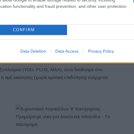
cation functionality and fraud prevention, and other user protection.
ραμματίζει τις διαδρομές του, αλλά και να παρακολουθεί
 και το επίπεδο της μπαταρίας, και να απολαμβάνει μια
η νέα εφαρμογή
e-ROUTES.
Αυτό έχει σχεδιαστεί ειδικά
CONFIRM
 δικτυωμένων υπηρεσιών «Connect Plus» της εταιρείας.
ο οδηγός του ë-C3 μπορεί επίσης να διαχειρίζεται τον
 προγραμματίσει την θερμοκρασία ψύξης-θέρμανσης της
Data Deletion
Data Access
Privacy Policy
 μπαταρίας καθώς και τη θέση στάθμευσής του.
εξοπλισμού (YOU, PLUS, MAX), είναι διαθέσιμο στο
 η τιμή εκκίνησης (χωρίς κρατική επιδότηση) ανέρχεται