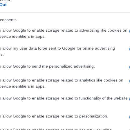
νομική και σχεδιασμένη αποκλειστικά για ηλεκτρικά (BEV),
Out
 LFP (Lithium Ferro Phosphate) για να προσφέρει έως
βάσει WLTP, ενώ η δυνατότητα ταχείας φόρτισης με
consents
αφόρτιση από το 20 έως το 80% της χωρητικότητας σε
o allow Google to enable storage related to advertising like cookies on
evice identifiers in apps.
εύμα (AC), από 20% έως 80%, διαρκεί περίπου 4 ώρες
o allow my user data to be sent to Google for online advertising
ιατίθεται φορτιστής ισχύος 11 kW. Η πρόσβαση τόσο στις
s.
ις φόρτισης
εναλλασσόμενου ρεύματος, είναι εύκολη
to allow Google to send me personalized advertising.
ται στο στάνταρ εξοπλισμό, και είναι ιδανικό για
allbox, καθώς και σε δημόσιους σταθμούς φόρτισης. Το
o allow Google to enable storage related to analytics like cookies on
κή παροχή 7,4kW είτε με τριφασικό wallbox 11kW.
evice identifiers in apps.
o allow Google to enable storage related to functionality of the website
ρως αυτόματο κιβώτιο ταχυτήτων
που επιταχύνει το
ευτερόλεπτα και την τελική ταχύτητα των 135km/h, το νέο
, για την καθημερινή οδήγηση και την κυκλοφορία,
o allow Google to enable storage related to personalization.
οντα.
o allow Google to enable storage related to security, including