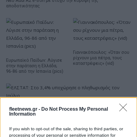
Νέο Audi A2 e-tron με στόχο την κορυφή της
αποδοτικότητας
Γιαννακόπουλος: «Όταν σου
ρίχνουν μια πέτρα, τους
Ευρωπαϊκό Παίδων: Λύγισε
καταστρέφεις» (vid)
στην παράταση η Ελλάδα,
96-86 από την Ισπανία (pics)
fleetnews.gr -
Do Not Process My Personal
ΕΛΣΤΑΤ: Στο 3,4% υποχώρησε ο πληθωρισμός τον Ιούλιο
Information
If you wish to opt-out of the sale, sharing to third parties, or
processing of your personal or sensitive information for