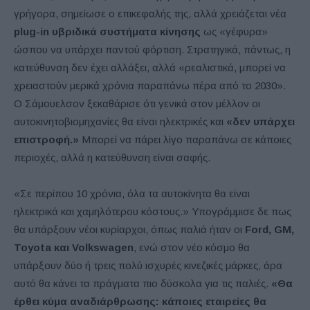
γρήγορα, σημείωσε ο επικεφαλής της, αλλά χρειάζεται νέα
plug-in υβριδικά συστήματα κίνησης
ως «γέφυρα»
ώσπου να υπάρχει παντού φόρτιση. Στρατηγικά, πάντως, η
κατεύθυνση δεν έχει αλλάξει, αλλά «ρεαλιστικά, μπορεί να
χρειαστούν μερικά χρόνια παραπάνω πέρα από το 2030».
Ο Σάμουελσον ξεκαθάρισε ότι γενικά στον μέλλον οι
αυτοκινητοβιομηχανίες θα είναι ηλεκτρικές και
«δεν υπάρχει
επιστροφή.»
Μπορεί να πάρει λίγο παραπάνω σε κάποιες
περιοχές, αλλά η κατεύθυνση είναι σαφής.
«Σε περίπου 10 χρόνια, όλα τα αυτοκίνητα θα είναι
ηλεκτρικά και χαμηλότερου κόστους.» Υπογράμμισε δε πως
θα υπάρξουν νέοι κυρίαρχοι, όπως παλιά ήταν οι
Ford, GM,
Toyota και Volkswagen
, ενώ στον νέο κόσμο θα
υπάρξουν δύο ή τρεις πολύ ισχυρές κινεζικές μάρκες, άρα
αυτό θα κάνει τα πράγματα πιο δύσκολα για τις παλιές.
«Θα
έρθει κύμα αναδιάρθρωσης: κάποιες εταιρείες θα