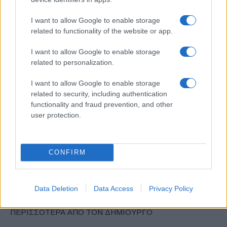
I want to allow Google to enable storage
ΕΤΙΚΕΤΕΣ
Volvo Cars
Χάκαν Σάμουελσον
related to functionality of the website or app.
I want to allow Google to enable storage
related to personalization.
I want to allow Google to enable storage
related to security, including authentication
functionality and fraud prevention, and other
Προηγούμενο άρθρο
Επόμενο άρθρο
user protection.
Η ZEEKR στην Ελλάδα: Τα
Daimler Buses: Υποδομή
μοντέλα και οι τιμές
φόρτισης στη Στουτγάρδη
(εικόνες)
CONFIRM
Data Deletion
Data Access
Privacy Policy
ΠΑΡΟΜΟΙΑ ΑΡΘΡΑ
ΠΕΡΙΣΣΟΤΕΡΑ ΑΠΟ ΤΟΝ ΔΗΜΙΟΥΡΓΟ