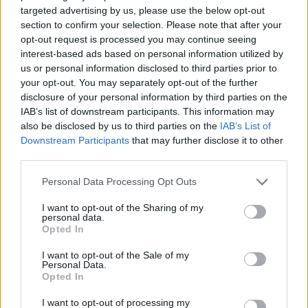
targeted advertising by us, please use the below opt-out
section to confirm your selection. Please note that after your
opt-out request is processed you may continue seeing
interest-based ads based on personal information utilized by
Metlen: Ρεκόρ EBITDA στο
us or personal information disclosed to third parties prior to
α' εξάμηνο, στα 550 εκατ.
Χρηματοδότηση 8 εκατ.
your opt-out. You may separately opt-out of the further
ευρώ – Καθαρά κέρδη 313
ευρώ σε 843 μέσα
disclosure of your personal information by third parties on the
εκατ. ευρώ
ενημέρωσης- Ξεκίνησε το
IAB’s list of downstream participants. This information may
πενταετές πρόγραμμα
also be disclosed by us to third parties on the
IAB’s List of
ενίσχυσης του Τύπου
Downstream Participants
that may further disclose it to other
third parties.
Please note that this website/app uses one or more Google
Personal Data Processing Opt Outs
services and may gather and store information including but
Η Chery επενδύει 75 εκατ. δολάρια στην KG Mobility
not limited to your visit or usage behaviour. You may click to
I want to opt-out of the Sharing of my
personal data.
grant or deny consent to Google and its third-party tags to
Opted In
use your data for below specified purposes in below Google
consent section.
I want to opt-out of the Sale of my
Personal Data.
Opted In
Το FIAT 500 Hybrid τώρα
από 18.990 ευρώ
I want to opt-out of processing my