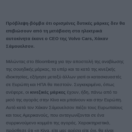
Πρόβλεψη-βόμβα ότι ορισμένες δυτικές μάρκες δεν θα
επιβιώσουν από τη μετάβαση στα ηλεκτρικά
αυτοκίνητα έκανε ο CEO της Volvo Cars, Χάκαν
Σάμουελσον.
Μιλώντας στο Bloomberg για την αποστολή της αναβίωσης
της σουηδικής μάρκας, τα υπέρ και τα κατά της κινεζικής
ιδιοκτησίας, εξήγησε μεταξύ άλλων γιατί οι κατασκευαστές
σε Ευρώπη και ΗΠΑ θα πιεστούν. Συγκεκριμένα, όπως
ανέφερε, οι
κινεζικές μάρκες
έχουν, ήδη, πάνω από το
μισό της αγοράς στην Κίνα και μπαίνουν και στην Ευρώπη.
Αυτό κατά τον Χάκαν Σάμουελσον πιέζει τους Ευρωπαίους
και τους Αμερικανούς, που ανταγωνίζονται σε ένα
συρρικνούμενο κομμάτι της αγοράς. Χαρακτηριστικά,
πρόσθεσε ότι «η Κίνα, είτε μας αρέσει είτε όχι, θα είναι