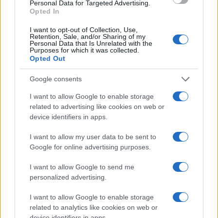
Personal Data for Targeted Advertising.
Opted In
Ατρόμητος και Novibet
I want to opt-out of Collection, Use,
συνεχίζουν μαζί: Ανανέωση
Retention, Sale, and/or Sharing of my
της συνεργασίας τους μέχρι
Personal Data that Is Unrelated with the
το 2028
Purposes for which it was collected.
Opted Out
Google consents
I want to allow Google to enable storage
related to advertising like cookies on web or
18η συνεχόμενη χρονιά για τον ΟΤΕ στη διεθνή σειρά
device identifiers in apps.
δεικτών FTSE4Good
I want to allow my user data to be sent to
Google for online advertising purposes.
I want to allow Google to send me
personalized advertising.
Alpha Bank: Για πρώτη φορά το Αρχαίο Θέατρο Επιδαύρου
άνοιξε τις πύλες του σε όλους
I want to allow Google to enable storage
related to analytics like cookies on web or
device identifiers in apps.