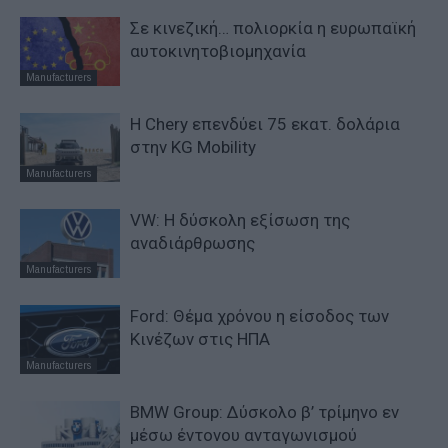
Σε κινεζική… πολιορκία η ευρωπαϊκή
αυτοκινητοβιομηχανία
Manufacturers
Η Chery επενδύει 75 εκατ. δολάρια
στην KG Mobility
Manufacturers
VW: Η δύσκολη εξίσωση της
αναδιάρθρωσης
Manufacturers
Ford: Θέμα χρόνου η είσοδος των
Κινέζων στις ΗΠΑ
Manufacturers
BMW Group: Δύσκολο β’ τρίμηνο εν
μέσω έντονου ανταγωνισμού