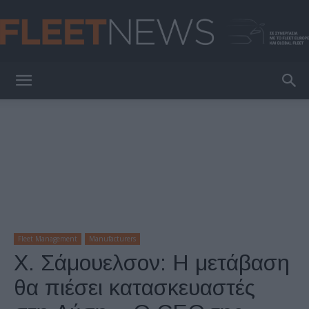
FleetNews
Fleet Management
Manufacturers
Χ. Σάμουελσον: Η μετάβαση
θα πιέσει κατασκευαστές