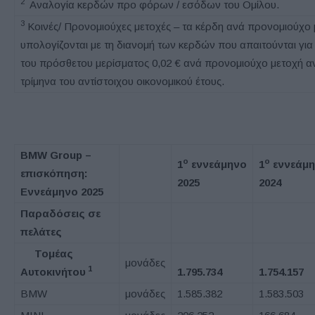
2
Αναλογία κερδών προ φόρων / εσόδων του Ομίλου.
3
Κοινές/ Προνομιούχες μετοχές – τα κέρδη ανά προνομιούχο 
υπολογίζονται με τη διανομή των κερδών που απαιτούνται για
του πρόσθετου μερίσματος 0,02 € ανά προνομιούχο μετοχή α
τρίμηνα του αντίστοιχου οικονομικού έτους.
BMW
Group
–
ο
ο
1
εννεάμηνο
1
εννεάμ
επισκόπηση:
2025
2024
Εννεάμηνο 2025
Παραδόσεις σε
πελάτες
Τομέας
μονάδες
1
Αυτοκινήτου
1.795.734
1.754.157
BMW
μονάδες
1.585.382
1.583.503