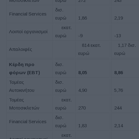
Μοτοσικλετών
ευρώ
272
243
δισ.
Financial Services
ευρώ
1,86
2,19
εκατ.
Λοιποί οργανισμοί
ευρώ
-9
-13
814 εκατ.
1,17 δισ.
Απαλοιφές
ευρώ
ευρώ
Κέρδη προ
δισ.
φόρων (EBT)
ευρώ
8,05
8,86
Τομέας
δισ.
Αυτοκινήτου
ευρώ
4,90
5,76
Τομέας
εκατ.
Μοτοσικλετών
ευρώ
270
244
δισ.
Financial Services
ευρώ
1,83
2,14
εκατ.