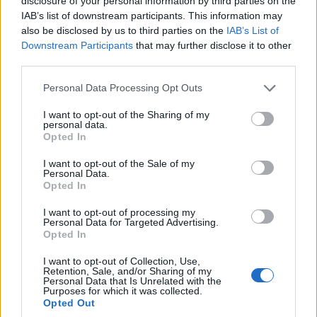
ελεύθερες ταμειακές ροές ανήλθαν σε
343 εκατ.
disclosure of your personal information by third parties on the
IAB’s list of downstream participants. This information may
ευρώ
(2024: -191 εκατ. ευρώ, 3ο τρίμηνο 2024: -2,48 δισ.
also be disclosed by us to third parties on the
IAB’s List of
ευρώ). Για το σύνολο του έτους, οι ελεύθερες ταμειακές ροές
Downstream Participants
that may further disclose it to other
του τομέα αναμένεται πλέον να ξεπεράσουν τα
2,5 δισ.
third parties.
ευρώ
(προηγουμένως: >5 δισ. ευρώ).
Please note that this website/app uses one or more Google
Personal Data Processing Opt Outs
services and may gather and store information including but
Το BMW Group υλοποιεί το
πρόγραμμα επαναγοράς
not limited to your visit or usage behaviour. You may click to
I want to opt-out of the Sharing of my
personal data.
μετοχών
με συνέπεια και σταθερότητα. Μετά την ανανέωση
grant or deny consent to Google and its third-party tags to
Opted In
use your data for below specified purposes in below Google
της εξουσιοδότησης από την Ετήσια Γενική Συνέλευση στις
consent section.
I want to opt-out of the Sale of my
14 Μαΐου 2025, το Διοικητικό Συμβούλιο ενέκρινε το τρίτο
Personal Data.
πρόγραμμα επαναγοράς μετοχών, συνολικού όγκου έως 2
Opted In
δισ. ευρώ, το οποίο θα ολοκληρωθεί το αργότερο έως τις 30
I want to opt-out of processing my
Απριλίου 2027. Η απόκτηση της πρώτης παρτίδας, ύψους
Personal Data for Targeted Advertising.
Opted In
750 εκατ. ευρώ, ξεκίνησε τον Μάιο του 2025 και αναμένεται
να ολοκληρωθεί το αργότερο έως τις 8 Δεκεμβρίου 2025.
I want to opt-out of Collection, Use,
Retention, Sale, and/or Sharing of my
Personal Data that Is Unrelated with the
Purposes for which it was collected.
Στις 30 Σεπτεμβρίου 2025, η BMW AG κατείχε περισσότερες
Opted Out
από 6,2 εκατομμύρια ίδιες μετοχές από το τρίτο πρόγραμμα