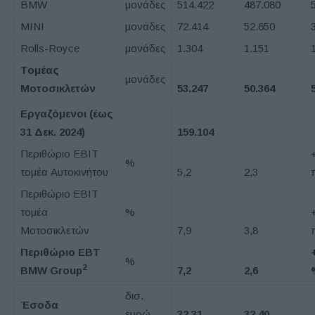
BMW
μονάδες
514.422
487.080
MINI
μονάδες
72.414
52.650
Rolls-Royce
μονάδες
1.304
1.151
Τομέας
μονάδες
Μοτοσικλετών
53.247
50.364
Εργαζόμενοι
(έως
31 Δεκ. 2024)
159.104
Περιθώριο EBIT
%
τομέα Αυτοκινήτου
5,2
2,3
Περιθώριο EBIT
τομέα
%
Μοτοσικλετών
7,9
3,8
Περιθώριο
EBT
%
2
BMW Group
7,2
2,6
δισ.
Έσοδα
ευρώ
32,31
32,40