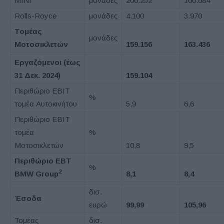
MINI
μονάδες
206.252
166.684
Rolls-Royce
μονάδες
4.100
3.970
Τομέας
μονάδες
Μοτοσικλετών
159.156
163.436
Εργαζόμενοι
(έως
31 Δεκ. 2024)
159.104
Περιθώριο EBIT
%
τομέα Αυτοκινήτου
5,9
6,6
Περιθώριο EBIT
τομέα
%
Μοτοσικλετών
10,8
9,5
Περιθώριο
EBT
%
2
BMW Group
8,1
8,4
δισ.
Έσοδα
ευρώ
99,99
105,96
Τομέας
δισ.