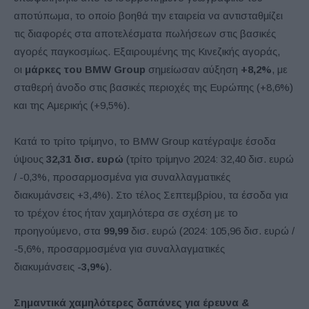
αποτύπωμα, το οποίο βοηθά την εταιρεία να αντισταθμίζει
τις διαφορές στα αποτελέσματα πωλήσεων στις βασικές
αγορές παγκοσμίως. Εξαιρουμένης της Κινεζικής αγοράς,
οι
μάρκες του BMW Group
σημείωσαν αύξηση
+8,2%
, με
σταθερή άνοδο στις βασικές περιοχές της Ευρώπης (+8,6%)
και της Αμερικής (+9,5%).
Κατά το τρίτο τρίμηνο, το BMW Group κατέγραψε έσοδα
ύψους
32,31 δισ. ευρώ
(τρίτο τρίμηνο 2024: 32,40 δισ. ευρώ
/ -0,3%, προσαρμοσμένα για συναλλαγματικές
διακυμάνσεις +3,4%). Στο τέλος Σεπτεμβρίου, τα έσοδα για
το τρέχον έτος ήταν χαμηλότερα σε σχέση με το
προηγούμενο, στα
99,99
δισ. ευρώ (2024: 105,96 δισ. ευρώ /
-5,6%, προσαρμοσμένα για συναλλαγματικές
διακυμάνσεις
-3,9%
).
Σημαντικά χαμηλότερες δαπάνες για έρευνα &