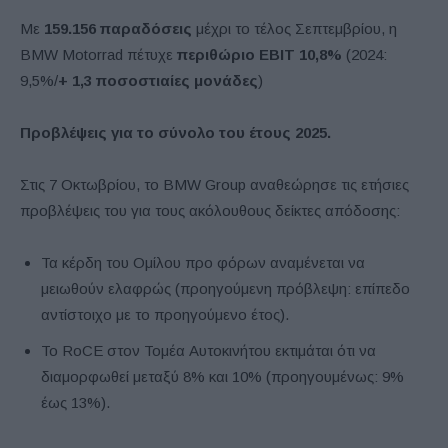
Με
159.156 παραδόσεις
μέχρι το τέλος Σεπτεμβρίου, η
BMW Motorrad πέτυχε
περιθώριο EBIT 10,8%
(2024:
9,5%/
+
1,3 ποσοστιαίες μονάδες
)
Προβλέψεις για το σύνολο του έτους 2025.
Στις 7 Οκτωβρίου, το BMW Group αναθεώρησε τις ετήσιες
προβλέψεις του για τους ακόλουθους δείκτες απόδοσης:
Τα κέρδη του Ομίλου προ φόρων αναμένεται να
μειωθούν ελαφρώς (προηγούμενη πρόβλεψη: επίπεδο
αντίστοιχο με το προηγούμενο έτος).
Το RoCE στον Τομέα Αυτοκινήτου εκτιμάται ότι να
διαμορφωθεί μεταξύ 8% και 10% (προηγουμένως: 9%
έως 13%).