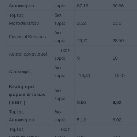
Αυτοκινήτου
ευρώ
87,16
90,86
Τομέας
δισ.
Μοτοσικλετών
ευρώ
2,52
2,56
δισ.
Financial Services
ευρώ
29,71
28,59
εκατ.
Λοιποί οργανισμοί
ευρώ
9
10
δισ.
Απαλοιφές
ευρώ
-19,40
-16,07
Κέρδη προ
δισ.
φόρων & τόκων
ευρώ
(
EBIT
)
8,06
9,62
Τομέας
δισ.
Αυτοκινήτου
ευρώ
5,12
6,02
Τομέας
εκατ.