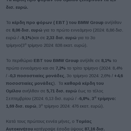
δισ. ευρώ.
Τα
κέρδη προ φόρων (
EBT
) του
BMW
Group
ανήλθαν
σε
8,06 δισ. ευρώ
για το πρώτο εννεάμηνο (2024: 8,86 δισ.
ευρώ /
-9,1%
)και σε
2,33 δισ. ευρώ
για το 3ο
ο
τρίμηνο(3
τρίμηνο 2024: 838 εκατ. ευρώ).
Το περιθώριο
EBT
του
BMW
Group
ανήλθε σε
8,1%
το
πρώτο εννεάμηνο και σε
7,2%
το τρίτο τρίμηνο (2024: 8,4%
/
-0,3 ποσοστιαίες μονάδες
, 3ο τρίμηνο 2024: 2,6% /
+4,6
ποσοστιαίες μονάδες
). Τα
καθαρά κέρδη του
Ομίλου
ανήλθαν σε
5,71 δισ. ευρώ
έως το τέλος
ο
Σεπτεμβρίου (2024: 6,13 δισ. ευρώ /
-6,8%
,
3
τρίμηνο:
ο
1,69 δισ. ευρώ
, 3
τρίμηνο 2024: 476 εκατ. ευρώ).
Κατά τους πρώτους εννέα μήνες, ο
Τομέας
Αυτοκινήτου
κατέγραψε έσοδα ύψους
87,16
δισ.