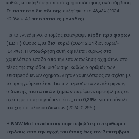
καθώς και υψηλότερο ποσό χρηματοδότησης ανά σύμβαση.
Το
ποσοστό
διείσδυσης
αυξήθηκε στο
46,4%
(2024:
42,3%/
+
4,1
ποσοστιαίες
μονάδες
).
Για το εννεάμηνο, ο τομέας κατέγραψε
κέρδη προ φόρων
(
EBT
)
ύψους
1,83 δισ. ευρώ
(2024: 2,14 δισ. ευρώ/
–
14,4%
). Η υποχώρηση αυτή οφείλεται κυρίως στα
χαμηλότερα έσοδα από την επαναπώληση οχημάτων στο
τέλος της περιόδου μίσθωσης, καθώς ο αριθμός των
επιστρεφόμενων οχημάτων ήταν χαμηλότερος σε σχέση με
το προηγούμενο έτος. Για την περίοδο των εννέα μηνών,
ο
δείκτης πιστωτικών ζημιών
παρέμεινε αμετάβλητος σε
σχέση με το προηγούμενο έτος, στο
0,26%
, για το σύνολο
του χαρτοφυλακίου δανείων (2024: 0,26%).
Η
BMW
Motorrad
καταγράφει υψηλότερο περιθώριο
κέρδους από την αρχή του έτους έως τον Σεπτέμβριο.