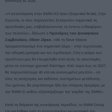
ανάπτυξη το 2026.
«Η ανταπόκριση στην BMW iX3 ήταν εξαιρετικά θετική: Στην
Ευρώπη, οι νέες παραγγελίες ξεπερνούν σημαντικά τις
προσδοκίες μας, επιβεβαιώνοντας το έντονο ενδιαφέρον
των πελατών», δήλωσε ο
Πρόεδρος του Διοικητικού
Συμβουλίου,
Oliver
Zipse.
«Με τη Neue Klasse
πραγματοποιούμε ένα σημαντικό άλμα – στην τεχνολογία,
την οδηγική εμπειρία και τον σχεδιασμό. Όλη η γκάμα των
προϊόντων μας θα επωφεληθεί από αυτές τις καινοτομίες
μέσα σε σύντομο χρονικό διάστημα: Από τώρα έως το 2027,
θα παρουσιάσουμε 40 νέα και ανανεωμένα μοντέλα – σε
όλες τις κατηγορίες και εκδόσεις συστημάτων μετάδοσης.
Του χρόνου, θα γιορτάσουμε ήδη την επόμενη πρεμιέρα, με
την BMW i3, καθώς εξηλεκτρίζουμε την ‘καρδιά’ της BMW».
Κατά τη διάρκεια της εννεάμηνης περιόδου, το BMW Group
επωφελήθηκε από το ισορροπημένο γεωγραφικό του