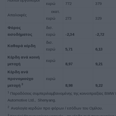
Λοιποί οργανισμοί
ευρώ
772
379
εκατ.
Απαλοιφές
ευρώ
273
329
Φόρος
δισ.
εισοδήματος
ευρώ
-2,34
-2,72
δισ.
Καθαρά κέρδη
ευρώ
5,71
6,13
Κέρδη ανά κοινή
ευρώ
μετοχή
8,97
9,21
Κέρδη ανά
προνομιούχο
ευρώ
3
μετοχή
8,98
9,22
1
Παραδόσεις συμπεριλαμβανομένης της κοινοπραξίας BMW Br
Automotive Ltd., Shenyang.
2
Αναλογία κερδών προ φόρων / εσόδων του Ομίλου.
3