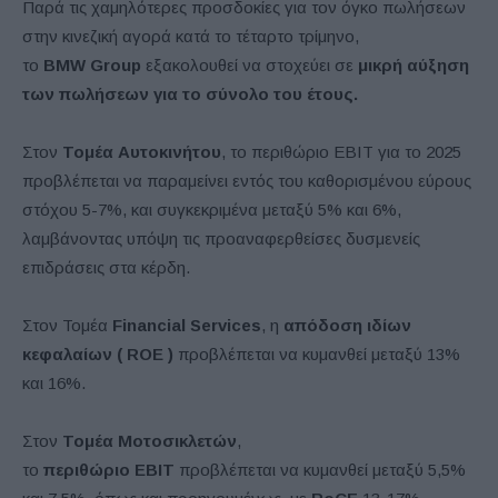
Παρά τις χαμηλότερες προσδοκίες για τον όγκο πωλήσεων
στην κινεζική αγορά κατά το τέταρτο τρίμηνο,
το
BMW
Group
εξακολουθεί να στοχεύει σε
μικρή αύξηση
των πωλήσεων για το σύνολο του έτους.
Στον
Τομέα Αυτοκινήτου
, το περιθώριο EBIT για το 2025
προβλέπεται να παραμείνει εντός του καθορισμένου εύρους
στόχου 5-7%, και συγκεκριμένα μεταξύ 5% και 6%,
λαμβάνοντας υπόψη τις προαναφερθείσες δυσμενείς
επιδράσεις στα κέρδη.
Στον Τομέα
Financial
Services
, η
απόδοση ιδίων
κεφαλαίων (
ROE
)
προβλέπεται να κυμανθεί μεταξύ 13%
και 16%.
Στον
Τομέα Μοτοσικλετών
,
το
περιθώριο
EBIT
προβλέπεται να κυμανθεί μεταξύ 5,5%