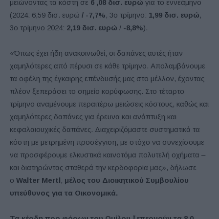
μειώνοντας τα κόστη σε
6
,08 δισ. ευρώ
για το εννεάμηνο
(2024: 6,59 δισ. ευρώ
/ -7,7%
, 3o τρίμηνο:
1,99 δισ. ευρώ
,
3o τρίμηνο 2024:
2,19 δισ. ευρώ
/
-8,8%
).
«Όπως έχει ήδη ανακοινωθεί, οι δαπάνες αυτές ήταν
χαμηλότερες από πέρυσι σε κάθε τρίμηνο. Απολαμβάνουμε
τα οφέλη της έγκαιρης επένδυσής μας στο μέλλον, έχοντας
πλέον ξεπεράσει το σημείο κορύφωσης. Στο τέταρτο
τρίμηνο αναμένουμε περαιτέρω μειώσεις κόστους, καθώς και
χαμηλότερες δαπάνες για έρευνα και ανάπτυξη και
κεφαλαιουχικές δαπάνες. Διαχειριζόμαστε συστηματικά τα
κόστη με μετρημένη προσέγγιση, με στόχο να συνεχίσουμε
να προσφέρουμε ελκυστικά καινοτόμα πολυτελή οχήματα –
και διατηρώντας σταθερά την κερδοφορία μας», δήλωσε
ο
Walter
Mertl
,
μέλος του Διοικητικού Συμβουλίου
υπεύθυνος για τα Οικονομικά.
Τα κέρδη προ φόρων του Ομίλου ξεπερνούν τα 8,0