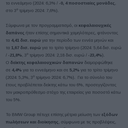
το εννεάμηνο (2024: 6,3% /
-0,
4 ποσοστιαίες μονάδες
,
ο
στο 3
τρίμηνο 2024: 7,6%).
Σύμφωνα με τον προγραμματισμό, οι
κεφαλαιουχικές
δαπάνες
ήταν επίσης σημαντικά χαμηλότερες, φτάνοντας
τα
4,41 δισ. ευρώ
για την περίοδο των εννέα μηνών και
τα
1,67 δισ. ευρώ
για το τρίτο τρίμηνο (2024: 5,64 δισ. ευρώ
ο
/
-21,8%
, 3
τρίμηνο 2024: 2,18 δισ. ευρώ /
-23,4%
).
Ο
δείκτης κεφαλαιουχικών δαπανών
διαμορφώθηκε
σε
4,4%
για το εννεάμηνο και σε
5,2%
για το τρίτο τρίμηνο
ο
(2024: 5,3%, 3
τρίμηνο 2024: 6,7%). Για το σύνολο του
έτους προβλέπεται δείκτης κάτω του 6%, προσεγγίζοντας
τον μακροπρόθεσμο στόχο της εταιρείας για ποσοστό κάτω
του 5%.
Το BMW Group πέτυχε επίσης μέτρια μείωση των
εξόδων
πωλήσεων και διοίκησης
, σύμφωνα με τις προβλέψεις,