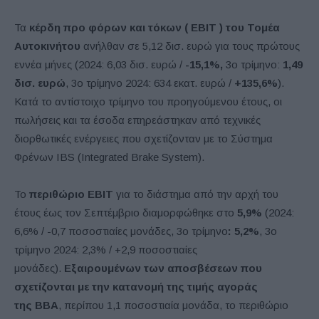
Τα
κέρδη προ φόρων και τόκων (
EBIT
) του Τομέα
Αυτοκινήτου
ανήλθαν σε 5,12 δισ. ευρώ για τους πρώτους
εννέα μήνες (2024: 6,03 δισ. ευρώ /
-15,1%,
3ο τρίμηνο:
1,49
δισ. ευρώ
, 3ο τρίμηνο 2024: 634 εκατ. ευρώ /
+135,6%
).
Κατά το αντίστοιχο τρίμηνο του προηγούμενου έτους, οι
πωλήσεις και τα έσοδα επηρεάστηκαν από τεχνικές
διορθωτικές ενέργειες που σχετίζονταν με το Σύστημα
Φρένων IBS (Integrated Brake System).
Το
περιθώριο
EBIT
για το διάστημα από την αρχή του
έτους έως τον Σεπτέμβριο διαμορφώθηκε στο
5,9%
(2024:
6,6% / -0,7 ποσοστιαίες μονάδες, 3ο τρίμηνο
: 5,2%
, 3ο
τρίμηνο 2024: 2,3% / +2,9 ποσοστιαίες
μονάδες).
Εξαιρουμένων των αποσβέσεων που
σχετίζονται με την κατανομή της τιμής αγοράς
της
BBA
, περίπου 1,1 ποσοστιαία μονάδα, το περιθώριο