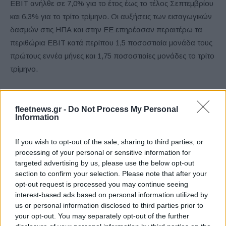
EBIT ανήλθε σε 7,0% για το έτος έως το τέλος Σεπτεμβρίου
και 6,3% για το τρίτο τρίμηνο. Οι αυξήσεις των εισαγωγικών
δασμών στις ΗΠΑ και στην ΕΕ επηρέασαν περαιτέρω τα
περιθώρια EBIT κατά περίπου 1,5 ποσοστιαία μονάδα τους
πρώτους εννέα μήνες και 1,75 ποσοστιαίες μονάδες το τρίτο
τρίμηνο.
Τα κέρδη προ φόρων και οι χαμηλότερες
κεφαλαιουχικές δαπάνες ενισχύουν τις ελεύθερες
fleetnews.gr -
Do Not Process My Personal
Information
ταμειακές ροές.
If you wish to opt-out of the sale, sharing to third parties, or
Οι ελεύθερες ταμειακές ροές βελτιώθηκαν σε ετήσια βάση,
processing of your personal or sensitive information for
υποστηριζόμενες από υψηλότερες ταμειακές εισροές από
targeted advertising by us, please use the below opt-out
section to confirm your selection. Please note that after your
λειτουργικές δραστηριότητες, σημαντικά χαμηλότερη
opt-out request is processed you may continue seeing
επενδυτική δραστηριότητα (-1,4 δισ. ευρώ) και μειωμένα
interest-based ads based on personal information utilized by
επίπεδα αποθεμάτων, φτάνοντας τα
2,68 δισ. ευρώ
στο
us or personal information disclosed to third parties prior to
τέλος της εννεάμηνης περιόδου. Κατά το τρίτο τρίμηνο, οι
your opt-out. You may separately opt-out of the further