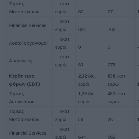
Τομέας
εκατ.
Μοτοσικλετών
ευρώ
60
27
εκατ.
Financial Services
ευρώ
624
760
εκατ.
Λοιποί οργανισμοί
ευρώ
0
0
εκατ.
Απαλοιφές
ευρώ
83
275
Κέρδη προ
2,32
δισ.
838
εκατ.
φόρων (EBT)
ευρώ
ευρώ
Τομέας
1,38 δισ.
433 εκατ.
Αυτοκινήτου
ευρώ
ευρώ
Τομέας
εκατ.
Μοτοσικλετών
ευρώ
59
28
εκατ.
Financial Services
ευρώ
644
665