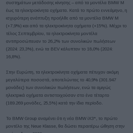
συστημάτων μετάδοσης κίνησης – από τα μοντέλα BMW M
έως τα ηλεκτροκίνητα οχήματα. Κατά το πρώτο εννεάμηνο, η
ισχυρότερη ανάπτυξη προήλθε από τα μοντέλα BMW M
(+7,9%) και από τα ηλεκτροκίνητα οχήματα (+15%). Μέχρι το
τέλος Σεπτεμβρίου, τα ηλεκτροκίνητα μοντέλα
αντιπροσώπευαν το 26,2% των συνολικών πωλήσεων
(2024: 23,3%), ενώ τα BEV κάλυπταν το 18,0% (2024:
16,8%).
Στην Ευρώπη, τα ηλεκτροκίνητα οχήματα πέτυχαν ακόμη
μεγαλύτερα ποσοστά, αποτελώντας το 40,9% (301.947
μονάδες) των συνολικών πωλήσεων, ενώ τα αμιγώς
ηλεκτρικά οχήματα αντιστοιχούσαν στο ένα τέταρτο
(189.269 μονάδες, 25,5%) κατά την ίδια περίοδο.
Το BMW Group αναμένει ότι η νέα BMW iX3*, το πρώτο
μοντέλο της Neue Klasse, θα δώσει περαιτέρω ώθηση στην