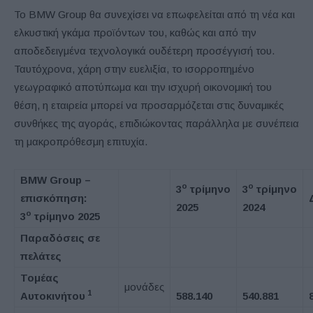
Το BMW Group θα συνεχίσει να επωφελείται από τη νέα και
ελκυστική γκάμα προϊόντων του, καθώς και από την
αποδεδειγμένα τεχνολογικά ουδέτερη προσέγγισή του.
Ταυτόχρονα, χάρη στην ευελιξία, το ισορροπημένο
γεωγραφικό αποτύπωμα και την ισχυρή οικονομική του
θέση, η εταιρεία μπορεί να προσαρμόζεται στις δυναμικές
συνθήκες της αγοράς, επιδιώκοντας παράλληλα με συνέπεια
τη μακροπρόθεσμη επιτυχία.
BMW
Group
–
ο
ο
3
τρίμηνο
3
τρίμηνο
επισκόπηση:
2025
2024
ο
3
τρίμηνο 2025
Παραδόσεις σε
πελάτες
Τομέας
μονάδες
1
Αυτοκινήτου
588.140
540.881