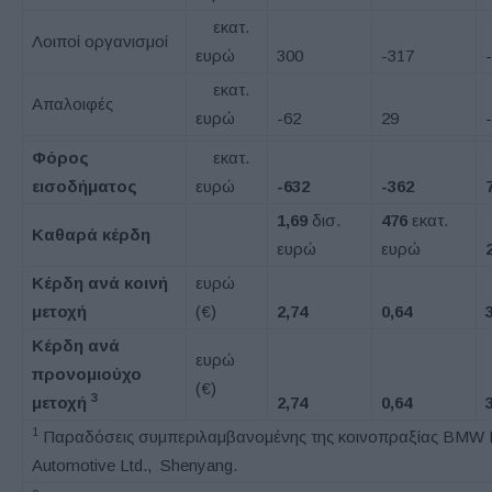
εκατ.
Λοιποί οργανισμοί
ευρώ
300
-317
εκατ.
Απαλοιφές
ευρώ
-62
29
Φόρος
εκατ.
εισοδήματος
ευρώ
-632
-362
1,69
δισ.
476
εκατ.
Καθαρά κέρδη
ευρώ
ευρώ
Κέρδη ανά κοινή
ευρώ
μετοχή
(€)
2,74
0,64
Κέρδη ανά
ευρώ
προνομιούχο
(€)
3
μετοχή
2,74
0,64
1
Παραδόσεις συμπεριλαμβανομένης της κοινοπραξίας BMW Br
Automotive Ltd., Shenyang.