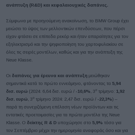
ανάπτυξη (R&D)
και κεφαλαιουχικές δαπάνες.
Σύμφωνα με προηγούμενη ανακοίνωση, το BMW Group έχει
μειώσει το ύψος των μελλοντικών επενδύσεων, που πέρσι
είχαν φτάσει σε επίπεδα ρεκόρ και ήταν απαραίτητες για τον
εξηλεκτρισμό και την ψηφιοποίηση του χαρτοφυλακίου σε
όλες τις σειρές μοντέλων, καθώς και για την ανάπτυξη της
Neue Klasse.
Οι
δαπάνες για έρευνα και ανάπτυξη
μειώθηκαν
σημαντικά κατά το πρώτο εννεάμηνο, φτάνοντας τα
5,94
ο
δισ. ευρώ
(2024: 6,64 δισ. ευρώ /
-10,6%
, 3
τρίμηνο:
1,92
ο
δισ. ευρώ
, 3
τρίμηνο 2024: 2,47 δισ. ευρώ /
-22,3%
) –
παρά τη συνεχιζόμενη επέλαση νέων προϊόντων και τις
εντατικές προετοιμασίες για τα πρώτα μοντέλα της Neue
Klasse. Ο
δείκτης
R
&
D
υποχώρησε στο
5,9%
τόσο για
τον Σεπτέμβριο μέχρι την ημερομηνία αναφοράς όσο και για