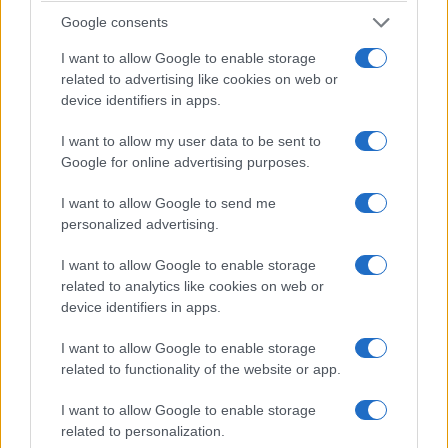
επαναγοράς. Βάσει της εξουσιοδότησης που χορηγήθηκε
Google consents
στην Ετήσια Γενική Συνέλευση της 14ης Μαΐου 2025, στις 30
I want to allow Google to enable storage
Σεπτεμβρίου 2025 η BMW AG είχε αποκτήσει μετοχές που
related to advertising like cookies on web or
αντιστοιχούν στο 1,01% του μετοχικού κεφαλαίου.
device identifiers in apps.
I want to allow my user data to be sent to
«Με το τρίτο πρόγραμμα επαναγοράς μετοχών από το
Google for online advertising purposes.
2022, το BMW Group εφαρμόζει με συνέπεια τη στρατηγική
απόδοσης προς τους μετόχους. Παραμένουμε
I want to allow Google to send me
personalized advertising.
προσηλωμένοι στους μετόχους μας και τηρούμε τις
ανακοινώσεις που έχουμε κάνει. Το πρόγραμμα μετοχών για
I want to allow Google to enable storage
τους εργαζομένους μας θα συνεχιστεί επίσης», δήλωσε
related to analytics like cookies on web or
ο
CFO
,
Walter
Mertl
. «Ταυτόχρονα, διατηρούμε το
device identifiers in apps.
ποσοστό διανομής μερισμάτων στο 30-40% των καθαρών
I want to allow Google to enable storage
κερδών που αναλογούν στους μετόχους της BMW AG».
related to functionality of the website or app.
I want to allow Google to enable storage
Ο τομέας χρηματοοικονομικών υπηρεσιών σε ρυθμό
related to personalization.
ανάπτυξης.