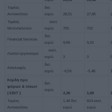
Τομέας
δισ.
Αυτοκινήτου
ευρώ
28,51
27,85
Τομέας
εκατ.
Μοτοσικλετών
ευρώ
755
702
δισ.
Financial Services
ευρώ
9,60
9,33
εκατ.
Λοιποί οργανισμοί
ευρώ
3
3
δισ.
Απαλοιφές
ευρώ
-6,56
-5,48
Κέρδη προ
δισ.
φόρων & τόκων
ευρώ
(
EBIT
)
2,26
1,69
Τομέας
1,49 δισ.
634 εκατ.
Αυτοκινήτου
ευρώ
ευρώ