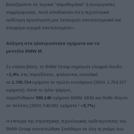
βασιζόμαστε σε τεχνικά “παραθυράκια” ή συνεργασίες
συμμόρφωσης. Αυτό αποδεικνύει ότι η τεχνολογικά
ουδέτερη προσέγγισή μας λειτουργεί αποτελεσματικά και
αποφέρει ισχυρά αποτελέσματα».
Αύξηση στα ηλεκτροκίνητα οχήματα και τα
μοντέλα
BMW
M.
Σε ετήσια βάση, το BMW Group σημείωσε ελαφρά άνοδο
+
2,4%
στις παραδόσεις, φτάνοντας συνολικά
τα
1.795.734
οχήματα το πρώτο εννεάμηνο (2024: 1.754.157
οχήματα). Κατά το τρίτο τρίμηνο,
παραδόθηκαν
588.140
οχήματα BMW, MINI και Rolls-Royce
σε πελάτες (2024: 540.881 οχήματα / +
8,7%
).
Η επιτυχία της στρατηγικής τεχνολογικής ουδετερότητας του
BMW Group αποτυπώθηκε ξεκάθαρα σε όλη τη γκάμα των