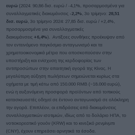
ευρώ
(2024: 90,86 δισ. ευρώ / -4,1%, προσαρμοσμένα για
συναλλαγματικές διακυμάνσεις
-2,2%
, 3ο τρίμηνο:
28,51
δισ. ευρώ
, 3ο τρίμηνο 2024: 27,85 δισ. ευρώ / +2,4%,
προσαρμοσμένα για συναλλαγματικές
διακυμάνσεις
+6,4%
). Αντίξοες συνθήκες προέκυψαν από
τον εντεινόμενο παγκόσμιο ανταγωνισμό και τα
χρηματοοικονομικά μέτρα που αποσκοπούσαν στην
υποστήριξη και ενίσχυση της κερδοφορίας των
αντιπροσώπων στην απαιτητική αγορά της Κίνας. Η
μεγαλύτερη αύξηση πωλήσεων σημειώνεται κυρίως στα
οχήματα με τιμή κάτω από 150.000 RMB (~18.000 ευρώ),
ενώ η αυξανόμενη προσφορά προϊόντων από τοπικούς
κατασκευαστές οδηγεί σε έντονο ανταγωνισμό σε ολόκληρη
την αγορά. Επιπλέον, οι επιδράσεις από διακυμάνσεις
συναλλαγματικών ισοτιμιών, ιδίως από το δολάριο ΗΠΑ, το
νοτιοκορεατικό γουόν (KRW) και το κινεζικό ρενμίνμπι
(CNY), έχουν επηρεάσει αρνητικά τα έσοδα.