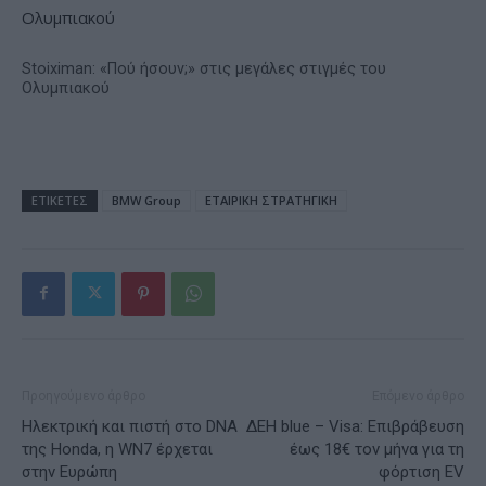
Stoiximan: «Πού ήσουν;» στις μεγάλες στιγμές του
Ολυμπιακού
ΕΤΙΚΕΤΕΣ
BMW Group
ΕΤΑΙΡΙΚΗ ΣΤΡΑΤΗΓΙΚΗ
Προηγούμενο άρθρο
Επόμενο άρθρο
Ηλεκτρική και πιστή στο DNA
ΔΕΗ blue – Visa: Eπιβράβευση
της Honda, η WN7 έρχεται
έως 18€ τον μήνα για τη
στην Ευρώπη
φόρτιση EV