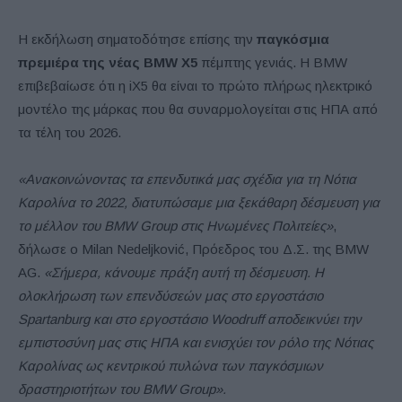
Η εκδήλωση σηματοδότησε επίσης την
παγκόσμια
πρεμιέρα της νέας BMW X5
πέμπτης γενιάς. Η BMW
επιβεβαίωσε ότι η iX5 θα είναι το πρώτο πλήρως ηλεκτρικό
μοντέλο της μάρκας που θα συναρμολογείται στις ΗΠΑ από
τα τέλη του 2026.
«Ανακοινώνοντας τα επενδυτικά μας σχέδια για τη Νότια
Καρολίνα το 2022, διατυπώσαμε μια ξεκάθαρη δέσμευση για
το μέλλον του BMW Group στις Ηνωμένες Πολιτείες»
,
δήλωσε ο Milan Nedeljković, Πρόεδρος του Δ.Σ. της BMW
AG.
«Σήμερα, κάνουμε πράξη αυτή τη δέσμευση. Η
ολοκλήρωση των επενδύσεών μας στο εργοστάσιο
Spartanburg και στο εργοστάσιο Woodruff αποδεικνύει την
εμπιστοσύνη μας στις ΗΠΑ και ενισχύει τον ρόλο της Νότιας
Καρολίνας ως κεντρικού πυλώνα των παγκόσμιων
δραστηριοτήτων του BMW Group».