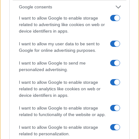
καταρτισμένο ανθρώπινο δυναμικό στο επίκεντρό του. Τα
Google consents
ψηφιακά δίδυμα (digital twins) επιτρέπουν τη βελτιστοποίηση
των διαδικασιών και στα δύο εργοστάσια πολύ πριν το
I want to allow Google to enable storage
related to advertising like cookies on web or
πρώτο εξάρτημα φτάσει στη γραμμή συναρμολόγησης. Οι
device identifiers in apps.
τρισδιάστατες εικονικές προσομοιώσεις διευκολύνουν την
απρόσκοπτη εφαρμογή, μειώνουν την πολυπλοκότητα και
I want to allow my user data to be sent to
βελτιώνουν τις ροές εργασίας και την εργονομία για τους
Google for online advertising purposes.
εργαζομένους.
I want to allow Google to send me
personalized advertising.
Η τεχνητή νοημοσύνη είναι αναπόσπαστο μέρος της
I want to allow Google to enable storage
διαδικασίας συναρμολόγησης και των δύο εργοστασίων.
related to analytics like cookies on web or
Εφαρμογές που υποστηρίζονται από την τεχνητή
device identifiers in apps.
νοημοσύνη — όπως ρομποτικά συστήματα αυτοδιόρθωσης
και συστήματα ελέγχου ποιότητας με οπτική αναγνώριση —
I want to allow Google to enable storage
related to functionality of the website or app.
συμβάλλουν στη διασφάλιση σταθερά υψηλών προτύπων
σε ένα δυναμικό περιβάλλον παραγωγής. Και στα δύο
I want to allow Google to enable storage
εργοστάσια εφαρμόζεται το AIQX (Artificial Intelligence
related to personalization.
Quality Next), μια εσωτερική πλατφόρμα IT του ομίλου. Το