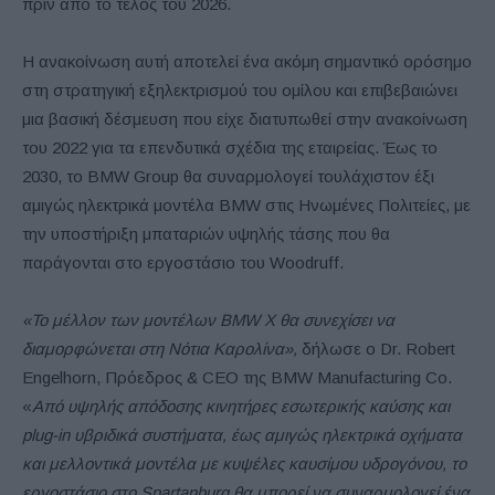
πριν από το τέλος του 2026.
Η ανακοίνωση αυτή αποτελεί ένα ακόμη σημαντικό ορόσημο
στη στρατηγική εξηλεκτρισμού του ομίλου και επιβεβαιώνει
μια βασική δέσμευση που είχε διατυπωθεί στην ανακοίνωση
του 2022 για τα επενδυτικά σχέδια της εταιρείας. Έως το
2030, το BMW Group θα συναρμολογεί τουλάχιστον έξι
αμιγώς ηλεκτρικά μοντέλα BMW στις Ηνωμένες Πολιτείες, με
την υποστήριξη μπαταριών υψηλής τάσης που θα
παράγονται στο εργοστάσιο του Woodruff.
«Το μέλλον των μοντέλων BMW X θα συνεχίσει να
διαμορφώνεται στη Νότια Καρολίνα»,
δήλωσε ο Dr. Robert
Engelhorn, Πρόεδρος & CEO της BMW Manufacturing Co.
«
Από υψηλής απόδοσης κινητήρες εσωτερικής καύσης και
plug-in υβριδικά συστήματα, έως αμιγώς ηλεκτρικά οχήματα
και μελλοντικά μοντέλα με κυψέλες καυσίμου υδρογόνου, το
εργοστάσιο στο Spartanburg θα μπορεί να συναρμολογεί ένα