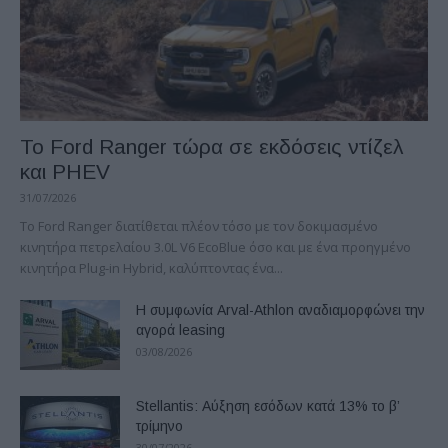
Το Ford Ranger τώρα σε εκδόσεις ντίζελ
και PHEV
31/07/2026
Το Ford Ranger διατίθεται πλέον τόσο με τον δοκιμασμένο
κινητήρα πετρελαίου 3.0L V6 EcoBlue όσο και με ένα προηγμένο
κινητήρα Plug-in Hybrid, καλύπτοντας ένα...
Η συμφωνία Arval-Athlon αναδιαμορφώνει την
αγορά leasing
03/08/2026
Stellantis: Αύξηση εσόδων κατά 13% το β’
τρίμηνο
30/07/2026