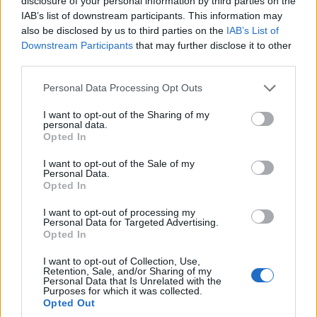
disclosure of your personal information by third parties on the
IAB’s list of downstream participants. This information may
also be disclosed by us to third parties on the
IAB’s List of
Ψηφιοποίηση και Τεχνητή Νοημοσύνη στην
Downstream Participants
that may further disclose it to other
third parties.
Παραγωγή: Οι βασικές αρχές
του
BMW
iFACTORY
εφαρμόζονται στα
Please note that this website/app uses one or more Google
Personal Data Processing Opt Outs
services and may gather and store information including but
εργοστάσια
Spartanburg
και
Woodruff.
not limited to your visit or usage behaviour. You may click to
I want to opt-out of the Sharing of my
personal data.
grant or deny consent to Google and its third-party tags to
Opted In
Η φιλοσοφία του BMW iFACTORY καθορίζει το στρατηγικό
use your data for below specified purposes in below Google
όραμα του BMW Group για το μέλλον του παγκόσμιου
consent section.
I want to opt-out of the Sale of my
Personal Data.
παραγωγικού του δικτύου, με επίκεντρο την αποδοτικότητα,
Opted In
τη βιωσιμότητα και την ψηφιοποίηση. Στα εργοστάσια των
Spartanburg και Woodruff, οι βασικές αρχές του BMW
I want to opt-out of processing my
Personal Data for Targeted Advertising.
iFACTORY έχουν ήδη τεθεί σε εφαρμογή.
Opted In
I want to opt-out of Collection, Use,
Η έξυπνη αυτοματοποίηση, η ολοκληρωμένη διασύνδεση
Retention, Sale, and/or Sharing of my
Personal Data that Is Unrelated with the
δεδομένων και ο εικονικός σχεδιασμός συνθέτουν ένα άρτια
Purposes for which it was collected.
διασυνδεδεμένο παραγωγικό σύστημα, με ένα υψηλά
Opted Out