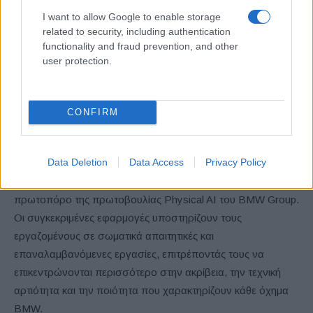
I want to allow Google to enable storage
AIQX αξιοποιεί αισθητήρες και συστήματα καμερών κατά
related to security, including authentication
μήκος της γραμμής παραγωγής για την αυτοματοποίηση των
functionality and fraud prevention, and other
διαδικασιών ποιοτικού ελέγχου. Η τεχνητή νοημοσύνη
user protection.
αναλύει τα δεδομένα και παρέχει άμεσο feedback στους
εργαζομένους στη γραμμή παραγωγής.
CONFIRM
Το εργοστάσιο του Spartanburg προωθεί παράλληλα το
επόμενο στάδιο καινοτομίας μέσω της φυσικής τεχνητής
Data Deletion
Data Access
Privacy Policy
νοημοσύνης (Physical AI). Με την αξιοποίηση
ανθρωποειδών ρομπότ της Figure AI, έχει αναδειχθεί σε
πρωτοπόρο της πρωτοβουλίας Physical AI του BMW Group.
Οι συγκεκριμένες εφαρμογές υποστηρίζουν τους
εργαζομένους σε σωματικά απαιτητικές και
επαναλαμβανόμενες εργασίες, επιτρέποντάς τους να
επικεντρώνονται περισσότερο στην ακρίβεια, την τεχνική
αρτιότητα και την ποιότητα που χαρακτηρίζουν κάθε όχημα
BMW.