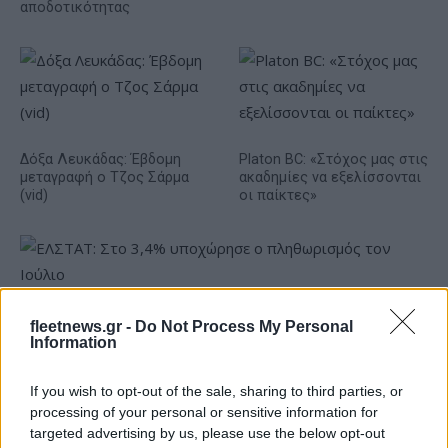
αποδοτικότητας
Δόξα Λευκάδας: Έβδομη
Platon BC: «Στόχος μας στις
μεταγραφή ο Τζος Σάρμα
ακαδημίες να εξελίσσονται
(vid)
οι παίκτες»
ΕΛΣΤΑΤ: Στο 3,4% υποχώρησε ο πληθωρισμός τον Ιούλιο
fleetnews.gr -
Do Not Process My Personal
Information
If you wish to opt-out of the sale, sharing to third parties, or
processing of your personal or sensitive information for
targeted advertising by us, please use the below opt-out