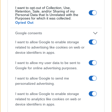
Ατρόμητος και Novibet
συνεχίζουν μαζί: Ανανέωση
I want to opt-out of Collection, Use,
της συνεργασίας τους μέχρι
Retention, Sale, and/or Sharing of my
Personal Data that Is Unrelated with the
το 2028
Purposes for which it was collected.
Opted Out
Google consents
I want to allow Google to enable storage
18η συνεχόμενη χρονιά για τον ΟΤΕ στη διεθνή σειρά
related to advertising like cookies on web or
δεικτών FTSE4Good
device identifiers in apps.
I want to allow my user data to be sent to
Google for online advertising purposes.
I want to allow Google to send me
Alpha Bank: Για πρώτη φορά το Αρχαίο Θέατρο Επιδαύρου
personalized advertising.
άνοιξε τις πύλες του σε όλους
I want to allow Google to enable storage
related to analytics like cookies on web or
device identifiers in apps.