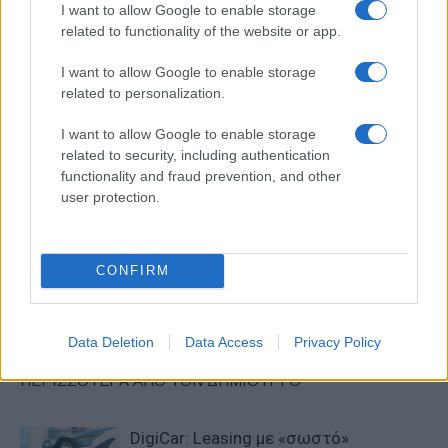
ΕΤΙΚΕΤΕΣ
REVOIL
Ελλάδα
Καύσιμα
I want to allow Google to enable storage
related to functionality of the website or app.
I want to allow Google to enable storage
related to personalization.
I want to allow Google to enable storage
related to security, including authentication
functionality and fraud prevention, and other
Προηγούμενο άρθρο
Επόμενο άρθρο
user protection.
Βραβείο καινοτομίας στην
Νέο Hyundai KONA, πιο
Kosmocar από το ΕΙΕΠ
τολμηρή και δυναμική
σχεδίαση
CONFIRM
ΠΑΡΟΜΟΙΑ ΑΡΘΡΑ
Data Deletion
Data Access
Privacy Policy
ΠΕΡΙΣΣΟΤΕΡΑ ΑΠΟ ΤΟΝ ΔΗΜΙΟΥΡΓΟ
DigiCar: Leasing με «σωστό»