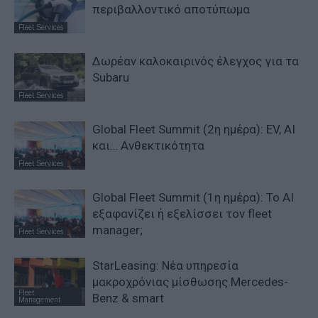
περιβαλλοντικό αποτύπωμα
Fleet Services
Δωρέαν καλοκαιρινός έλεγχος για τα
Subaru
Fleet Services
Global Fleet Summit (2η ημέρα): EV, AI
και… Ανθεκτικότητα
Fleet Services
Global Fleet Summit (1η ημέρα): Το ΑΙ
εξαφανίζει ή εξελίσσει τον fleet
manager;
Fleet Services
StarLeasing: Νέα υπηρεσία
μακροχρόνιας μίσθωσης Mercedes-
Fleet
Benz & smart
Management