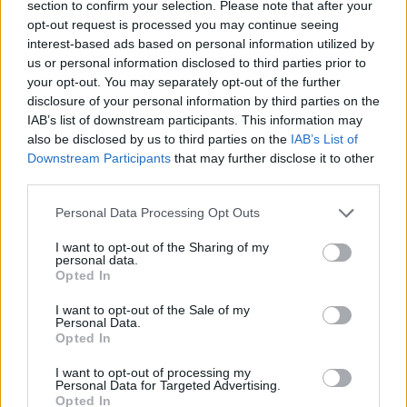
section to confirm your selection. Please note that after your
opt-out request is processed you may continue seeing
interest-based ads based on personal information utilized by
Metlen: Ρεκόρ EBITDA στο
us or personal information disclosed to third parties prior to
α' εξάμηνο, στα 550 εκατ.
Ειδικό Χωροταξικό Πλαίσιο
ευρώ – Καθαρά κέρδη 313
your opt-out. You may separately opt-out of the further
για τον Τουρισμό:
εκατ. ευρώ
disclosure of your personal information by third parties on the
Στρατηγικό εργαλείο για
βιώσιμη τουριστική
IAB’s list of downstream participants. This information may
ανάπτυξη
also be disclosed by us to third parties on the
IAB’s List of
Downstream Participants
that may further disclose it to other
third parties.
Please note that this website/app uses one or more Google
Personal Data Processing Opt Outs
Η Chery επενδύει 75 εκατ. δολάρια στην KG Mobility
services and may gather and store information including but
not limited to your visit or usage behaviour. You may click to
I want to opt-out of the Sharing of my
personal data.
grant or deny consent to Google and its third-party tags to
Opted In
use your data for below specified purposes in below Google
consent section.
I want to opt-out of the Sale of my
Personal Data.
Opted In
Το FIAT 500 Hybrid τώρα
από 18.990 ευρώ
I want to opt-out of processing my
Personal Data for Targeted Advertising.
Opted In