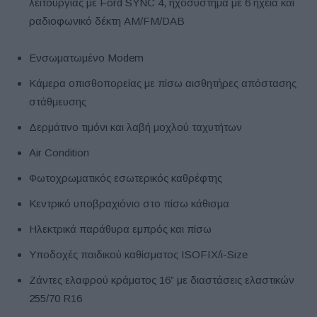
λειτουργίας με Ford SYNC 4, ηχοσύστημα με 6 ηχεία και
ραδιοφωνικό δέκτη AM/FM/DAB
Ενσωματωμένο Modem
Κάμερα οπισθοπορείας με πίσω αισθητήρες απόστασης
στάθμευσης
Δερμάτινο τιμόνι και λαβή μοχλού ταχυτήτων
Air Condition
Φωτοχρωματικός εσωτερικός καθρέφτης
Κεντρικό υποβραχιόνιο στο πίσω κάθισμα
Ηλεκτρικά παράθυρα εμπρός και πίσω
Υποδοχές παιδικού καθίσματος ISOFIX/i-Size
Ζάντες ελαφρού κράματος 16” με διαστάσεις ελαστικών
255/70 R16