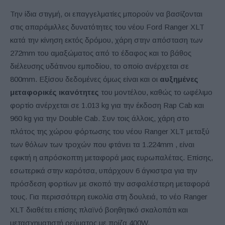
Την ίδια στιγμή, οι επαγγελματίες μπορούν να βασίζονται
στις απαράμιλλες δυνατότητες του νέου Ford Ranger XLT
κατά την κίνηση εκτός δρόμου, χάρη στην απόσταση των
272mm του αμαξώματος από το έδαφος και το βάθος
διέλευσης υδάτινου εμποδίου, το οποίο ανέρχεται σε
800mm. Εξίσου δεδομένες όμως είναι και οι
αυξημένες
μεταφορικές ικανότητες
του μοντέλου, καθώς το ωφέλιμο
φορτίο ανέρχεται σε 1.013 kg για την έκδοση Rap Cab και
960 kg για την Double Cab. Συν τοις άλλοις, χάρη στο
πλάτος της χώρου φόρτωσης του νέου Ranger XLT μεταξύ
των θόλων των τροχών που φτάνει τα 1.224mm , είναι
εφικτή η απρόσκοπτη μεταφορά μιας ευρωπαλέτας. Επίσης,
εσωτερικά στην καρότσα, υπάρχουν 6 άγκιστρα για την
πρόσδεση φορτίων με σκοπό την ασφαλέστερη μεταφορά
τους. Για περισσότερη ευκολία στη δουλειά, το νέο Ranger
XLT διαθέτει επίσης πλαϊνό βοηθητικό σκαλοπάτι και
μετασχηματιστή ρεύματος με πρίζα 400W.