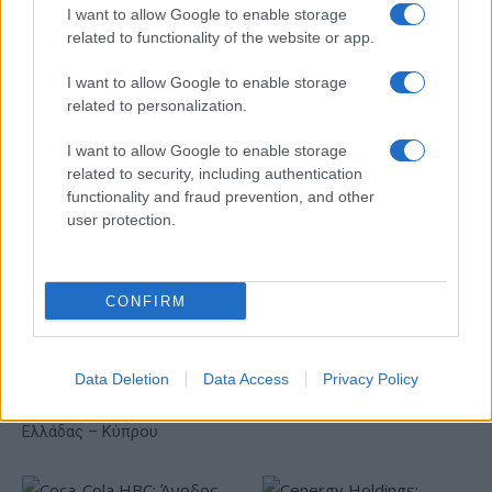
I want to allow Google to enable storage
related to functionality of the website or app.
I want to allow Google to enable storage
related to personalization.
I want to allow Google to enable storage
Ντουράντ: "Ο Γιάννης θα
related to security, including authentication
μπορούσε να 'ναι ο
κορυφαίος όλων"! (vid)
functionality and fraud prevention, and other
Οι διακοπές των Γάλλων
user protection.
του Παναθηναϊκού με
τέσσερις συμπατριώτες
τους στη Μύκονο (pic)
CONFIRM
Data Deletion
Data Access
Privacy Policy
Είσοδος της γαλλικής Meridiam στην ηλεκτρική διασύνδεση
Ελλάδας – Κύπρου