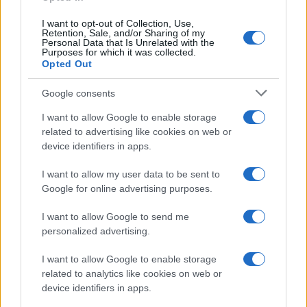
στα 1,2 δισ. ευρώ
I want to opt-out of Collection, Use,
Retention, Sale, and/or Sharing of my
Personal Data that Is Unrelated with the
Purposes for which it was collected.
Opted Out
IAB Hellas: Νέα Διοικούσα Επιτροπή και νέο Διοικητικό
Google consents
Συμβούλιο - Πρόεδρος ο Γαληνός Γιαγλής
I want to allow Google to enable storage
related to advertising like cookies on web or
device identifiers in apps.
I want to allow my user data to be sent to
Google for online advertising purposes.
Νέο Audi A2 e-tron με
Η Chery επενδύει 75 εκατ.
I want to allow Google to send me
στόχο την κορυφή της
δολάρια στην KG Mobility
personalized advertising.
αποδοτικότητας
I want to allow Google to enable storage
related to analytics like cookies on web or
device identifiers in apps.
Το FIAT 500 Hybrid τώρα από 18.990 ευρώ