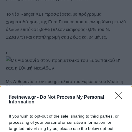
Το νέο Ranger XLT προσφέρεται με πρόγραμμα
χρηματοδότησης της Ford Finance που περιλαμβάνει μεταξύ
άλλων επιτόκιο 5,99% (πλέον εισφοράς 0,6% του Ν.
128/1975) και αποπληρωμή σε 12 έως και 84 μήνες.
Με Λιθουανία στον προημιτελικό του Ευρωπαϊκού Β' κατ. η
Εθνική Νεανίδων
fleetnews.gr -
Do Not Process My Personal
Information
If you wish to opt-out of the sale, sharing to third parties, or
processing of your personal or sensitive information for
targeted advertising by us, please use the below opt-out