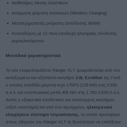
Αισθητήρες πίεσης ελαστικών
Ασύρματη φόρτιση συσκευών (Wireless Charging)
Μετασχηματιστής ρεύματος (απόδοσης 400W)
Κοτσαδόρος με 13-πινη υποδοχή ηλεκτρικής σύνδεσης
ρυμουλκούμενου
Μοναδικά χαρακτηριστικά
Το νέο ετοιμοπαράδοτο Ranger XLT τροφοδοτείται από τον
καταξιωμένο και αξιόπιστο κινητήρα
2.0
L
Eco
B
lue
της Ford,
ο οποίος αποδίδει μέγιστη ισχύ 170PS (125 kW) στις 3.500
σ.α.λ. και εντυπωσιακή ροπή 405 Nm στις 1.750-2.500 σ.α.λ.
Αυτός ο εξαιρετικά αποδοτικός και πανίσχυρος κινητήρας
ντίζελ υποστηρίζεται από ένα προηγμένο,
ηλεκτρονικά
ελεγχόμενο σύστημα τετρακίνησης
, το οποίο προσφέρει
στους οδηγούς του Ranger XLT τη δυνατότητα να επιλέξουν