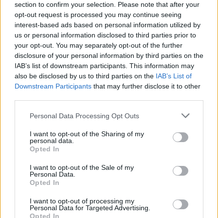
section to confirm your selection. Please note that after your
Αλέξης Γιαννούλιας:
Evergood: Άγγιξε τα 300
opt-out request is processed you may continue seeing
Υποψήφιος Δήμαρχος στο
εκατ. ο τζίρος- Στα 10 εκατ.
interest-based ads based on personal information utilized by
Σικάγο ο άλλοτε παίκτης
ευρώ το τίμημα για το 60%
us or personal information disclosed to third parties prior to
του Πανιώνιου
του Jackaroo
your opt-out. You may separately opt-out of the further
disclosure of your personal information by third parties on the
IAB’s list of downstream participants. This information may
also be disclosed by us to third parties on the
IAB’s List of
Downstream Participants
that may further disclose it to other
third parties.
Όμιλος AKTOR: Εξαγοράζει το 75% των ΗΛΕΚΤΩΡ και
THALIS – Στρατηγική συνεργασία με τη Motor Oil
Please note that this website/app uses one or more Google
Personal Data Processing Opt Outs
services and may gather and store information including but
not limited to your visit or usage behaviour. You may click to
I want to opt-out of the Sharing of my
personal data.
grant or deny consent to Google and its third-party tags to
Opted In
use your data for below specified purposes in below Google
consent section.
I want to opt-out of the Sale of my
TV: Η σκακιέρα της νέας
Personal Data.
σεζόν
Opted In
ΔΕΗ: Ισχυρή ανάπτυξη στο
I want to opt-out of processing my
α΄ εξάμηνο 2026 με
Personal Data for Targeted Advertising.
προσαρμοσμένο EBITDA
Opted In