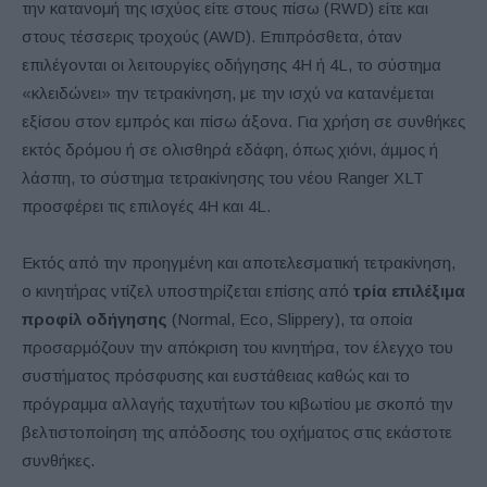
την κατανομή της ισχύος είτε στους πίσω (RWD) είτε και
στους τέσσερις τροχούς (AWD). Επιπρόσθετα, όταν
επιλέγονται οι λειτουργίες οδήγησης 4H ή 4L, το σύστημα
«κλειδώνει» την τετρακίνηση, με την ισχύ να κατανέμεται
εξίσου στον εμπρός και πίσω άξονα. Για χρήση σε συνθήκες
εκτός δρόμου ή σε ολισθηρά εδάφη, όπως χιόνι, άμμος ή
λάσπη, το σύστημα τετρακίνησης του νέου Ranger XLT
προσφέρει τις επιλογές 4H και 4L.
Εκτός από την προηγμένη και αποτελεσματική τετρακίνηση,
ο κινητήρας ντίζελ υποστηρίζεται επίσης από
τρία επιλέξιμα
προφίλ οδήγησης
(Normal, Eco, Slippery), τα οποία
προσαρμόζουν την απόκριση του κινητήρα, τον έλεγχο του
συστήματος πρόσφυσης και ευστάθειας καθώς και το
πρόγραμμα αλλαγής ταχυτήτων του κιβωτίου με σκοπό την
βελτιστοποίηση της απόδοσης του οχήματος στις εκάστοτε
συνθήκες.