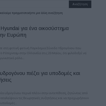
ρακαλούμε πραγματοποιήστε μια άλλη αναζήτηση
 Hyundai για ένα οικοσύστημα
την Ευρώπη
σε στη φετινή φετινή Παγκόσμια Σύνοδο Υδρογόνου που
 Ρότερνταμ στην Ολλανδία στις 20 Μαϊου, ότι φιλοδοξεί να
ωνιστικό ρόλο...
υδρογόνου πιέζει για υποδομές και
ήσεις
νία υδρογόνου περνά πλέον στην αντεπίθεση, ζητώντας από
γκαταλείψουν τις θεωρητικές συζητήσεις και να προχωρήσουν
 υποδομές...