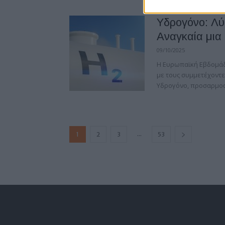
Υδρογόνο: Λύ
Αναγκαία μια
09/10/2025
Η Ευρωπαϊκή Εβδομάδ
με τους συμμετέχοντε
Υδρογόνο, προσαρμοσμ
...
1
2
3
53