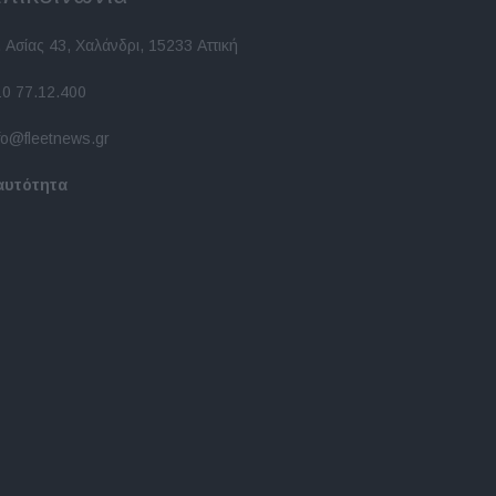
 Ασίας 43, Χαλάνδρι, 15233 Αττική
10 77.12.400
fo@fleetnews.gr
αυτότητα