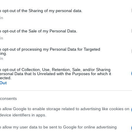
o opt-out of the Sharing of my personal data.
In
την οποία οι μεγάλες πόλεις επιταχύνουν τη μετάβασή τους
πομπές ρύπων, μια νέα συνεργασία στο Παρίσι έρχεται...
o opt-out of the Sale of my Personal Data.
In
to opt-out of processing my Personal Data for Targeted
οτόμο ρεζερβουάρ υδρογόνου της BMW
ing.
In
o opt-out of Collection, Use, Retention, Sale, and/or Sharing
ersonal Data that Is Unrelated with the Purposes for which it
ί μια νέα καινοτόμο τεχνολογία ρεζερβουάρ υδρογόνου για
lected.
Out
. Η νέα διάταξη και το μέγεθος των ρεζερβουάρ επιτρέπουν...
consents
άζει συνεργασία με Daimler και Volvo
o allow Google to enable storage related to advertising like cookies on
evice identifiers in apps.
ίες υδρογόνου
o allow my user data to be sent to Google for online advertising