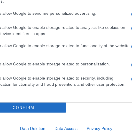
s.
υνάμεων διαμορφώνεται στον παγκόσμιο χάρτη της πράσινης
η Toyota Motor Corporation ετοιμάζεται να ενταχθεί ως
to allow Google to send me personalized advertising.
οινοπραξία cellcentric,...
o allow Google to enable storage related to analytics like cookies on
Mε υδρογόνο στη Βιέννη
evice identifiers in apps.
o allow Google to enable storage related to functionality of the website
δρογόνου πρόκειται να τεθούν σε λειτουργία στην περιοχή
Δεκεμβρίου, σηματοδοτώντας την πρώτη πλήρως
 στη Βιέννη....
o allow Google to enable storage related to personalization.
o allow Google to enable storage related to security, including
cation functionality and fraud prevention, and other user protection.
 εγκαταστάσεις ηλεκτρόλυσης 100MW
υδρογόνο
CONFIRM
, οι εταιρείες Repsol SA και Enagás Renovable SA έλαβαν την
την εγκατάσταση ενός συστήματος ηλεκτρόλυσης πράσινου
Data Deletion
Data Access
Privacy Policy