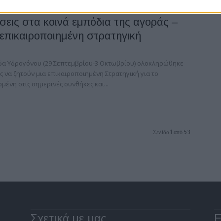
σεις στα κοινά εμπόδια της αγοράς –
 επικαιροποιημένη στρατηγική
α Υδρογόνου (29 Σεπτεμβρίου-3 Οκτωβρίου) ολοκληρώθηκε
ς να ζητούν μια επικαιροποιημένη Στρατηγική για το
ένη στις σημερινές συνθήκες και...
Σελίδα 1 από 53
Σχετικά με μας
Ε