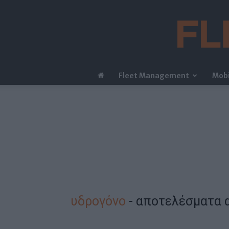
Fleet Management
Mobi
υδρογόνο
-
αποτελέσματα 