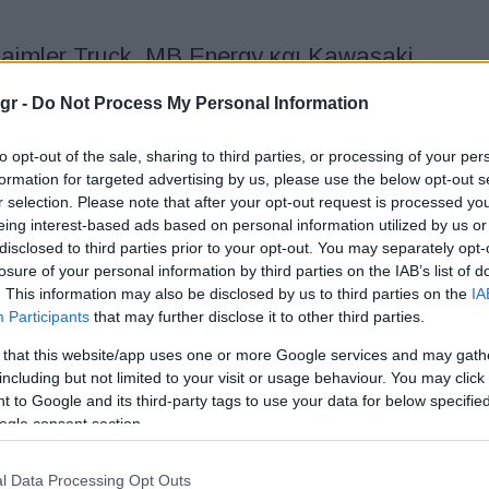
aimler Truck, MB Energy και Kawasaki
ries για ανάπτυξη υγροποιημένου
gr -
Do Not Process My Personal Information
to opt-out of the sale, sharing to third parties, or processing of your per
 Energy και η Kawasaki Heavy Industries υπέγραψαν Κοινή
formation for targeted advertising by us, please use the below opt-out s
oint Development Agreement - JDA) για τη δημιουργία μιας...
r selection. Please note that after your opt-out request is processed y
eing interest-based ads based on personal information utilized by us or
disclosed to third parties prior to your opt-out. You may separately opt-
nergy σχεδιάζει 500 σταθμούς
losure of your personal information by third parties on the IAB’s list of
. This information may also be disclosed by us to third parties on the
IA
τις ΗΠΑ
Participants
that may further disclose it to other third parties.
 that this website/app uses one or more Google services and may gath
υλία που στοχεύει να αλλάξει τον χάρτη των μεταφορών στις
including but not limited to your visit or usage behaviour. You may click 
αρουσίασε πρόσφατα η Hydrovia Energy, επιχειρώντας να
 to Google and its third-party tags to use your data for below specifi
ogle consent section.
ύει στη HysetCo για την ανάπτυξη ταξί
l Data Processing Opt Outs