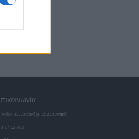
πικοινωνία
 Ασίας 43, Χαλάνδρι, 15233 Αττική
10 77.12.400