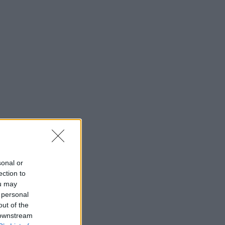
sonal or
ection to
ou may
 personal
out of the
 downstream