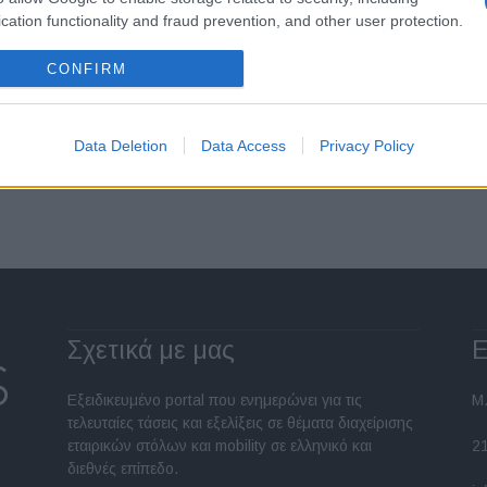
Συνένωση εκπομπών CO₂ για
cation functionality and fraud prevention, and other user protection.
αποφυγή προστίμων
25/10/2025
CONFIRM
Data Deletion
Data Access
Privacy Policy
Σελίδα 2 από 13
Σχετικά με μας
Ε
Εξειδικευμένο portal που ενημερώνει για τις
Μ.
τελευταίες τάσεις και εξελίξεις σε θέματα διαχείρισης
εταιρικών στόλων και mobility σε ελληνικό και
2
διεθνές επίπεδο.