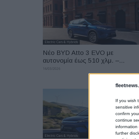
Electric Cars & Hybrids
Νέο BYD Atto 3 EVO με
αυτονομία έως 510 χλμ. –...
16/03/2026
fleetnews.
If you wish 
sensitive in
confirm you
continue se
information 
further disc
Electric Cars & Hybrids