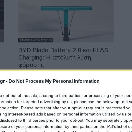
Electric Cars & Hybrids
BYD Blade Battery 2.0 και FLASH
Charging: Η απόλυτη λύση
φόρτισης
12/03/2026
gr -
Do Not Process My Personal Information
to opt-out of the sale, sharing to third parties, or processing of your per
formation for targeted advertising by us, please use the below opt-out s
r selection. Please note that after your opt-out request is processed y
eing interest-based ads based on personal information utilized by us or
disclosed to third parties prior to your opt-out. You may separately opt-
losure of your personal information by third parties on the IAB’s list of
Electric Cars & Hybrids