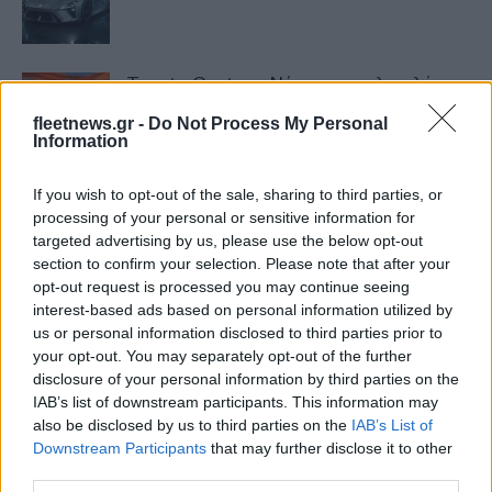
Toyota Century: Νέα υπερπολυτελής
μάρκα πάνω από τη Lexus
fleetnews.gr -
Do Not Process My Personal
23/10/2025
Information
If you wish to opt-out of the sale, sharing to third parties, or
Lexus LBX: Νέα Vibrant Edition σε
processing of your personal or sensitive information for
περιορισμένη παραγωγή
targeted advertising by us, please use the below opt-out
25/09/2025
section to confirm your selection. Please note that after your
opt-out request is processed you may continue seeing
interest-based ads based on personal information utilized by
Lexus Κηφισίας: Στα κορυφαία σημεία
us or personal information disclosed to third parties prior to
λιανικής – Διάκριση Kiwami Award
your opt-out. You may separately opt-out of the further
24/09/2025
disclosure of your personal information by third parties on the
IAB’s list of downstream participants. This information may
also be disclosed by us to third parties on the
IAB’s List of
Lexus RΖ: Νέο πλήρως ηλεκτρικό SUV
Downstream Participants
that may further disclose it to other
– Αποστολή στην Πορτογαλία
third parties.
29/06/2025