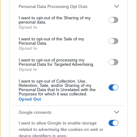
Please note that this website/app uses one or more Google
Personal Data Processing Opt Outs
services and may gather and store information including but
Lexus ES: Παγκόσμια πρεμιέρα στη
not limited to your visit or usage behaviour. You may click to
I want to opt-out of the Sharing of my
personal data.
Σανγκάη – Ποικιλία εξηλεκτρισμένων
grant or deny consent to Google and its third-party tags to
Opted In
εκδόσεων
use your data for below specified purposes in below Google
consent section.
27/04/2025
I want to opt-out of the Sale of my
Personal Data.
Opted In
Έτοιμο το νέο Lexus ES: Αποκάλυψη
στις 23 Απριλίου
I want to opt-out of processing my
Personal Data for Targeted Advertising.
21/04/2025
Opted In
I want to opt-out of Collection, Use,
Retention, Sale, and/or Sharing of my
Personal Data that Is Unrelated with the
Purposes for which it was collected.
1
2
3
Opted Out
Google consents
I want to allow Google to enable storage
related to advertising like cookies on web or
device identifiers in apps.