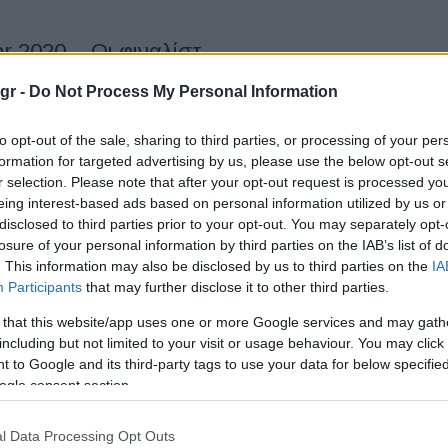
ar 2020 – Οι φιναλίστ
gr -
Do Not Process My Personal Information
από το Διεθνές Σαλόνι Αυτοκινήτου της Γενεύης, απονέμεται ο
 της Χρονιάς - Car of the Year 2020....
to opt-out of the sale, sharing to third parties, or processing of your per
formation for targeted advertising by us, please use the below opt-out s
r selection. Please note that after your opt-out request is processed y
eing interest-based ads based on personal information utilized by us or
disclosed to third parties prior to your opt-out. You may separately opt-
: Το πρώτο πλήρως ηλεκτρικό SUV
losure of your personal information by third parties on the IAB’s list of
. This information may also be disclosed by us to third parties on the
IA
Participants
that may further disclose it to other third parties.
 that this website/app uses one or more Google services and may gath
ο όνομα του πρώτου πλήρως ηλεκτρικού της SUV, του Škoda
including but not limited to your visit or usage behaviour. You may click 
τρικό SUV ευρείας παραγωγής της μάρκας βασίζεται στη...
 to Google and its third-party tags to use your data for below specifi
ogle consent section.
ές αλλαγές στην Kosmocar
l Data Processing Opt Outs