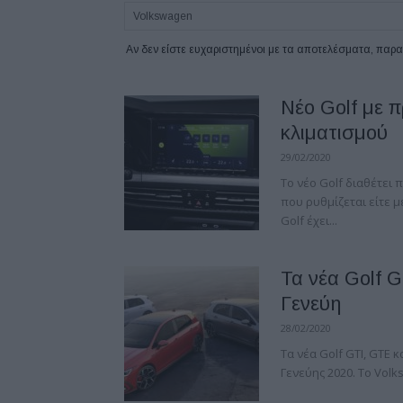
Αν δεν είστε ευχαριστημένοι με τα αποτελέσματα, πα
Νέο Golf με 
κλιματισμού
29/02/2020
Το νέο Golf διαθέτει
που ρυθμίζεται είτε μ
Golf έχει...
Τα νέα Golf 
Γενεύη
28/02/2020
Τα νέα Golf GTI, GTE 
Γενεύης 2020. Το Volk