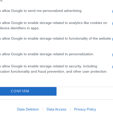
s.
to allow Google to send me personalized advertising.
o allow Google to enable storage related to analytics like cookies on
cs Group: Νέος CEO και Επικεφαλής
evice identifiers in apps.
o allow Google to enable storage related to functionality of the website
θετήθηκε νέος CEO του Fleet Logistics Group, της ανεξάρτητης
 στόλων που ελέγχεται από την Volkswagen Financial Services
o allow Google to enable storage related to personalization.
o allow Google to enable storage related to security, including
cation functionality and fraud prevention, and other user protection.
τίθεται να εξαγοράσει την Navistar
 τις μεγαλύτερες εταιρείες επαγγελματικών οχημάτων
CONFIRM
ηκε στις 31 Ιανουαρίου να εξαγοράσει όλες τις μετοχές της
Corporation...
Data Deletion
Data Access
Privacy Policy