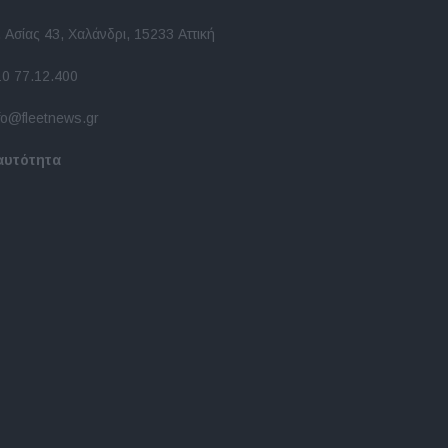
 Ασίας 43, Χαλάνδρι, 15233 Αττική
10 77.12.400
fo@fleetnews.gr
αυτότητα