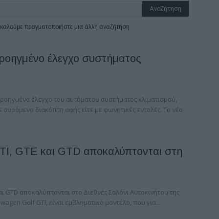
ρακαλούμε πραγματοποιήστε μια άλλη αναζήτηση
προηγμένο έλεγχο συστήματος
 προηγμένο έλεγχο του αυτόματου συστήματος κλιματισμού,
ε συρόμενο διακόπτη αφής είτε με φωνητικές εντολές. Το νέο
GTI, GTE και GTD αποκαλύπτονται στη
και GTD αποκαλύπτονται στο Διεθνές Σαλόνι Αυτοκινήτου της
swagen Golf GTI, είναι εμβληματικό μοντέλο, που για...