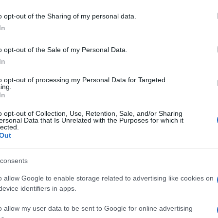
o opt-out of the Sharing of my personal data.
σε τις οργανωτικές αλλαγές στις οποίες αναφερθήκαμε
In
 Θανάση Κονιστή και τον Νικόλαο Πρέζα. Συγκεκριμένα ο
Αυτοκινήτων & Ανταλλακτικών...
o opt-out of the Sale of my Personal Data.
In
to opt-out of processing my Personal Data for Targeted
νητικός έλεγχος για το νέο Golf
ing.
In
έλεγχος για το νέο Golf (Voice Control), που εξασφαλίζει ότι
o opt-out of Collection, Use, Retention, Sale, and/or Sharing
ersonal Data that Is Unrelated with the Purposes for which it
ρίνεται στις φυσικές φωνητικές εντολές, αναγνωρίζοντας τις
lected.
ι...
Out
consents
ης γενιάς στην Ελλάδα
o allow Google to enable storage related to advertising like cookies on
evice identifiers in apps.
kswagen Golf 8ης γενιάς, το μοντέλο που δημιούργησε μία
o allow my user data to be sent to Google for online advertising
ην "κατηγορία Golf", ξεκινά την εμπορική του καριέρα στην