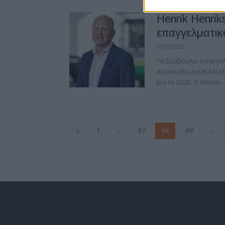
Henrik Henrik
επαγγελματι
31/01/2020
Το Συμβούλιο Επαγγ
Αυτοκινήτων (ACEA) εξ
για το 2020. Ο Henrik...
...
...
1
97
98
99