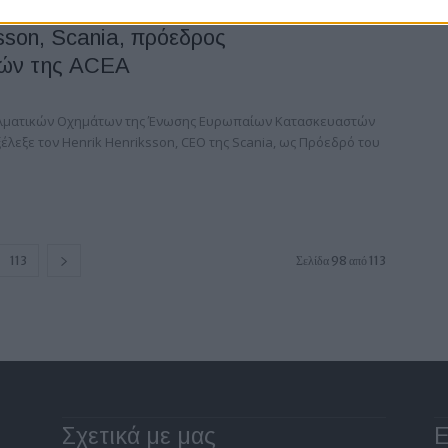
sson, Scania, πρόεδρος
κών της ACEA
ελματικών Οχημάτων της Ένωσης Ευρωπαίων Κατασκευαστών
έλεξε τον Henrik Henriksson, CEO της Scania, ως Πρόεδρό του
113
Σελίδα 98 από 113
Σχετικά με μας
Ε