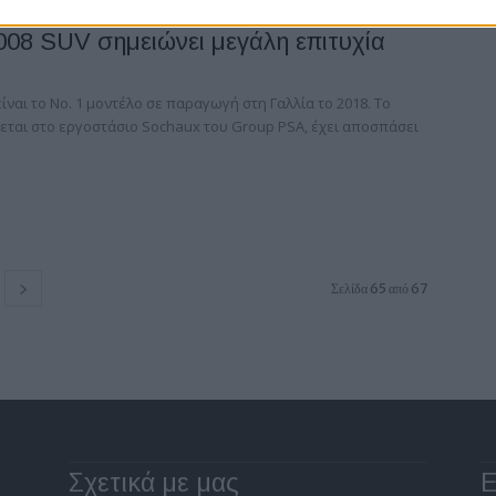
008 SUV σημειώνει μεγάλη επιτυχία
ίναι το No. 1 μοντέλο σε παραγωγή στη Γαλλία το 2018. Το
ται στο εργοστάσιο Sochaux του Group PSA, έχει αποσπάσει
Σελίδα 65 από 67
Σχετικά με μας
Ε