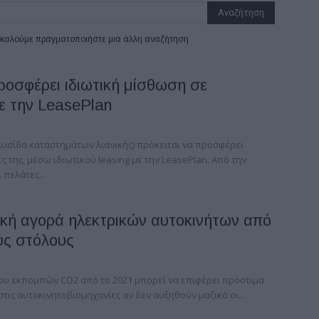
ρακαλούμε πραγματοποιήστε μια άλλη αναζήτηση
οσφέρει ιδιωτική μίσθωση σε
ε την LeasePlan
υσίδα καταστημάτων λιανικής) πρόκειται να προσφέρει
 της, μέσω ιδιωτικού leasing με την LeasePlan. Από την
πελάτες...
ζική αγορά ηλεκτρικών αυτοκινήτων από
ύς στόλους
ου εκπομπών CO2 από το 2021 μπορεί να επιφέρει πρόστιμα
στις αυτοκινητοβιομηχανίες αν δεν αυξηθούν μαζικά οι...