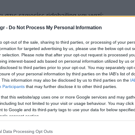
 στις εταιρείες ridehailing και γιατί;
gr -
Do Not Process My Personal Information
θεσε IPO και είναι πρώτη εταιρεία του χώρου της που
στήριο. Παρόλα αυτά, είναι γνωστό ότι οι επιχειρήσεις
to opt-out of the sale, sharing to third parties, or processing of your per
formation for targeted advertising by us, please use the below opt-out s
r selection. Please note that after your opt-out request is processed y
eing interest-based ads based on personal information utilized by us or
disclosed to third parties prior to your opt-out. You may separately opt-
ίνει την προσφορά κινητικότητας με
losure of your personal information by third parties on the IAB’s list of
. This information may also be disclosed by us to third parties on the
IA
Participants
that may further disclose it to other third parties.
 that this website/app uses one or more Google services and may gath
σιών IT, συνεργάζεται με την Alphabet για να προσφέρει
including but not limited to your visit or usage behaviour. You may click 
ης στο Βέλγιο ευρύτερο φάσμα επιλογών κινητικότητας. Η
 to Google and its third-party tags to use your data for below specifi
ogle consent section.
η Ικανοποίησης Πελατών J.D. Power
l Data Processing Opt Outs