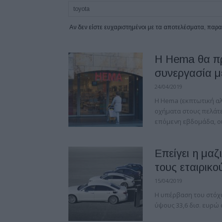
Αν δεν είστε ευχαριστημένοι με τα αποτελέσματα, πα
H Hema θα πρ
συνεργασία μ
24/04/2019
Η Hema (εκπτωτική αλ
οχήματα στους πελάτες
επόμενη εβδομάδα, οι 
Επείγει η μα
τους εταιρικο
15/04/2019
Η υπέρβαση του στόχ
ύψους 33,6 δισ. ευρώ 