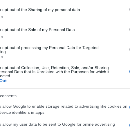
ishi Motors
o opt-out of the Sharing of my personal data.
In
έσματα της έρευνας για την ικανοποίηση πελατών J.D. Power
ction Index (CSI), η Mitsubishi Motors North America, Inc....
o opt-out of the Sale of my Personal Data.
In
to opt-out of processing my Personal Data for Targeted
ριδικά Jeep θα μπορούσαν να
ing.
In
ον Ατλαντικό
o opt-out of Collection, Use, Retention, Sale, and/or Sharing
ersonal Data that Is Unrelated with the Purposes for which it
ονή, η FCA ολοκληρώνει τον σχεδιασμό της για την
lected.
αλόνι Αυτοκινήτου της Γενεύης, οι επισκέπτες μπορούσαν να
Out
consents
r: υβριδικό, αλλά όχι όπως το
o allow Google to enable storage related to advertising like cookies on
evice identifiers in apps.
o allow my user data to be sent to Google for online advertising
ρόποι συνδυασμού κινητήρων καύσης με ηλεκτροκινητήρες και