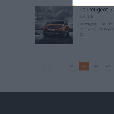
Το Peugeot 3
30/01/2019
Το Peugeot 3008 SUV ε
δημοφιλές SUV παράγε
63...
...
1
64
65
66
67