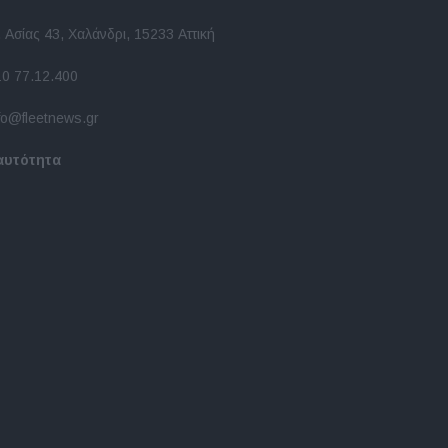
 Ασίας 43, Χαλάνδρι, 15233 Αττική
10 77.12.400
fo@fleetnews.gr
αυτότητα