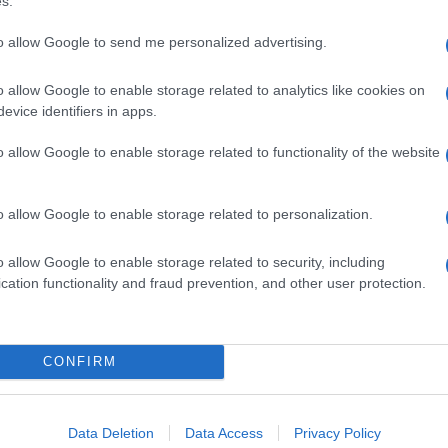
s.
σσικό υβριδικό σύστημα, όπως της Toyota's και του Lexus, οι
to allow Google to send me personalized advertising.
o allow Google to enable storage related to analytics like cookies on
θμολογούνται για αποφυγή
evice identifiers in apps.
ε πεζούς
o allow Google to enable storage related to functionality of the website
κατηγορίας Β, που δοκιμάστηκαν από το αμερικανικό Ινστιτούτο
ρομων (IIHS) αξιολογήθηκαν ως "προηγμένα" ή "ανώτερα" για
o allow Google to enable storage related to personalization.
o allow Google to enable storage related to security, including
cation functionality and fraud prevention, and other user protection.
ράγουν καύσιμο από τον αέρα
ή τεχνολογία που αναπτύχθηκε από ολλανδούς ερευνητές στο
CONFIRM
 την παραγωγή καυσίμου, λαμβάνοντας νερό από τον αέρα και
Data Deletion
Data Access
Privacy Policy