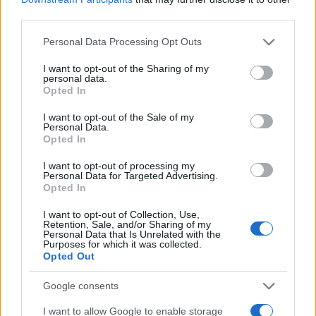
third parties.
BYD – Chery – MG: «Οδηγοί» της Κίνας
Please note that this website/app uses one or more Google
Personal Data Processing Opt Outs
στην Ευρώπη
services and may gather and store information including but
30/05/2025
not limited to your visit or usage behaviour. You may click to
I want to opt-out of the Sharing of my
personal data.
grant or deny consent to Google and its third-party tags to
Opted In
use your data for below specified purposes in below Google
Φεβρουάριος – ΕΕ: Τα κινεζικά στο
consent section.
+64% με οδηγό τα PHEV
I want to opt-out of the Sale of my
Personal Data.
24/03/2025
Opted In
I want to opt-out of processing my
Personal Data for Targeted Advertising.
Όχι σε επενδύσεις σε χώρες της ΕΕ λέει
Opted In
η Κίνα
13/11/2024
I want to opt-out of Collection, Use,
Retention, Sale, and/or Sharing of my
Personal Data that Is Unrelated with the
Purposes for which it was collected.
Opted Out
4
5
6
Google consents
I want to allow Google to enable storage