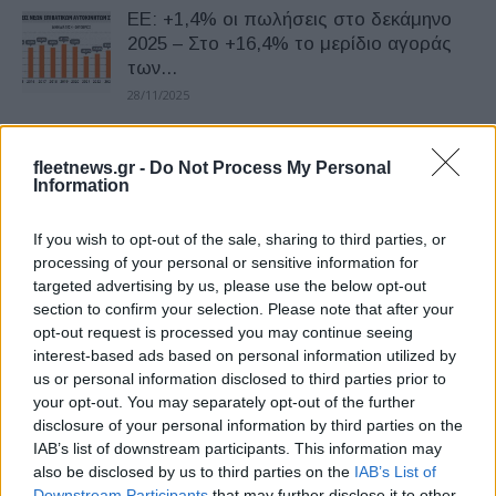
ΕΕ: +1,4% οι πωλήσεις στο δεκάμηνο
2025 – Στο +16,4% το μερίδιο αγοράς
των...
28/11/2025
Στα σκαριά Κινεζική παραγωγή στην
fleetnews.gr -
Do Not Process My Personal
Ευρώπη
Information
13/10/2025
If you wish to opt-out of the sale, sharing to third parties, or
processing of your personal or sensitive information for
H Κίνα στο Σαλόνι Αυτοκινήτου του
targeted advertising by us, please use the below opt-out
Τορίνο – Γεύση από το μέλλον της
section to confirm your selection. Please note that after your
Ευρώπης
opt-out request is processed you may continue seeing
02/10/2025
interest-based ads based on personal information utilized by
us or personal information disclosed to third parties prior to
your opt-out. You may separately opt-out of the further
Κίνα: Τεράστια δυναμική στην Ευρώπη –
disclosure of your personal information by third parties on the
Στο +111% οι ετήσιες πωλήσεις
IAB’s list of downstream participants. This information may
αυτοκινήτων
also be disclosed by us to third parties on the
IAB’s List of
07/07/2025
Downstream Participants
that may further disclose it to other