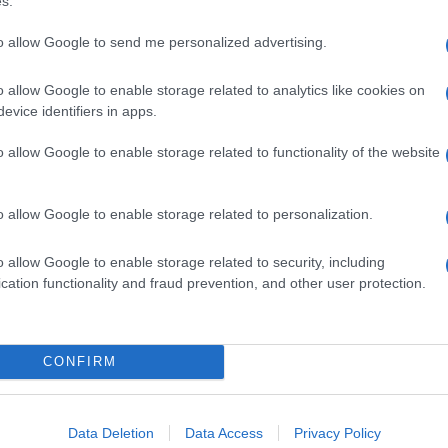
s.
αι της τεχνητής νοημοσύνης. Την Τετάρτη 15 Ιανουαρίου 2019
to allow Google to send me personalized advertising.
o allow Google to enable storage related to analytics like cookies on
k AG: πλήρως ουδέτερος άνθρακας έως
evice identifiers in apps.
o allow Google to enable storage related to functionality of the website
τοχεύει σε έναν στόλο καινούργιων οχημάτων με πλήρως
θρακα έως το 2039 σε κομβικές περιοχές. Καινούργια φορτηγά
o allow Google to enable storage related to personalization.
o allow Google to enable storage related to security, including
cation functionality and fraud prevention, and other user protection.
 το 3o τεύχος του FLEET BUSINESS
ύχος του FLEET BUSINESS, του περιοδικού που καταγράφει τον
CONFIRM
 εταιρικών αυτοκινήτων και της κινητικότητας, τόσο στη
Data Deletion
Data Access
Privacy Policy