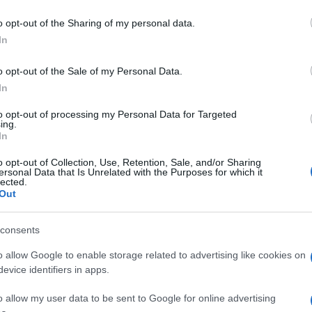
o opt-out of the Sharing of my personal data.
In
ons παρουσίασε στο Ζάππειο μια ολοκληρωμένη πρόταση
ις πόλεις της Ελλάδας που επιθυμούν να παρέχουν με
o opt-out of the Sale of my Personal Data.
ο...
In
to opt-out of processing my Personal Data for Targeted
ι η Kia επενδύουν στρατηγικά στην
ing.
In
o opt-out of Collection, Use, Retention, Sale, and/or Sharing
ersonal Data that Is Unrelated with the Purposes for which it
any και η Kia Motors Corporation ανακοίνωσαν, στις 16
lected.
τηγική επένδυση ύψους 100 εκατ. ευρώ σε μια νέα
Out
consents
γηση και τεχνητή νοημοσύνη στα
o allow Google to enable storage related to advertising like cookies on
evice identifiers in apps.
o allow my user data to be sent to Google for online advertising
αι στη νέα εποχή στον παγκόσμιο χάρτη της ηλεκτροκίνητης