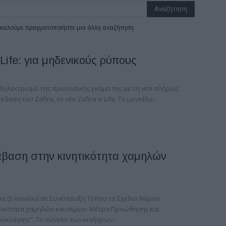
ρακαλούμε πραγματοποιήστε μια άλλη αναζήτηση
 Life: για μηδενικούς ρύπους
εξηλεκτρισμό της προϊοντικής γκάμα της με τη νέα πλήρως
δοση του Zafira, το νέο Zafira-e Life. Το μοντέλο...
βαση στην κινητικότητα χαμηλών
 (5 Ιουνίου) σε Συνέντευξη Τύπου το Σχέδιο Νόμου
τικότητα χαμηλών καυσίμων: Μέτρα Προώθησης και
οκίνησης". Το σύνολο των κινήτρων...