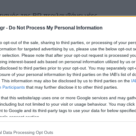
ισμός της BP περιλαμβάνει νέες
gr -
Do Not Process My Personal Information
ας BP θέτοντας ένα φιλόδοξο πρόγραμμα στόχων για μηδενικές
to opt-out of the sale, sharing to third parties, or processing of your per
 επιδιώκει παράλληλα να διαδραματίσει πολύ μεγαλύτερο
formation for targeted advertising by us, please use the below opt-out s
r selection. Please note that after your opt-out request is processed y
eing interest-based ads based on personal information utilized by us or
disclosed to third parties prior to your opt-out. You may separately opt-
ων νέων λεωφορείων, κυρίαρχο το
losure of your personal information by third parties on the IAB’s list of
. This information may also be disclosed by us to third parties on the
IA
Participants
that may further disclose it to other third parties.
 that this website/app uses one or more Google services and may gath
εία που έδωσε στη δημοσιότητα η Ένωση Ευρωπαίων
including but not limited to your visit or usage behaviour. You may click 
ινήτων (ACEA), οι τύποι καυσίμων των νέων λεωφορείων το
 to Google and its third-party tags to use your data for below specifi
ogle consent section.
lutions: Λύσεις ηλεκτροκίνησης για τις
l Data Processing Opt Outs