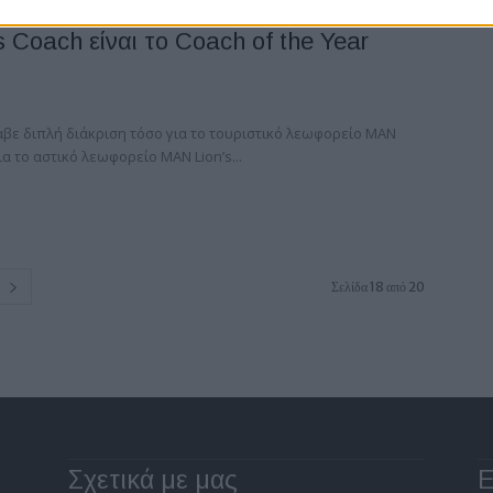
 Coach είναι το Coach of the Year
αβε διπλή διάκριση τόσο για το τουριστικό λεωφορείο MAN
ια το αστικό λεωφορείο MAN Lion’s...
Σελίδα 18 από 20
Σχετικά με μας
Ε