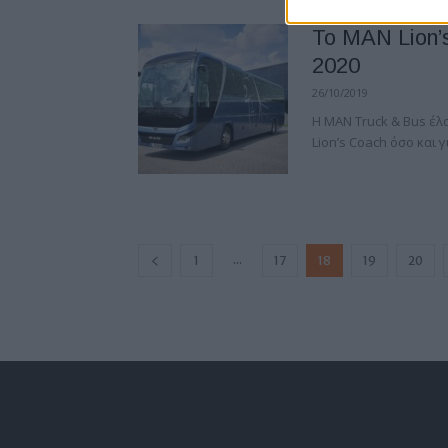
Το MAN Lion’s
2020
26/10/2019
H MAN Truck & Bus έλ
Lion’s Coach όσο και γ
...
1
17
18
19
20