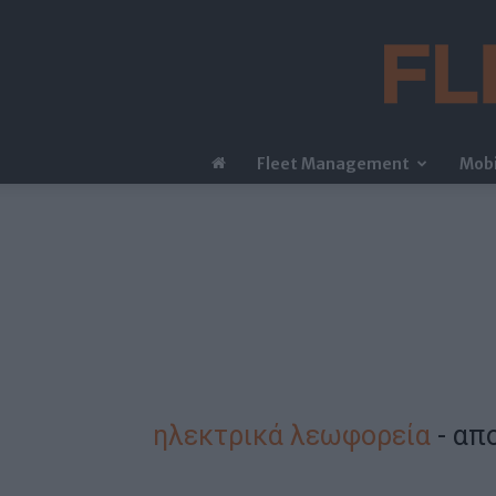
Fleet Management
Mobi
ηλεκτρικά λεωφορεία
-
απ