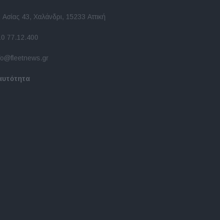
 Ασίας 43, Χαλάνδρι, 15233 Αττική
10 77.12.400
fo@fleetnews.gr
αυτότητα